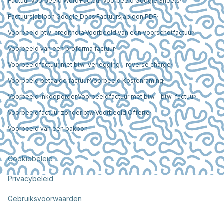
Factuur Voorbeeld Word
Factuur Voorbeeld Google Sheets
Factuursjabloon Google Docs
Factuursjabloon PDF
Voorbeeld btw-creditnota
Voorbeeld van een voorschotfactuur
Voorbeeld van een proforma factuur
Voorbeeldfactuur met btw-verlegging – reverse charge
Voorbeeld betaalde factuur
Voorbeeld Kostenraming
Voorbeeld Inkooporder
Voorbeeldfactuur met btw – btw-factuur
Voorbeeldfactuur zonder btw
Voorbeeld Offerte
Voorbeeld van een pakbon
Cookiebeleid
Privacybeleid
Gebruiksvoorwaarden