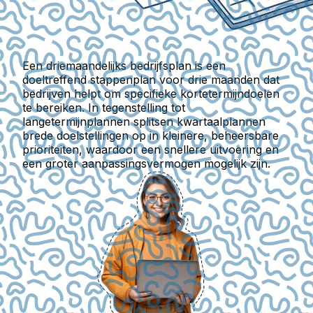
Een driemaandelijks bedrijfsplan is een
doeltreffend stappenplan voor drie maanden dat
bedrijven helpt om specifieke kortetermijndoelen
te bereiken. In tegenstelling tot
langetermijnplannen splitsen kwartaalplannen
brede doelstellingen op in kleinere, beheersbare
prioriteiten, waardoor een snellere uitvoering en
een groter aanpassingsvermogen mogelijk zijn.