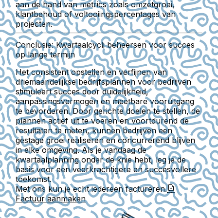
aan de hand van metrics zoals omzetgroei,
klantbehoud of voltooiingspercentages van
projecten.
Conclusie: Kwartaalcycli beheersen voor succes
op lange termijn
Het consistent opstellen en verfijnen van
driemaandelijkse bedrijfsplannen voor bedrijven
stimuleert succes door duidelijkheid,
aanpassingsvermogen en meetbare vooruitgang
te bevorderen. Door gerichte doelen te stellen, de
plannen actief uit te voeren en voortdurend de
resultaten te meten, kunnen bedrijven een
gestage groei realiseren en concurrerend blijven
in elke omgeving. Als je vandaag de
kwartaalplanning onder de knie hebt, leg je de
basis voor een veerkrachtigere en succesvollere
toekomst.
Met ons kun je echt iedereen factureren.
Factuur aanmaken