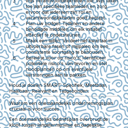
Wijs verantwoordelijkheden toe:
Wijs taken
toe aan specifieke teamleden en zorg
ervoor dat iedereen zijn rol en
verantwoordelijkheden goed begrijpt.
Plan uw budget:
Tijdlijnen en andere
benodigde middelen om elk initiatief
effectief te ondersteunen.
Maak een tijdlijn:
Verdeel het kwartaal in
uitvoerbare fasen of mijlpalen om een
consistente voortgang te behouden.
Bereid je voor op risico's:
Identificeer
potentiële risico's van tevoren en stel
noodplannen op om eventuele
verstoringen aan te pakken.
Houd je doelen SMART: Specifiek, Meetbaar,
Haalbaar, Relevant en Tijdgebonden.
Waarom een driemaandelijks ondernemingsplan
cruciaal is voor succes
Een driemaandelijks bedrijfsplan overbrugt de
kloof tussen langetermijnvisie en dagelijkse