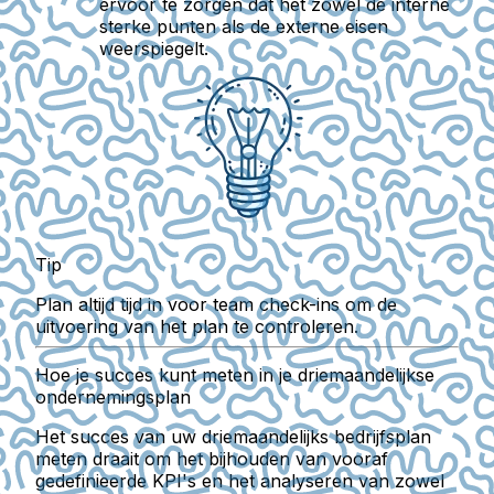
ervoor te zorgen dat het zowel de interne
sterke punten als de externe eisen
weerspiegelt.
Tip
Plan altijd tijd in voor team check-ins om de
uitvoering van het plan te controleren.
Hoe je succes kunt meten in je driemaandelijkse
ondernemingsplan
Het succes van uw driemaandelijks bedrijfsplan
meten draait om het bijhouden van vooraf
gedefinieerde KPI's en het analyseren van zowel