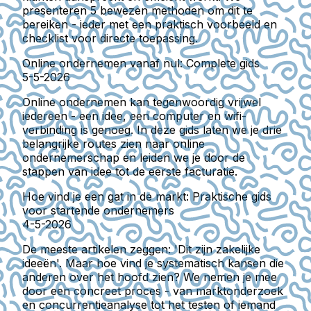
presenteren 5 bewezen methoden om dit te
bereiken - ieder met een praktisch voorbeeld en
checklist voor directe toepassing.
Online ondernemen vanaf nul: Complete gids
5-5-2026
Online ondernemen kan tegenwoordig vrijwel
iedereen - een idee, een computer en wifi-
verbinding is genoeg. In deze gids laten we je drie
belangrijke routes zien naar online
ondernemerschap en leiden we je door de
stappen van idee tot de eerste facturatie.
Hoe vind je een gat in de markt: Praktische gids
voor startende ondernemers
4-5-2026
De meeste artikelen zeggen: 'Dit zijn zakelijke
ideeën'. Maar hoe vind je systematisch kansen die
anderen over het hoofd zien? We nemen je mee
door een concreet proces - van marktonderzoek
en concurrentieanalyse tot het testen of iemand