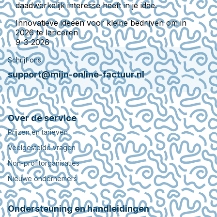
daadwerkelijk interesse heeft in je idee.
Innovatieve ideeën voor kleine bedrijven om in
2026 te lanceren
9-3-2026
Schrijf ons
support@mijn-online-factuur.nl
Over de service
Prijzen en tarieven
Veelgestelde vragen
Non-profitorganisaties
Nieuwe ondernemers
Ondersteuning en handleidingen