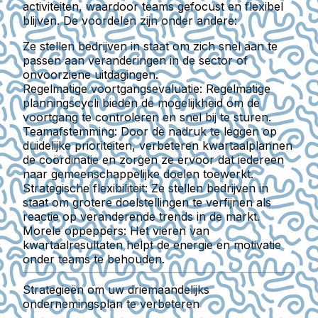
activiteiten, waardoor teams gefocust en flexibel
blijven. De voordelen zijn onder andere:
Ze stellen bedrijven in staat om zich snel aan te
passen aan veranderingen in de sector of
onvoorziene uitdagingen.
Regelmatige voortgangsevaluatie:
Regelmatige
planningscycli bieden de mogelijkheid om de
voortgang te controleren en snel bij te sturen.
Teamafstemming:
Door de nadruk te leggen op
duidelijke prioriteiten, verbeteren kwartaalplannen
de coördinatie en zorgen ze ervoor dat iedereen
naar gemeenschappelijke doelen toewerkt.
Strategische flexibiliteit:
Ze stellen bedrijven in
staat om grotere doelstellingen te verfijnen als
reactie op veranderende trends in de markt.
Morele oppeppers:
Het vieren van
kwartaalresultaten helpt de energie en motivatie
onder teams te behouden.
Strategieën om uw driemaandelijks
ondernemingsplan te verbeteren