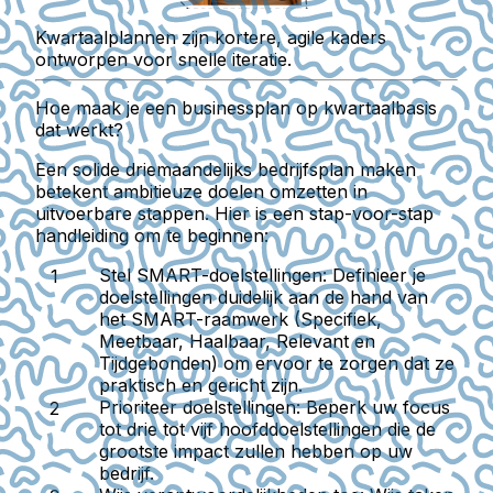
Kwartaalplannen zijn kortere, agile kaders
ontworpen voor snelle iteratie.
Hoe maak je een businessplan op kwartaalbasis
dat werkt?
Een solide driemaandelijks bedrijfsplan maken
betekent ambitieuze doelen omzetten in
uitvoerbare stappen. Hier is een stap-voor-stap
handleiding om te beginnen:
Stel SMART-doelstellingen:
Definieer je
doelstellingen duidelijk aan de hand van
het SMART-raamwerk (Specifiek,
Meetbaar, Haalbaar, Relevant en
Tijdgebonden) om ervoor te zorgen dat ze
praktisch en gericht zijn.
Prioriteer doelstellingen:
Beperk uw focus
tot drie tot vijf hoofddoelstellingen die de
grootste impact zullen hebben op uw
bedrijf.