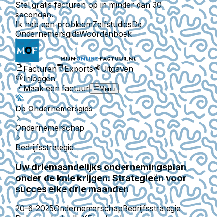
Stel gratis facturen op in minder dan 30
seconden.
Ik heb een probleem
Zelfstudies
De
Ondernemersgids
Woordenboek
Facturen
Exports
Uitgaven
Inloggen
Maak een factuur
Menu
De Ondernemersgids
Ondernemerschap
Bedrijfsstrategie
Uw driemaandelijks ondernemingsplan
onder de knie krijgen: Strategieën voor
succes elke drie maanden
20-6-2025
Ondernemerschap
Bedrijfsstrategie