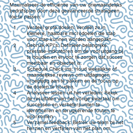
Maximaliseer de efficiëntie van uw driemaandelijks
bedrijfsplan door deze geavanceerde strategieën
toe te passen:
Verdeel grote doelen:
Verdeel ze in
kleinere, haalbare microdoelen die stap
voor stap kunnen worden aangepakt.
Gebruik KPI's:
Definieer belangrijke
prestatie-indicatoren om de vooruitgang bij
te houden en ervoor te zorgen dat succes
meetbaar en objectief is.
Schedule Check-ins:
Houd wekelijkse of
maandelijkse reviews om uitdagingen
vroegtijdig aan te pakken en de focus op
de doelen te houden.
Analyseer lessen uit het verleden:
Bekijk
de resultaten van het vorige kwartaal om
successen en verbeterpunten te
identificeren en terugkerende fouten te
voorkomen.
Verzamel feedback:
Betrek uw team bij het
herzien en verfijnen van het plan om