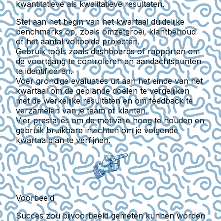
kwantitatieve als kwalitatieve resultaten.
Stel aan het begin van het kwartaal duidelijke
benchmarks op, zoals omzetgroei, klantbehoud
of het aantal voltooide projecten.
Gebruik tools zoals dashboards of rapporten om
de voortgang te controleren en aandachtspunten
te identificeren.
Voer grondige evaluaties uit aan het einde van het
kwartaal om de geplande doelen te vergelijken
met de werkelijke resultaten en om feedback te
verzamelen van je team of klanten.
Vier prestaties om de motivatie hoog te houden en
gebruik bruikbare inzichten om je volgende
kwartaalplan te verfijnen.
Voorbeeld
Succes zou bijvoorbeeld gemeten kunnen worden