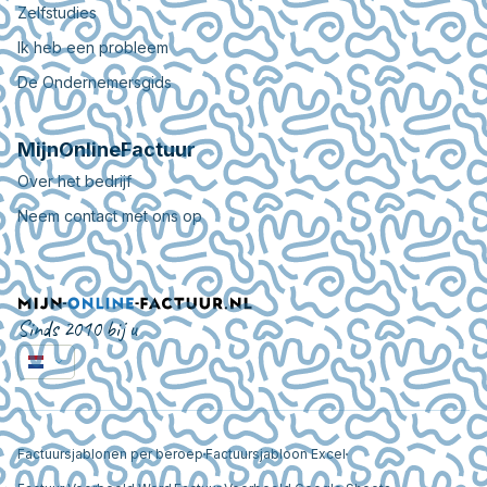
Zelfstudies
Ik heb een probleem
De Ondernemersgids
MijnOnlineFactuur
Over het bedrijf
Neem contact met ons op
Sinds 2010 bij u
Factuursjablonen per beroep
Factuursjabloon Excel