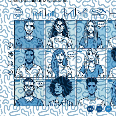
Delen op:
LinkedIn
X
Facebook