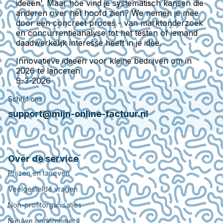
ideeën'. Maar hoe vind je systematisch kansen die
anderen over het hoofd zien? We nemen je mee
door een concreet proces - van marktonderzoek
en concurrentieanalyse tot het testen of iemand
daadwerkelijk interesse heeft in je idee.
Innovatieve ideeën voor kleine bedrijven om in
2026 te lanceren
9-3-2026
Schrijf ons
support@mijn-online-factuur.nl
Over de service
Prijzen en tarieven
Veelgestelde vragen
Non-profitorganisaties
Nieuwe ondernemers