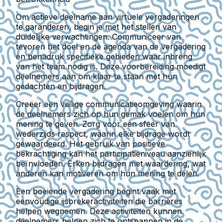
Om actieve deelname aan virtuele vergaderingen
te garanderen, begin je met het stellen van
duidelijke verwachtingen. Communiceer van
tevoren het doel en de agenda van de vergadering
en benadruk specifieke gebieden waar inbreng
van het team nodig is. Deze voorbereiding moedigt
deelnemers aan om klaar te staan met hun
gedachten en bijdragen.
Creëer een veilige communicatieomgeving waarin
de deelnemers zich op hun gemak voelen om hun
mening te geven. Zorg voor een sfeer van
wederzijds respect, waarin elke bijdrage wordt
gewaardeerd. Het gebruik van positieve
bekrachtiging kan het participatieniveau aanzienlijk
beïnvloeden. Erken bijdragen met waardering, wat
anderen kan motiveren om hun mening te delen.
Een boeiende vergadering begint vaak met
eenvoudige ijsbrekeractiviteiten die barrières
helpen wegnemen. Deze activiteiten kunnen
deelnemers helpen zich te ontspannen in de