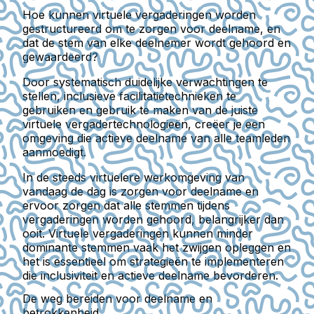
Hoe kunnen virtuele vergaderingen worden
gestructureerd om te zorgen voor deelname, en
dat de stem van elke deelnemer wordt gehoord en
gewaardeerd?
Door systematisch duidelijke verwachtingen te
stellen, inclusieve facilitatietechnieken te
gebruiken en gebruik te maken van de juiste
virtuele vergadertechnologieën, creëer je een
omgeving die actieve deelname van alle teamleden
aanmoedigt.
In de steeds virtuelere werkomgeving van
vandaag de dag is zorgen voor deelname en
ervoor zorgen dat alle stemmen tijdens
vergaderingen worden gehoord, belangrijker dan
ooit. Virtuele vergaderingen kunnen minder
dominante stemmen vaak het zwijgen opleggen en
het is essentieel om strategieën te implementeren
die inclusiviteit en actieve deelname bevorderen.
De weg bereiden voor deelname en
betrokkenheid