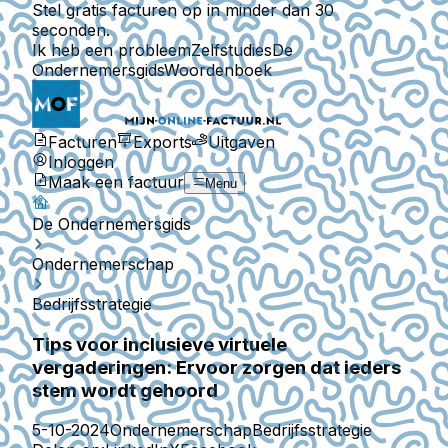
Stel gratis facturen op in minder dan 30
seconden.
Ik heb een probleem
Zelfstudies
De
Ondernemersgids
Woordenboek
Facturen
Exports
Uitgaven
Inloggen
Maak een factuur
Menu
De Ondernemersgids
Ondernemerschap
Bedrijfsstrategie
Tips voor inclusieve virtuele
vergaderingen: Ervoor zorgen dat ieders
stem wordt gehoord
5-10-2024
Ondernemerschap
Bedrijfsstrategie