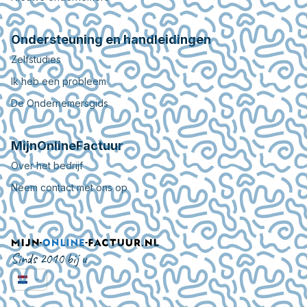
Ondersteuning en handleidingen
Zelfstudies
Ik heb een probleem
De Ondernemersgids
MijnOnlineFactuur
Over het bedrijf
Neem contact met ons op
Sinds 2010 bij u