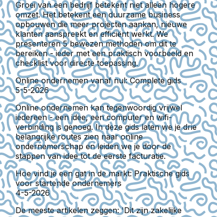
Groei van een bedrijf betekent niet alleen hogere
omzet. Het betekent een duurzame business
opbouwen die meer projecten aankan, nieuwe
klanten aanspreekt en efficiënt werkt. We
presenteren 5 bewezen methoden om dit te
bereiken - ieder met een praktisch voorbeeld en
checklist voor directe toepassing.
Online ondernemen vanaf nul: Complete gids
5-5-2026
Online ondernemen kan tegenwoordig vrijwel
iedereen - een idee, een computer en wifi-
verbinding is genoeg. In deze gids laten we je drie
belangrijke routes zien naar online
ondernemerschap en leiden we je door de
stappen van idee tot de eerste facturatie.
Hoe vind je een gat in de markt: Praktische gids
voor startende ondernemers
4-5-2026
De meeste artikelen zeggen: 'Dit zijn zakelijke