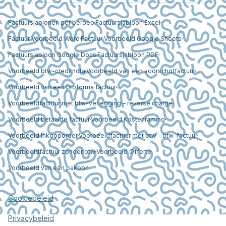
Factuursjablonen per beroep
Factuursjabloon Excel
Factuur Voorbeeld Word
Factuur Voorbeeld Google Sheets
Factuursjabloon Google Docs
Factuursjabloon PDF
Voorbeeld btw-creditnota
Voorbeeld van een voorschotfactuur
Voorbeeld van een proforma factuur
Voorbeeldfactuur met btw-verlegging – reverse charge
Voorbeeld betaalde factuur
Voorbeeld Kostenraming
Voorbeeld Inkooporder
Voorbeeldfactuur met btw – btw-factuur
Voorbeeldfactuur zonder btw
Voorbeeld Offerte
Voorbeeld van een pakbon
Cookiebeleid
Privacybeleid