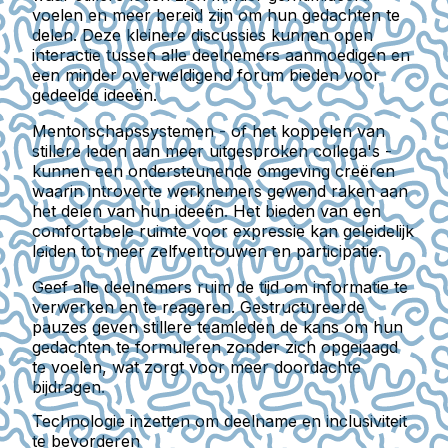
voelen en meer bereid zijn om hun gedachten te
delen. Deze kleinere discussies kunnen open
interactie tussen alle deelnemers aanmoedigen en
een minder overweldigend forum bieden voor
gedeelde ideeën.
Mentorschapssystemen - of het koppelen van
stillere leden aan meer uitgesproken collega's -
kunnen een ondersteunende omgeving creëren
waarin introverte werknemers gewend raken aan
het delen van hun ideeën. Het bieden van een
comfortabele ruimte voor expressie kan geleidelijk
leiden tot meer zelfvertrouwen en participatie.
Geef alle deelnemers ruim de tijd om informatie te
verwerken en te reageren. Gestructureerde
pauzes geven stillere teamleden de kans om hun
gedachten te formuleren zonder zich opgejaagd
te voelen, wat zorgt voor meer doordachte
bijdragen.
Technologie inzetten om deelname en inclusiviteit
te bevorderen