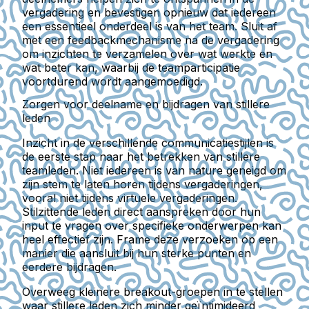
vergadering en bevestigen opnieuw dat iedereen
een essentieel onderdeel is van het team. Sluit af
met een feedbackmechanisme na de vergadering
om inzichten te verzamelen over wat werkte en
wat beter kan, waarbij de teamparticipatie
voortdurend wordt aangemoedigd.
Zorgen voor deelname en bijdragen van stillere
leden
Inzicht in de verschillende communicatiestijlen is
de eerste stap naar het betrekken van stillere
teamleden. Niet iedereen is van nature geneigd om
zijn stem te laten horen tijdens vergaderingen,
vooral niet tijdens virtuele vergaderingen.
Stilzittende leden direct aanspreken door hun
input te vragen over specifieke onderwerpen kan
heel effectief zijn. Frame deze verzoeken op een
manier die aansluit bij hun sterke punten en
eerdere bijdragen.
Overweeg kleinere breakout-groepen in te stellen
waar stillere leden zich minder geïntimideerd