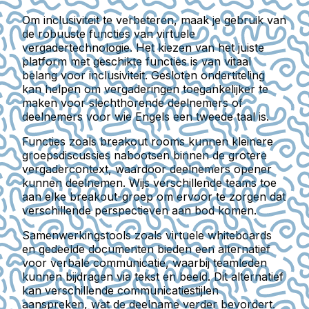
Om inclusiviteit te verbeteren, maak je gebruik van
de robuuste functies van virtuele
vergadertechnologie. Het kiezen van het juiste
platform met geschikte functies is van vitaal
belang voor inclusiviteit. Gesloten ondertiteling
kan helpen om vergaderingen toegankelijker te
maken voor slechthorende deelnemers of
deelnemers voor wie Engels een tweede taal is.
Functies zoals breakout rooms kunnen kleinere
groepsdiscussies nabootsen binnen de grotere
vergadercontext, waardoor deelnemers opener
kunnen deelnemen. Wijs verschillende teams toe
aan elke breakout-groep om ervoor te zorgen dat
verschillende perspectieven aan bod komen.
Samenwerkingstools zoals virtuele whiteboards
en gedeelde documenten bieden een alternatief
voor verbale communicatie, waarbij teamleden
kunnen bijdragen via tekst en beeld. Dit alternatief
kan verschillende communicatiestijlen
aanspreken, wat de deelname verder bevordert.