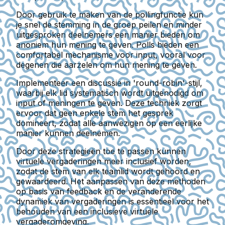
Door gebruik te maken van de pollingfunctie kun
je snel de stemming in de groep peilen en minder
uitgesproken deelnemers een manier bieden om
anoniem hun mening te geven. Polls bieden een
comfortabel mechanisme voor input, vooral voor
degenen die aarzelen om hun mening te geven.
Implementeer een discussie in 'round-robin'-stijl,
waarbij elk lid systematisch wordt uitgenodigd om
input of meningen te geven. Deze techniek zorgt
ervoor dat geen enkele stem het gesprek
domineert, zodat alle aanwezigen op een eerlijke
manier kunnen deelnemen.
Door deze strategieën toe te passen kunnen
virtuele vergaderingen meer inclusief worden,
zodat de stem van elk teamlid wordt gehoord en
gewaardeerd. Het aanpassen van deze methoden
op basis van feedback en de veranderende
dynamiek van vergaderingen is essentieel voor het
behouden van een inclusieve virtuele
vergaderomgeving.