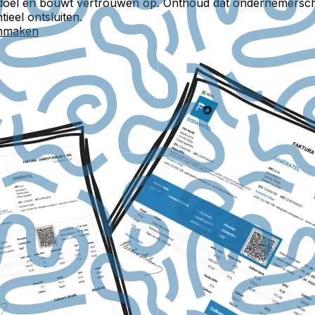
doel en bouwt vertrouwen op. Onthoud dat ondernemerscha
ieel ontsluiten.
anmaken