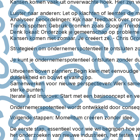
Kansen komen vaak uit onverwachte hoek. Hier zijn vi
Luister naar anderen:
Let op klachten of leemtes die m
Analyseer beoordelingen:
Kijk naar feedback over pro
Trends spotten:
Gebruik bronnen zoals Google Trends o
Denk lokaal:
Onderzoek je gemeenschap op problemen 
Kansen komen niet zomaar. Je creëert ze. - Chris Gro
Strategieën om ondernemerspotentieel te ontsluiten zon
Je kunt je ondernemerspotentieel ontsluiten zonder duid
Uitvoeren boven plannen:
Begin klein met eenvoudige
duidelijkheid en bouwt ervaring op.
Samenwerken voor nieuwe perspectieven:
Werk samen 
sterke punten.
Iterate and Improve:
Start met een basisconcept en ve
Ondernemerspotentieel wordt ontwikkeld door conseque
Volgende stappen: Momentum creëren zonder idee
De eerste stap, essentieel voor wie wil begrijpen hoe j
het onderzoeken van nieuwe industrieën, het testen van