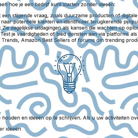
jpen hoe je een bedrijf kunt starten zonder ideeën:
 een stijgende vraag, zoals duurzame producten of digitale
 naar potentiële klanten en identificeer terugkerende pijnp
:
Zie dagelijkse uitdagingen als kansen die wachten op oplo
Test je vaardigheden of bied diensten aan via platforms als
Trends, Amazon Best Sellers of forums om trending prod
houden en ideeën op te schrijven. Als u uw activiteiten over
er ideeën