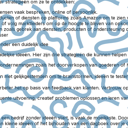
er strategieën om ze te ontdekken:
ensen vaak bespreken, online of persoonlijk.
ducten of diensten op platforms zoals Amazon om te zien w
f volg marktleiders om op de hoogte te blijven van opkom
zoals gebrek aan diensten, producten of ondersteuning d
sser
der een duidelijk idee
elijke ideeën. Hier zijn drie strategieën die kunnen helpen 
 ondernemingen zoals het doorverkopen van goederen of h
met gelijkgestemden om te brainstormen, ideeën te testen 
rbeter het op basis van feedback van klanten. Vertrouw o
nte uitvoering, creatief problemen oplossen en leren van 
e een bedrijf zonder ideeën start, is vaak de moeilijkste. 
 kleine ideeën of het bijhouden van een dagboek over je ob