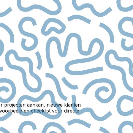
r projecten aankan, nieuwe klanten
voorbeeld en checklist voor directe