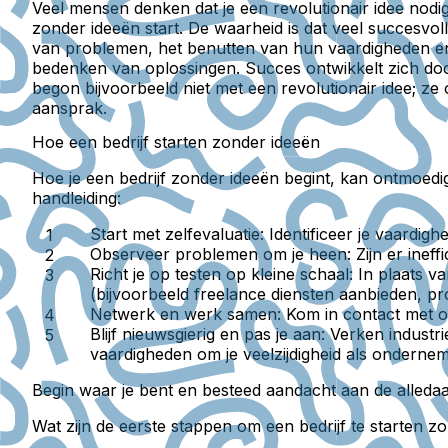
Veel mensen denken dat je een revolutionair idee nodig
zonder ideeën start. De waarheid is dat veel succesvo
van problemen, het benutten van hun vaardigheden en 
bedenken van oplossingen. Succes ontwikkelt zich doo
begon bijvoorbeeld niet met een revolutionair idee; 
aansprak.
Hoe een bedrijf starten zonder ideeën
Hoe je een bedrijf zonder ideeën begint, kan ontmoedi
handleiding:
Start met zelfevaluatie:
Identificeer je vaardig
Observeer problemen om je heen:
Zijn er inef
Richt je op testen op kleine schaal:
In plaats v
(bijvoorbeeld freelance diensten aanbieden, 
Netwerk en werk samen:
Kom in contact met o
Blijf nieuwsgierig en pas je aan:
Verken industri
vaardigheden om je veelzijdigheid als ondernem
Begin waar je bent en besteed aandacht aan de alleda
Wat zijn de eerste stappen om een bedrijf te starten 