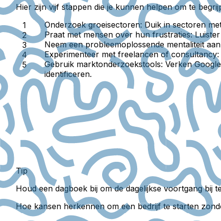
Hier zijn vijf stappen die je kunnen helpen om te begri
Onderzoek groeisectoren:
Duik in sectoren met
Praat met mensen over hun frustraties:
Luister
Neem een probleemoplossende mentaliteit aan
Experimenteer met freelancen of consultancy:
Gebruik marktonderzoekstools:
Verken Google 
identificeren.
Tip
Houd een dagboek bij om de dagelijkse voortgang bij te 
Hoe kansen herkennen om een bedrijf te starten zond