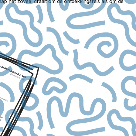
p net zoveel draait om de ontdekkingsreis als om de