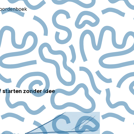
oordenboek
 starten zonder idee