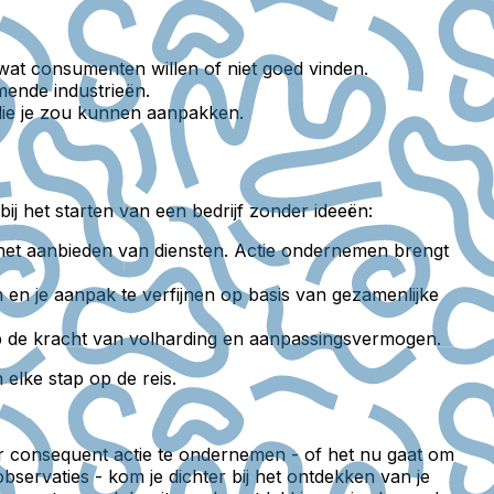
at consumenten willen of niet goed vinden.
ende industrieën.
ie je zou kunnen aanpakken.
bij het starten van een bedrijf zonder ideeën:
et aanbieden van diensten. Actie ondernemen brengt
en je aanpak te verfijnen op basis van gezamenlijke
p de kracht van volharding en aanpassingsvermogen.
elke stap op de reis.
Door consequent actie te ondernemen - of het nu gaat om
servaties - kom je dichter bij het ontdekken van je