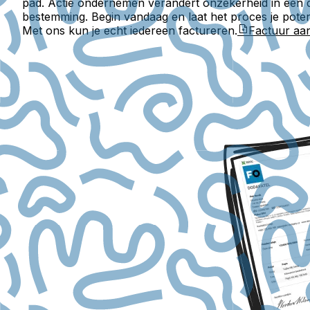
pad. Actie ondernemen verandert onzekerheid in een 
bestemming. Begin vandaag en laat het proces je potent
Met ons kun je echt iedereen factureren.
Factuur a