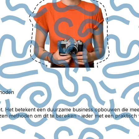
thoden
zet. Het betekent een duurzame business opbouwen die mee
en methoden om dit te bereiken - ieder met een praktisch 