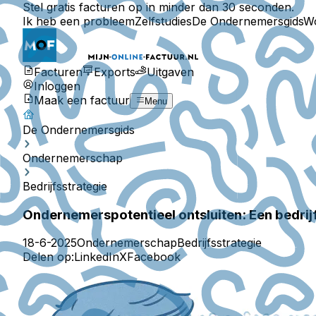
Stel gratis facturen op in minder dan 30 seconden.
Ik heb een probleem
Zelfstudies
De Ondernemersgids
W
Facturen
Exports
Uitgaven
Inloggen
Maak een factuur
Menu
De Ondernemersgids
Ondernemerschap
Bedrijfsstrategie
Ondernemerspotentieel ontsluiten: Een bedrijf
18-6-2025
Ondernemerschap
Bedrijfsstrategie
Delen op:
LinkedIn
X
Facebook