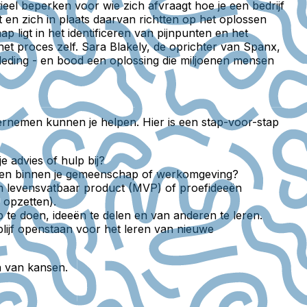
ieel beperken voor wie zich afvraagt hoe je een bedrijf
 en zich in plaats daarvan richtten op het oplossen
ligt in het identificeren van pijnpunten en het
t proces zelf. Sara Blakely, de oprichter van Spanx,
leding - en bood een oplossing die miljoenen mensen
dernemen kunnen je helpen. Hier is een stap-voor-stap
 advies of hulp bij?
hoeften binnen je gemeenschap of werkomgeving?
m levensvatbaar product (MVP) of proefideeën
 opzetten).
e doen, ideeën te delen en van anderen te leren.
lijf openstaan voor het leren van nieuwe
n van kansen.