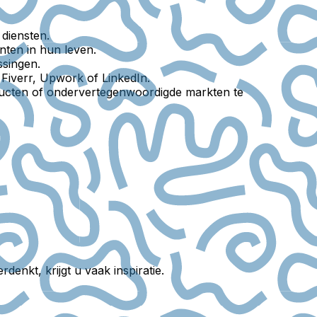
 diensten.
unten in hun leven.
ssingen.
 Fiverr, Upwork of LinkedIn.
ucten of ondervertegenwoordigde markten te
denkt, krijgt u vaak inspiratie.