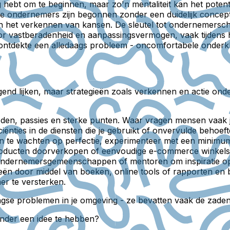
 hebt om te beginnen, maar zo'n mentaliteit kan het potent
lle ondernemers zijn begonnen zonder een duidelijk concept
het verkennen van kansen. De sleutel tot ondernemerschap 
r vastberadenheid en aanpassingsvermogen, vaak tijdens he
ze ontdekte een alledaags probleem - oncomfortabele onderk
gend lijken, maar strategieën zoals verkennen en actie on
heden, passies en sterke punten. Waar vragen mensen vaak je
ficiënties in de diensten die je gebruikt of onvervulde be
an te wachten op perfectie, experimenteer met een minimu
producten doorverkopen of eenvoudige e-commerce winkels
ndernemersgemeenschappen of mentoren om inspiratie op t
eën door middel van boeken, online tools of rapporten en b
er te versterken.
agse problemen in je omgeving - ze bevatten vaak de zade
zonder een idee te hebben?