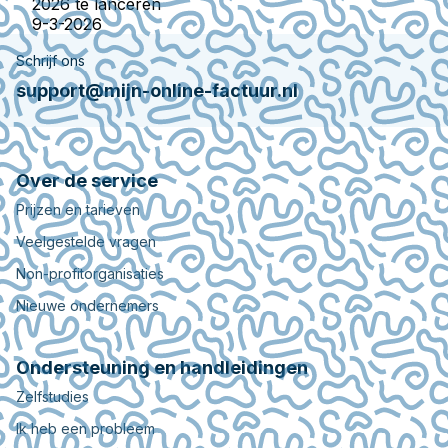
2026 te lanceren
9-3-2026
Schrijf ons
support@mijn-online-factuur.nl
Over de service
Prijzen en tarieven
Veelgestelde vragen
Non-profitorganisaties
Nieuwe ondernemers
Ondersteuning en handleidingen
Zelfstudies
Ik heb een probleem