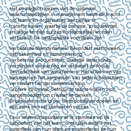
Het strategisch kiezen van de optimale
leiderschapsstijlen in management heeft de kracht
om teams en organisaties aanzienlijk te
transformeren, waarbij de cohesie, productiviteit,
en lange termijn succes fundamenteel worden
verbeterd. De belangrijkste voordelen zijn:
Verbeterde teamdynamiek
: Bevordert vertrouwen,
betrokkenheid en samenwerking.
Verbeterde productiviteit
: Duidelijk leiderschap
vermindert verwarring en verbetert de focus.
Tevredenheid van werknemers
: Het erkennen van
bijdragen en het aanpassen van leiderschapsstijlen
vermindert het personeelsverloop.
Grotere innovatie
: Gestuurde teams voelen zich
aangemoedigd om creatief te denken.
Organisatorische groei
: Gestroomlijnde doelen en
een sterk moreel stimuleren succes.
Door leiderschapsstijlen af te stemmen op de
behoeften van het team, ontsluiten leiders het
potentieel van hun team en positioneren ze hun