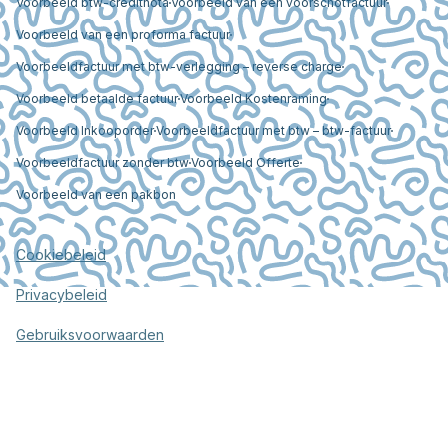
Voorbeeld btw-creditnota
Voorbeeld van een voorschotfactuur
Voorbeeld van een proforma factuur
Voorbeeldfactuur met btw-verlegging – reverse charge
Voorbeeld betaalde factuur
Voorbeeld Kostenraming
Voorbeeld Inkooporder
Voorbeeldfactuur met btw – btw-factuur
Voorbeeldfactuur zonder btw
Voorbeeld Offerte
Voorbeeld van een pakbon
Cookiebeleid
Privacybeleid
Gebruiksvoorwaarden