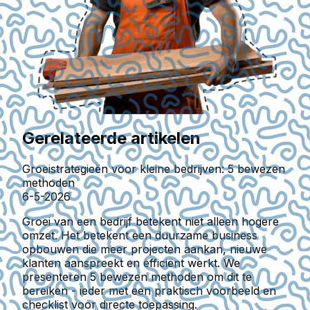
Gerelateerde artikelen
Groeistrategieën voor kleine bedrijven: 5 bewezen
methoden
6-5-2026
Groei van een bedrijf betekent niet alleen hogere
omzet. Het betekent een duurzame business
opbouwen die meer projecten aankan, nieuwe
klanten aanspreekt en efficiënt werkt. We
presenteren 5 bewezen methoden om dit te
bereiken - ieder met een praktisch voorbeeld en
checklist voor directe toepassing.