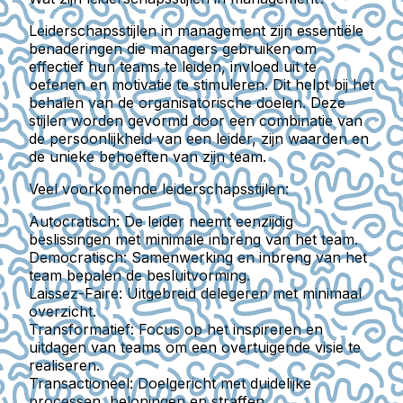
Leiderschapsstijlen in management zijn essentiële
benaderingen die managers gebruiken om
effectief hun teams te leiden, invloed uit te
oefenen en motivatie te stimuleren. Dit helpt bij het
behalen van de organisatorische doelen. Deze
stijlen worden gevormd door een combinatie van
de persoonlijkheid van een leider, zijn waarden en
de unieke behoeften van zijn team.
Veel voorkomende leiderschapsstijlen:
Autocratisch
: De leider neemt eenzijdig
beslissingen met minimale inbreng van het team.
Democratisch
: Samenwerking en inbreng van het
team bepalen de besluitvorming.
Laissez-Faire
: Uitgebreid delegeren met minimaal
overzicht.
Transformatief
: Focus op het inspireren en
uitdagen van teams om een overtuigende visie te
realiseren.
Transactioneel
: Doelgericht met duidelijke
processen, beloningen en straffen.