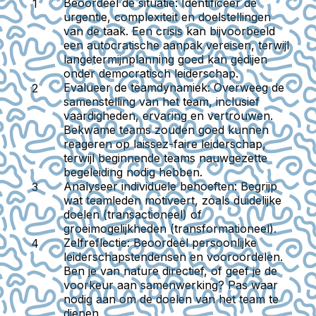
Beoordeel de situatie
: Identificeer de
urgentie, complexiteit en doelstellingen
van de taak. Een crisis kan bijvoorbeeld
een autocratische aanpak vereisen, terwijl
langetermijnplanning goed kan gedijen
onder democratisch leiderschap.
Evalueer de teamdynamiek
: Overweeg de
samenstelling van het team, inclusief
vaardigheden, ervaring en vertrouwen.
Bekwame teams zouden goed kunnen
reageren op laissez-faire leiderschap,
terwijl beginnende teams nauwgezette
begeleiding nodig hebben.
Analyseer individuele behoeften
: Begrijp
wat teamleden motiveert, zoals duidelijke
doelen (transactioneel) of
groeimogelijkheden (transformationeel).
Zelfreflectie
: Beoordeel persoonlijke
leiderschapstendensen en vooroordelen.
Ben je van nature directief, of geef je de
voorkeur aan samenwerking? Pas waar
nodig aan om de doelen van het team te
dienen.