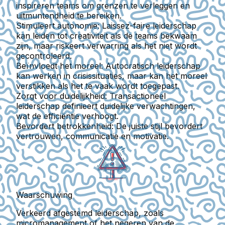
inspireren teams om grenzen te verleggen en
uitmuntendheid te bereiken.
Stimuleert autonomie
: Laissez-faire leiderschap
kan leiden tot creativiteit als de teams bekwaam
zijn, maar riskeert verwarring als het niet wordt
gecontroleerd.
Beïnvloedt het moreel
: Autocratisch leiderschap
kan werken in crisissituaties, maar kan het moreel
verstikken als het te vaak wordt toegepast.
Zorgt voor duidelijkheid
: Transactioneel
leiderschap definieert duidelijke verwachtingen,
wat de efficiëntie verhoogt.
Bevordert betrokkenheid
: De juiste stijl bevordert
vertrouwen, communicatie en motivatie.
Waarschuwing
Verkeerd afgestemd leiderschap, zoals
micromanagement of het negeren van de