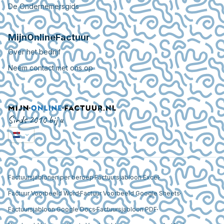
De Ondernemersgids
MijnOnlineFactuur
Over het bedrijf
Neem contact met ons op
Sinds 2010 bij u
Factuursjablonen per beroep
Factuursjabloon Excel
Factuur Voorbeeld Word
Factuur Voorbeeld Google Sheets
Factuursjabloon Google Docs
Factuursjabloon PDF