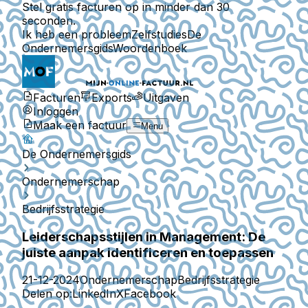
Stel gratis facturen op in minder dan 30
seconden.
Ik heb een probleem
Zelfstudies
De
Ondernemersgids
Woordenboek
Facturen
Exports
Uitgaven
Inloggen
Maak een factuur
Menu
De Ondernemersgids
Ondernemerschap
Bedrijfsstrategie
Leiderschapsstijlen in Management: De
juiste aanpak identificeren en toepassen
21-12-2024
Ondernemerschap
Bedrijfsstrategie
Delen op:
LinkedIn
X
Facebook