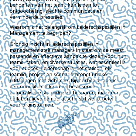
behoeften van het team, kan leiden tot
ontgoocheling, slechte communicatie en
verminderde prestaties.
Waarom is het belangrijk om Leiderschapsstijlen in
Management te begrijpen?
Grondig inzicht in leiderschapsstijlen in
management stelt managers in staat om de meest
passende en effectieve aanpak te kiezen voor hun
teams, taken, en diverse situaties, wat essentieel is
voor succes. Leiderschap is niet statisch; elk
teamlid, project en scenario brengt unieke
uitdagingen met zich mee. Bijvoorbeeld, tijdens
een noodsituatie kan een beslissende
autocratische stijl middelen besparen, maar een
collaboratieve democratische stijl werkt beter
voor brainstormen.