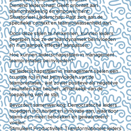
Dienend leiderschap
: Geeft prioriteit aan
teamontwikkeling en empowerment.
Situationeel Leiderschap
: Past zich aan de
specifieke context en teamvolwassenheid aan.
Door deze stijlen te herkennen, kunnen leiders
begrijpen hoe ze de teamdynamiek beïnvloeden
en hun aanpak effectief aanpassen.
Hoe kunnen leiderschapsstijlen in management
teamprestaties beïnvloeden?
De leiderschapsstijlen in management spelen een
cruciale rol in het beïnvloeden van de
teamprestaties, wat zowel positieve als negatieve
resultaten kan hebben, afhankelijk van de
toepassing van de stijl:
Bevordert samenwerking
: Democratische leiders
moedigen inclusiviteit en innovatie aan, waardoor
teams zich meer betrokken en gewaardeerd
voelen.
Stimuleert Productiviteit
: Transformationele leiders