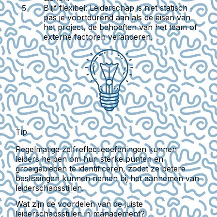
Blijf flexibel
: Leiderschap is niet statisch -
pas je voortdurend aan als de eisen van
het project, de behoeften van het team of
externe factoren veranderen.
Tip
Regelmatige zelfreflectieoefeningen kunnen
leiders helpen om hun sterke punten en
groeigebieden te identificeren, zodat ze betere
beslissingen kunnen nemen bij het aannemen van
leiderschapsstijlen.
Wat zijn de voordelen van de juiste
leiderschapsstijlen in management?