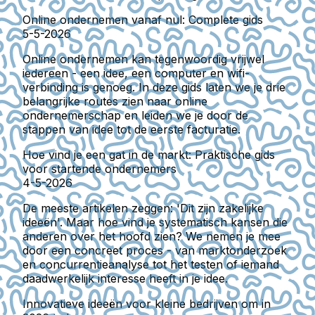
Online ondernemen vanaf nul: Complete gids
5-5-2026
Online ondernemen kan tegenwoordig vrijwel
iedereen - een idee, een computer en wifi-
verbinding is genoeg. In deze gids laten we je drie
belangrijke routes zien naar online
ondernemerschap en leiden we je door de
stappen van idee tot de eerste facturatie.
Hoe vind je een gat in de markt: Praktische gids
voor startende ondernemers
4-5-2026
De meeste artikelen zeggen: 'Dit zijn zakelijke
ideeën'. Maar hoe vind je systematisch kansen die
anderen over het hoofd zien? We nemen je mee
door een concreet proces - van marktonderzoek
en concurrentieanalyse tot het testen of iemand
daadwerkelijk interesse heeft in je idee.
Innovatieve ideeën voor kleine bedrijven om in