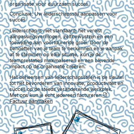
organisatie voor duurzaam succes.
Conclusie: Uw leiderschapsstijl aanpassen voor
succes
Leiderschap is niet standaard; het vereist
aanpassingsvermogen, zelfbewustzijn en een
toewijding aan voortdurende groei. Door de
behoeften van je team te herkennen en je aanpak
af te stemmen op elke situatie, kun je de
teamprestaties maximaliseren en een blijvende
impact op de organisatie creëren.
Het beheersen van leiderschapsstijlen is de sleutel
tot het bevorderen van innovatie, productiviteit en
succes op de steeds veranderende werkplek.
Met ons kun je echt iedereen factureren.
Factuur aanmaken