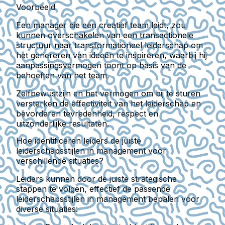
Voorbeeld
Een manager die een creatief team leidt, zou
kunnen overschakelen van een transactionele
structuur naar transformationeel leiderschap om
het genereren van ideeën te inspireren, waarbij hij
aanpassingsvermogen toont op basis van de
behoeften van het team.
Zelfbewustzijn en het vermogen om bij te sturen
versterken de effectiviteit van het leiderschap en
bevorderen tevredenheid, respect en
uitzonderlijke resultaten.
Hoe identificeren leiders de juiste
leiderschapsstijlen in management voor
verschillende situaties?
Leiders kunnen door de juiste strategische
stappen te volgen, effectief de passende
leiderschapsstijlen in management bepalen voor
diverse situaties: