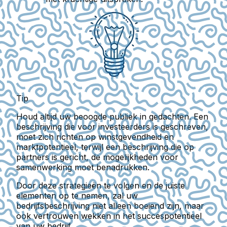
Tip
Houd altijd uw beoogde publiek in gedachten. Een
beschrijving die voor investeerders is geschreven,
moet zich richten op winstgevendheid en
marktpotentieel, terwijl een beschrijving die op
partners is gericht, de mogelijkheden voor
samenwerking moet benadrukken.
Door deze strategieën te volgen en de juiste
elementen op te nemen, zal uw
bedrijfsbeschrijving niet alleen boeiend zijn, maar
ook vertrouwen wekken in het succespotentieel
van uw bedrijf.