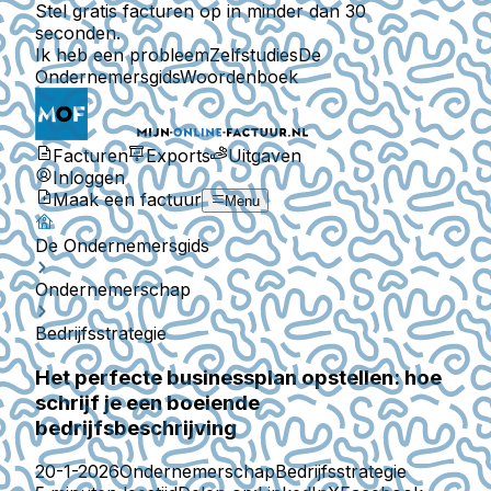
Stel gratis facturen op in minder dan 30
seconden.
Ik heb een probleem
Zelfstudies
De
Ondernemersgids
Woordenboek
Facturen
Exports
Uitgaven
Inloggen
Maak een factuur
Menu
De Ondernemersgids
Ondernemerschap
Bedrijfsstrategie
Het perfecte businessplan opstellen: hoe
schrijf je een boeiende
bedrijfsbeschrijving
20-1-2026
Ondernemerschap
Bedrijfsstrategie