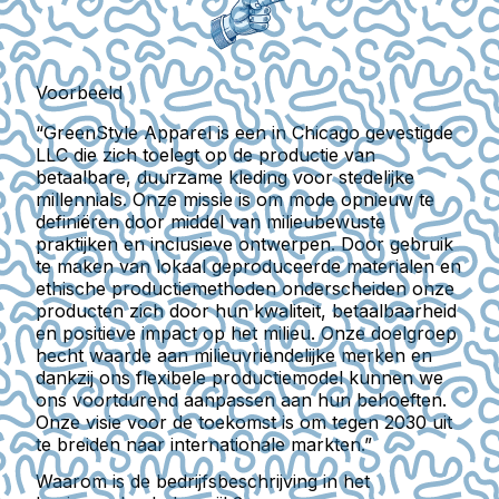
Voorbeeld
“GreenStyle Apparel is een in Chicago gevestigde
LLC die zich toelegt op de productie van
betaalbare, duurzame kleding voor stedelijke
millennials. Onze missie is om mode opnieuw te
definiëren door middel van milieubewuste
praktijken en inclusieve ontwerpen. Door gebruik
te maken van lokaal geproduceerde materialen en
ethische productiemethoden onderscheiden onze
producten zich door hun kwaliteit, betaalbaarheid
en positieve impact op het milieu. Onze doelgroep
hecht waarde aan milieuvriendelijke merken en
dankzij ons flexibele productiemodel kunnen we
ons voortdurend aanpassen aan hun behoeften.
Onze visie voor de toekomst is om tegen 2030 uit
te breiden naar internationale markten.”
Waarom is de bedrijfsbeschrijving in het