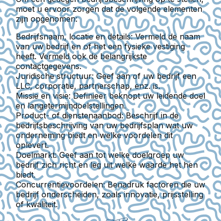
moet u ervoor zorgen dat de volgende elementen
zijn opgenomen:
Bedrijfsnaam, locatie en details:
Vermeld de naam
van uw bedrijf en of het een fysieke vestiging
heeft. Vermeld ook de belangrijkste
contactgegevens.
Juridische structuur:
Geef aan of uw bedrijf een
LLC, corporatie, partnerschap, enz. is.
Missie en visie:
Definieer beknopt uw leidende doel
en langetermijndoelstellingen.
Product- of dienstenaanbod:
Beschrijf in de
bedrijfsbeschrijving van uw bedrijfsplan wat uw
onderneming biedt en welke voordelen dit
oplevert.
Doelmarkt:
Geef aan tot welke doelgroep uw
bedrijf zich richt en leg uit welke waarde het hen
biedt.
Concurrentievoordelen:
Benadruk factoren die uw
bedrijf onderscheiden, zoals innovatie, prijsstelling
of kwaliteit.