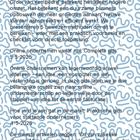
Groei van een bedrijf betekent niet alleen hogere
omzet. Het betekent een duurzame business
opbouwen die meer projecten aankan, nieuwe
klanten aanspreekt en efficiënt werkt. We
presenteren 5 bewezen methoden om dit te
bereiken - ieder met een praktisch voorbeeld en
checklist voor directe toepassing.
Online ondernemen vanaf nul: Complete gids
5-5-2026
Online ondernemen kan tegenwoordig vrijwel
iedereen - een idee, een computer en wifi-
verbinding is genoeg. In deze gids laten we je drie
belangrijke routes zien naar online
ondernemerschap en leiden we je door de
stappen van idee tot de eerste facturatie.
Hoe vind je een gat in de markt: Praktische gids
voor startende ondernemers
4-5-2026
De meeste artikelen zeggen: 'Dit zijn zakelijke