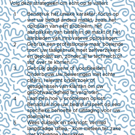
Volg deze strategieën om echt op te vallen:
Benadruk het unieke karakter:
focus op
wat uw bedrijf anders maakt, zoals het
oplossen van een probleem, het
aanpakken van hiaten in de markt of het
aanbieden van innovatieve oplossingen.
Gebruik een professionele maar boeiende
toon:
uw taalgebruik moet zelfverzekerd
en gepolijst zijn, zonder al te technisch of
stijf over te komen.
Gebruik gegevens of voorbeelden:
Onderbouw uw beweringen met echte
cijfers, relevant onderzoek of
getuigenissen van klanten om uw
geloofwaardigheid te vergroten.
Laat zien hoe u problemen oplost:
Benadruk hoe uw bedrijf inspeelt op een
specifieke behoefte of uitdaging voor uw
doelmarkt.
Wees duidelijk en beknopt:
Vermijd
langdradige uitleg – kom meteen ter zake
met krachtige uitspraken.