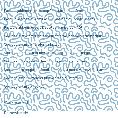
Factuursjablonen per beroep
Factuursjabloon Excel
Factuur Voorbeeld Word
Factuur Voorbeeld Google Sheets
Factuursjabloon Google Docs
Factuursjabloon PDF
Voorbeeld btw-creditnota
Voorbeeld van een voorschotfactuur
Voorbeeld van een proforma factuur
Voorbeeldfactuur met btw-verlegging – reverse charge
Voorbeeld betaalde factuur
Voorbeeld Kostenraming
Voorbeeld Inkooporder
Voorbeeldfactuur met btw – btw-factuur
Voorbeeldfactuur zonder btw
Voorbeeld Offerte
Voorbeeld van een pakbon
Cookiebeleid
Privacybeleid