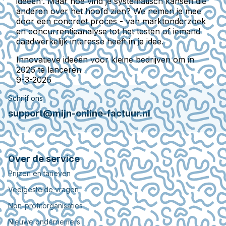
ideeën'. Maar hoe vind je systematisch kansen die
anderen over het hoofd zien? We nemen je mee
door een concreet proces - van marktonderzoek
en concurrentieanalyse tot het testen of iemand
daadwerkelijk interesse heeft in je idee.
Innovatieve ideeën voor kleine bedrijven om in
2026 te lanceren
9-3-2026
Schrijf ons
support@mijn-online-factuur.nl
Over de service
Prijzen en tarieven
Veelgestelde vragen
Non-profitorganisaties
Nieuwe ondernemers