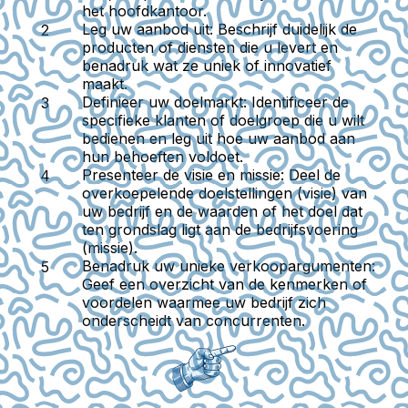
het hoofdkantoor.
Leg uw aanbod uit:
Beschrijf duidelijk de
producten of diensten die u levert en
benadruk wat ze uniek of innovatief
maakt.
Definieer uw doelmarkt:
Identificeer de
specifieke klanten of doelgroep die u wilt
bedienen en leg uit hoe uw aanbod aan
hun behoeften voldoet.
Presenteer de visie en missie:
Deel de
overkoepelende doelstellingen (visie) van
uw bedrijf en de waarden of het doel dat
ten grondslag ligt aan de bedrijfsvoering
(missie).
Benadruk uw unieke verkoopargumenten:
Geef een overzicht van de kenmerken of
voordelen waarmee uw bedrijf zich
onderscheidt van concurrenten.