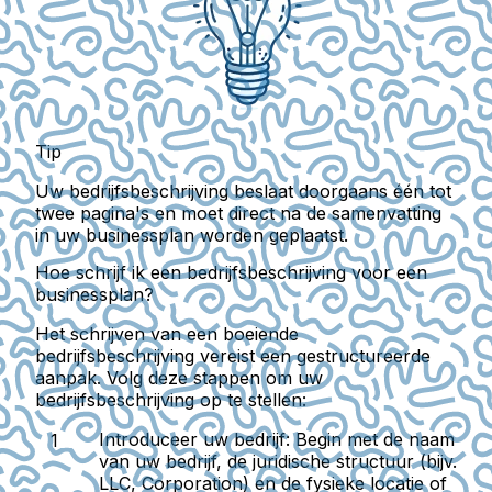
Tip
Uw bedrijfsbeschrijving beslaat doorgaans één tot
twee pagina's en moet direct na de samenvatting
in uw businessplan worden geplaatst.
Hoe schrijf ik een bedrijfsbeschrijving voor een
businessplan?
Het schrijven van een boeiende
bedrijfsbeschrijving vereist een gestructureerde
aanpak. Volg deze stappen om uw
bedrijfsbeschrijving op te stellen:
Introduceer uw bedrijf:
Begin met de naam
van uw bedrijf, de juridische structuur (bijv.
LLC, Corporation) en de fysieke locatie of