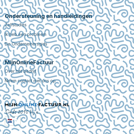
Ondersteuning en handleidingen
Zelfstudies
Ik heb een probleem
De Ondernemersgids
MijnOnlineFactuur
Over het bedrijf
Neem contact met ons op
Sinds 2010 bij u