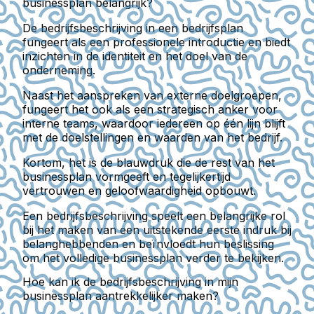
businessplan belangrijk?
De bedrijfsbeschrijving in een bedrijfsplan
fungeert als een professionele introductie en biedt
inzichten in de identiteit en het doel van de
onderneming.
Naast het aanspreken van externe doelgroepen,
fungeert het ook als een strategisch anker voor
interne teams, waardoor iedereen op één lijn blijft
met de doelstellingen en waarden van het bedrijf.
Kortom, het is de blauwdruk die de rest van het
businessplan vormgeeft en tegelijkertijd
vertrouwen en geloofwaardigheid opbouwt.
Een bedrijfsbeschrijving speelt een belangrijke rol
bij het maken van een uitstekende eerste indruk bij
belanghebbenden en beïnvloedt hun beslissing
om het volledige businessplan verder te bekijken.
Hoe kan ik de bedrijfsbeschrijving in mijn
businessplan aantrekkelijker maken?