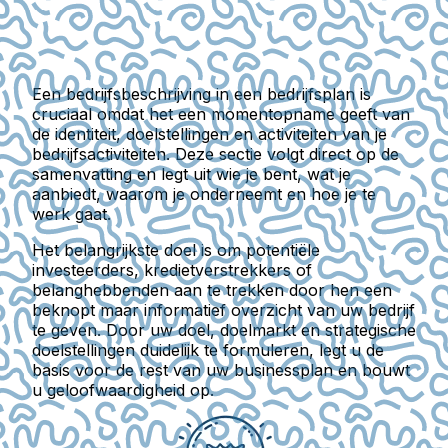
Een bedrijfsbeschrijving in een bedrijfsplan is
cruciaal omdat het een momentopname geeft van
de identiteit, doelstellingen en activiteiten van je
bedrijfsactiviteiten. Deze sectie volgt direct op de
samenvatting en legt uit wie je bent, wat je
aanbiedt, waarom je onderneemt en hoe je te
werk gaat.
Het belangrijkste doel is om potentiële
investeerders, kredietverstrekkers of
belanghebbenden aan te trekken door hen een
beknopt maar informatief overzicht van uw bedrijf
te geven. Door uw doel, doelmarkt en strategische
doelstellingen duidelijk te formuleren, legt u de
basis voor de rest van uw businessplan en bouwt
u geloofwaardigheid op.