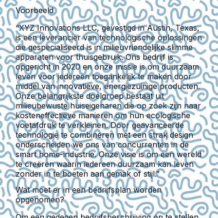
Voorbeeld
“XYZ Innovations LLC, gevestigd in Austin, Texas,
is een leverancier van technologische oplossingen
die gespecialiseerd is in milieuvriendelijke slimme
apparaten voor thuisgebruik. Ons bedrijf is
opgericht in 2020 en onze missie is om duurzaam
leven voor iedereen toegankelijk te maken door
middel van innovatieve, energiezuinige producten.
Onze belangrijkste doelgroep bestaat uit
milieubewuste huiseigenaren die op zoek zijn naar
kosteneffectieve manieren om hun ecologische
voetafdruk te verkleinen. Door geavanceerde
technologie te combineren met een strak design
onderscheiden we ons van concurrenten in de
smart home-industrie. Onze visie is om een wereld
te creëren waarin iedereen duurzaam kan leven
zonder in te boeten aan gemak of stijl.”
Wat moet er in een bedrijfsplan worden
opgenomen?
Om een gedegen bedrijfsbeschrijving op te stellen,