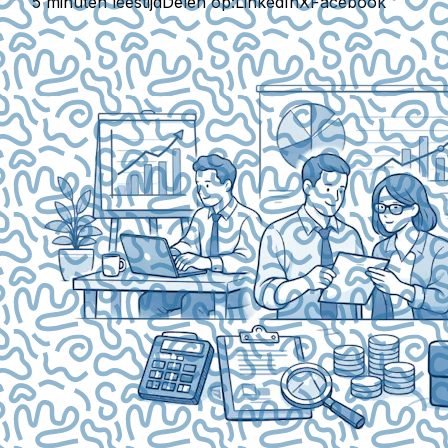
5 minuten leestijd
Delen op:
LinkedIn
X
Facebook