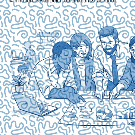
4 minuten leestijd
Delen op:
LinkedIn
X
Facebook