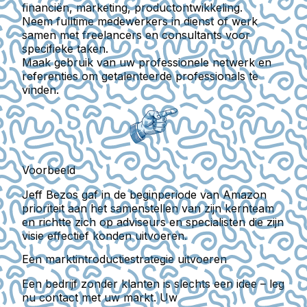
financiën, marketing, productontwikkeling.
Neem fulltime medewerkers in dienst of werk
samen met freelancers en consultants voor
specifieke taken.
Maak gebruik van uw professionele netwerk en
referenties om getalenteerde professionals te
vinden.
Voorbeeld
Jeff Bezos gaf in de beginperiode van Amazon
prioriteit aan het samenstellen van zijn kernteam
en richtte zich op adviseurs en specialisten die zijn
visie effectief konden uitvoeren.
Een marktintroductiestrategie uitvoeren
Een bedrijf zonder klanten is slechts een idee – leg
nu contact met uw markt. Uw