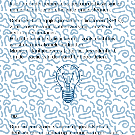
kunnen ondernemers datagestuurde beslissingen
nemen die groei en efficiëntie ondersteunen.
Definieer belangrijke prestatie-indicatoren (KPI's),
zoals kosten voor klantenwerving, omzet en
verlooppercentages.
Houd financiële statistieken bij, zoals cashflow,
winst en operationele budgetten.
Monitor klantgegevens (retentie, tevredenheid)
om de reactie van de markt te beoordelen.
Tip
Door in een vroeg stadium de juiste KPI's te
identificeren en u daarop te concentreren, kunt u