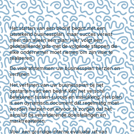
Het starten van een bedrijf begint met een
uitstekend businessplan, maar succes vereist
meer dan alleen een plan. Hier volgt een
gedetailleerde gids met de volgende stappen die
elke ondernemer moet nemen om zijn visie te
realiseren.
De visie afstemmen: uw businessplan herzien en
verfijnen
Het verfijnen van uw businessplan bij het
opstarten van een bedrijf kan het verschil
betekenen tussen succes en mislukking. Het plan
is een dynamisch document dat regelmatig moet
worden herzien om ervoor te zorgen dat het
aansluit bij veranderende doelstellingen en
marktrealiteiten.
Voer een grondige interne evaluatie uit van