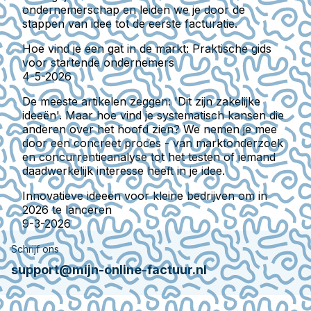
ondernemerschap en leiden we je door de
stappen van idee tot de eerste facturatie.
Hoe vind je een gat in de markt: Praktische gids
voor startende ondernemers
4-5-2026
De meeste artikelen zeggen: 'Dit zijn zakelijke
ideeën'. Maar hoe vind je systematisch kansen die
anderen over het hoofd zien? We nemen je mee
door een concreet proces - van marktonderzoek
en concurrentieanalyse tot het testen of iemand
daadwerkelijk interesse heeft in je idee.
Innovatieve ideeën voor kleine bedrijven om in
2026 te lanceren
9-3-2026
Schrijf ons
support@mijn-online-factuur.nl