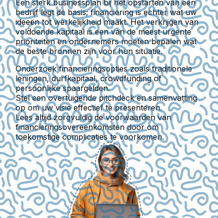
Een sterk businessplan bij het opstarten van een
bedrijf legt de basis; financiering is echter wat uw
ideeën tot werkelijkheid maakt. Het verkrijgen van
voldoende kapitaal is een van de meest urgente
prioriteiten en ondernemers moeten bepalen wat
de beste bronnen zijn voor hun situatie.
Onderzoek financieringsopties zoals traditionele
leningen, durfkapitaal, crowdfunding of
persoonlijke spaargelden.
Stel een overtuigende pitchdeck en samenvatting
op om uw visie effectief te presenteren.
Lees altijd zorgvuldig de voorwaarden van
financieringsovereenkomsten door om
toekomstige complicaties te voorkomen.