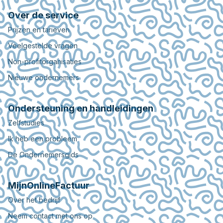
Over de service
Prijzen en tarieven
Veelgestelde vragen
Non-profitorganisaties
Nieuwe ondernemers
Ondersteuning en handleidingen
Zelfstudies
Ik heb een probleem
De Ondernemersgids
MijnOnlineFactuur
Over het bedrijf
Neem contact met ons op