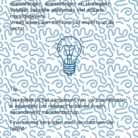
doelstellingen, doelstellingen en strategieën.
Valideer zakelijke aannames met actuele
marktgegevens.
Vraag advies aan mentoren of experts uit de
sector.
Tip
Flexibiliteit bij het aanpassen van uw businessplan
is essentieel om relevant te blijven in een
veranderend marktlandschap.
Financiering verkrijgen voor de start van uw
bedrijf