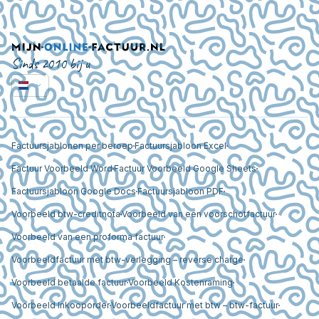
Sinds 2010 bij u
Factuursjablonen per beroep
Factuursjabloon Excel
Factuur Voorbeeld Word
Factuur Voorbeeld Google Sheets
Factuursjabloon Google Docs
Factuursjabloon PDF
Voorbeeld btw-creditnota
Voorbeeld van een voorschotfactuur
Voorbeeld van een proforma factuur
Voorbeeldfactuur met btw-verlegging – reverse charge
Voorbeeld betaalde factuur
Voorbeeld Kostenraming
Voorbeeld Inkooporder
Voorbeeldfactuur met btw – btw-factuur