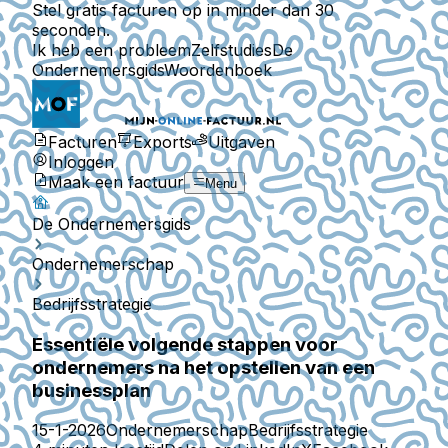
Stel gratis facturen op in minder dan 30
seconden.
Ik heb een probleem
Zelfstudies
De
Ondernemersgids
Woordenboek
Facturen
Exports
Uitgaven
Inloggen
Maak een factuur
Menu
De Ondernemersgids
Ondernemerschap
Bedrijfsstrategie
Essentiële volgende stappen voor
ondernemers na het opstellen van een
businessplan
15-1-2026
Ondernemerschap
Bedrijfsstrategie