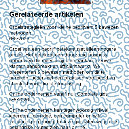
Gerelateerde artikelen
Groeistrategieën voor kleine bedrijven: 5 bewezen
methoden
6-5-2026
Groei van een bedrijf betekent niet alleen hogere
omzet. Het betekent een duurzame business
opbouwen die meer projecten aankan, nieuwe
klanten aanspreekt en efficiënt werkt. We
presenteren 5 bewezen methoden om dit te
bereiken - ieder met een praktisch voorbeeld en
checklist voor directe toepassing.
Online ondernemen vanaf nul: Complete gids
5-5-2026
Online ondernemen kan tegenwoordig vrijwel
iedereen - een idee, een computer en wifi-
verbinding is genoeg. In deze gids laten we je drie
belangrijke routes zien naar online