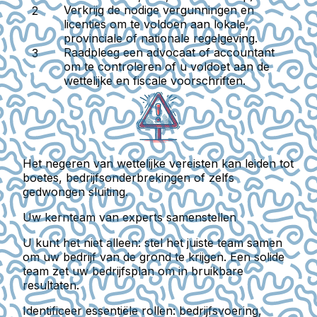
Verkrijg de nodige vergunningen en
licenties om te voldoen aan lokale,
provinciale of nationale regelgeving.
Raadpleeg een advocaat of accountant
om te controleren of u voldoet aan de
wettelijke en fiscale voorschriften.
Het negeren van wettelijke vereisten kan leiden tot
boetes, bedrijfsonderbrekingen of zelfs
gedwongen sluiting.
Uw kernteam van experts samenstellen
U kunt het niet alleen: stel het juiste team samen
om uw bedrijf van de grond te krijgen. Een solide
team zet uw bedrijfsplan om in bruikbare
resultaten.
Identificeer essentiële rollen: bedrijfsvoering,