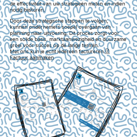
de effectiviteit van uw strategieën meten en indien
nodig bijsturen.
Door deze strategische stappen te volgen,
kunnen ondernemers soepel overgaan van
planning naar uitvoering. Dit proces zorgt voor
een solide basis, marktaanwezigheid en duurzame
groei voor succes op de lange termijn.
Met ons kun je echt iedereen factureren.
Factuur aanmaken