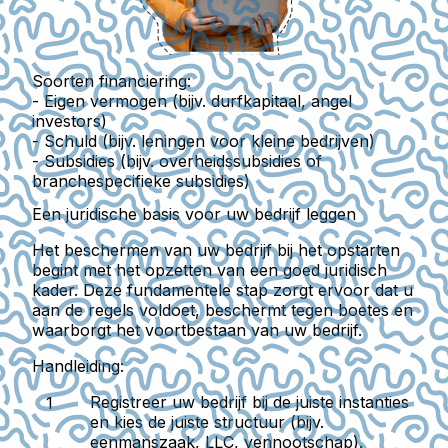
Soorten financiering:
- Eigen vermogen (bijv. durfkapitaal, angel
investors)
- Schuld (bijv. leningen voor kleine bedrijven)
- Subsidies (bijv. overheidssubsidies of
branchespecifieke subsidies)
Een juridische basis voor uw bedrijf leggen
Het beschermen van uw bedrijf bij het opstarten
begint met het opzetten van een goed juridisch
kader. Deze fundamentele stap zorgt ervoor dat u
aan de regels voldoet, beschermt tegen boetes en
waarborgt het voortbestaan van uw bedrijf.
Handleiding:
Registreer uw bedrijf bij de juiste instanties
en kies de juiste structuur (bijv.
eenmanszaak, LLC, vennootschap).