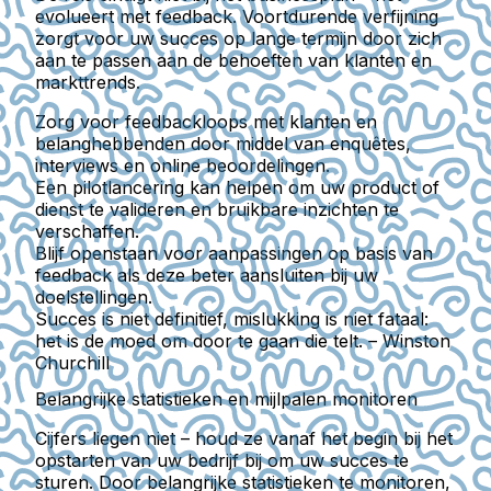
evolueert met feedback. Voortdurende verfijning
zorgt voor uw succes op lange termijn door zich
aan te passen aan de behoeften van klanten en
markttrends.
Zorg voor feedbackloops met klanten en
belanghebbenden door middel van enquêtes,
interviews en online beoordelingen.
Een pilotlancering kan helpen om uw product of
dienst te valideren en bruikbare inzichten te
verschaffen.
Blijf openstaan voor aanpassingen op basis van
feedback als deze beter aansluiten bij uw
doelstellingen.
Succes is niet definitief, mislukking is niet fataal:
het is de moed om door te gaan die telt. – Winston
Churchill
Belangrijke statistieken en mijlpalen monitoren
Cijfers liegen niet – houd ze vanaf het begin bij het
opstarten van uw bedrijf bij om uw succes te
sturen. Door belangrijke statistieken te monitoren,