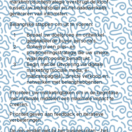
marktintroductiestrategie overbrugt de kloof
tussen uw bedrijfsplan en het daadwerkelijk
genereren van inkomsten.
Belangrijke stappen om uit te voeren:
Bepaal uw doelgroep en ontwikkel
gedetailleerde buyer persona's.
Ontwerp een prijs- en
positioneringsstrategie die uw unieke
waardepropositie benadrukt.
Begin met de uitvoering via digitale
marketing (sociale media, e-
mailcampagnes), directe verkoop en
netwerken met belanghebbenden.
Prioriteer uw marketingtaken om in de beginfase
met minimale middelen een maximale impact te
creëren.
Prioriteit geven aan feedback en iteratieve
verbeteringen
De reis eindigt niet bij het businessplan – het