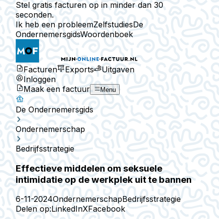
Stel gratis facturen op in minder dan 30
seconden.
Ik heb een probleem
Zelfstudies
De
Ondernemersgids
Woordenboek
Facturen
Exports
Uitgaven
Inloggen
Maak een factuur
Menu
De Ondernemersgids
Ondernemerschap
Bedrijfsstrategie
Effectieve middelen om seksuele
intimidatie op de werkplek uit te bannen
6-11-2024
Ondernemerschap
Bedrijfsstrategie
Delen op:
LinkedIn
X
Facebook