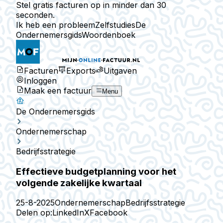
Stel gratis facturen op in minder dan 30
seconden.
Ik heb een probleem
Zelfstudies
De
Ondernemersgids
Woordenboek
Facturen
Exports
Uitgaven
Inloggen
Maak een factuur
Menu
De Ondernemersgids
Ondernemerschap
Bedrijfsstrategie
Effectieve budgetplanning voor het
volgende zakelijke kwartaal
25-8-2025
Ondernemerschap
Bedrijfsstrategie
Delen op:
LinkedIn
X
Facebook