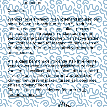
garanderen.
Conclusie
Wanneer je je afvraagt, 'kan ik iemand inhuren om
me te helpen een bedrijf te starten?', biedt het
inhuren van een business consultant precies de
juiste expertise, strategie en ondersteuning om
een duurzame basis te bouwen. Van het vermijden
van kostbare fouten tot toegang tot netwerken en
hulpbronnen, hun rol is essentieel voor aspirant-
ondernemers.
Als je klaar bent om de volgende stap in je reis te
zetten, overweeg dan om begeleiding te zoeken
van een gekwalificeerde consultant die aansluit bij
je visie. Hun inzichten en verantwoordelijkheid
kunnen het verschil maken tussen een goed idee
en een bloeiend bedrijf.
Met ons kun je echt iedereen factureren.
Factuur aanmaken