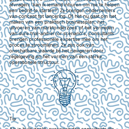
afvragen: 'kan ik iemand inhuren om me te helpen
een bedrijf te starten?' Zij brengen ondernemers
van concept tot lancering. Of het nu gaat om het
maken van een praktisch businessplan, het
uitvoeren van marktonderzoek of het vermijden
van dure trial-and-error scenario's, consultants
brengen professionele expertise mee om het
proces te stroomlijnen. Ze zijn ook van
onschatbare waarde bij het navigeren door
regelgeving en het vormen van een sterke
operationele structuur.
Tip
Als je hulp zoekt, overweeg dan consultants die