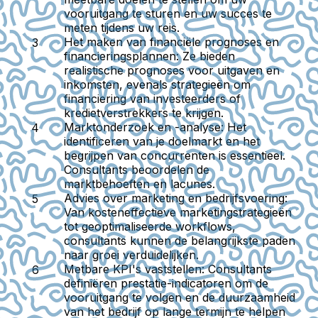
vooruitgang te sturen en uw succes te
meten tijdens uw reis.
Het maken van financiële prognoses en
financieringsplannen:
Ze bieden
realistische prognoses voor uitgaven en
inkomsten, evenals strategieën om
financiering van investeerders of
kredietverstrekkers te krijgen.
Marktonderzoek en -analyse:
Het
identificeren van je doelmarkt en het
begrijpen van concurrenten is essentieel.
Consultants beoordelen de
marktbehoeften en lacunes.
Advies over marketing en bedrijfsvoering:
Van kosteneffectieve marketingstrategieën
tot geoptimaliseerde workflows,
consultants kunnen de belangrijkste paden
naar groei verduidelijken.
Metbare KPI's vaststellen:
Consultants
definiëren prestatie-indicatoren om de
vooruitgang te volgen en de duurzaamheid
van het bedrijf op lange termijn te helpen