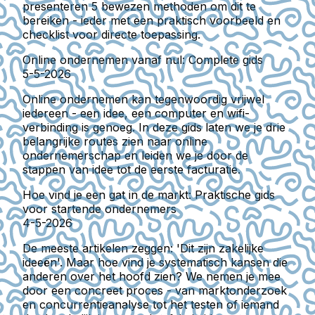
presenteren 5 bewezen methoden om dit te
bereiken - ieder met een praktisch voorbeeld en
checklist voor directe toepassing.
Online ondernemen vanaf nul: Complete gids
5-5-2026
Online ondernemen kan tegenwoordig vrijwel
iedereen - een idee, een computer en wifi-
verbinding is genoeg. In deze gids laten we je drie
belangrijke routes zien naar online
ondernemerschap en leiden we je door de
stappen van idee tot de eerste facturatie.
Hoe vind je een gat in de markt: Praktische gids
voor startende ondernemers
4-5-2026
De meeste artikelen zeggen: 'Dit zijn zakelijke
ideeën'. Maar hoe vind je systematisch kansen die
anderen over het hoofd zien? We nemen je mee
door een concreet proces - van marktonderzoek
en concurrentieanalyse tot het testen of iemand