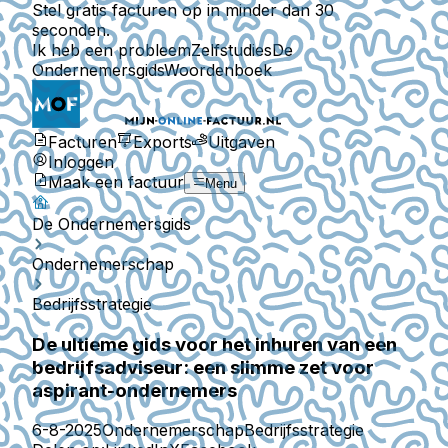
Stel gratis facturen op in minder dan 30
seconden.
Ik heb een probleem
Zelfstudies
De
Ondernemersgids
Woordenboek
Facturen
Exports
Uitgaven
Inloggen
Maak een factuur
Menu
De Ondernemersgids
Ondernemerschap
Bedrijfsstrategie
De ultieme gids voor het inhuren van een
bedrijfsadviseur: een slimme zet voor
aspirant-ondernemers
6-8-2025
Ondernemerschap
Bedrijfsstrategie