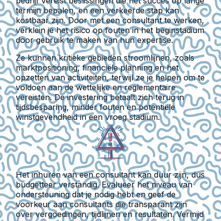
bedrijf vereist beslissingen die het succes op lange
termijn bepalen, en een verkeerde stap kan
kostbaar zijn. Door met een consultant te werken,
verklein je het risico op fouten in het beginstadium
door gebruik te maken van hun expertise.
Ze kunnen kritieke gebieden stroomlijnen, zoals
marktpositioning, financiële planning en het
opzetten van activiteiten, terwijl ze je helpen om te
voldoen aan de wettelijke en reglementaire
vereisten. De investering betaalt zich terug in
tijdsbesparing, minder fouten en potentiële
winstgevendheid in een vroeg stadium.
Het inhuren van een consultant kan duur zijn, dus
budgetteer verstandig. Evalueer het niveau van
ondersteuning dat je nodig hebt en geef de
voorkeur aan consultants die transparant zijn
over vergoedingen, tijdlijnen en resultaten. Vermijd