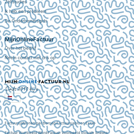
Zelfstudies
Ik heb een probleem
De Ondernemersgids
MijnOnlineFactuur
Over het bedrijf
Neem contact met ons op
Sinds 2010 bij u
Factuursjablonen per beroep
Factuursjabloon Excel
Factuur Voorbeeld Word
Factuur Voorbeeld Google Sheets