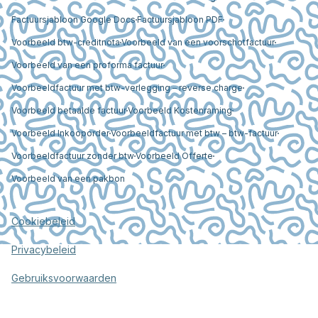
Factuursjabloon Google Docs
Factuursjabloon PDF
Voorbeeld btw-creditnota
Voorbeeld van een voorschotfactuur
Voorbeeld van een proforma factuur
Voorbeeldfactuur met btw-verlegging – reverse charge
Voorbeeld betaalde factuur
Voorbeeld Kostenraming
Voorbeeld Inkooporder
Voorbeeldfactuur met btw – btw-factuur
Voorbeeldfactuur zonder btw
Voorbeeld Offerte
Voorbeeld van een pakbon
Cookiebeleid
Privacybeleid
Gebruiksvoorwaarden