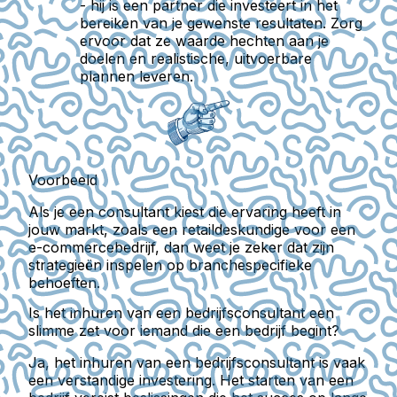
- hij is een partner die investeert in het
bereiken van je gewenste resultaten. Zorg
ervoor dat ze waarde hechten aan je
doelen en realistische, uitvoerbare
plannen leveren.
Voorbeeld
Als je een consultant kiest die ervaring heeft in
jouw markt, zoals een retaildeskundige voor een
e-commercebedrijf, dan weet je zeker dat zijn
strategieën inspelen op branchespecifieke
behoeften.
Is het inhuren van een bedrijfsconsultant een
slimme zet voor iemand die een bedrijf begint?
Ja, het inhuren van een bedrijfsconsultant is vaak
een verstandige investering. Het starten van een