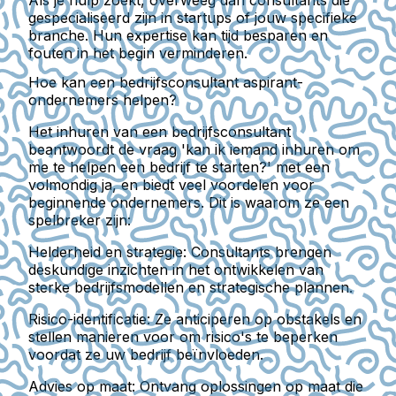
gespecialiseerd zijn in startups of jouw specifieke
branche. Hun expertise kan tijd besparen en
fouten in het begin verminderen.
Hoe kan een bedrijfsconsultant aspirant-
ondernemers helpen?
Het inhuren van een bedrijfsconsultant
beantwoordt de vraag 'kan ik iemand inhuren om
me te helpen een bedrijf te starten?' met een
volmondig ja, en biedt veel voordelen voor
beginnende ondernemers. Dit is waarom ze een
spelbreker zijn:
Helderheid en strategie:
Consultants brengen
deskundige inzichten in het ontwikkelen van
sterke bedrijfsmodellen en strategische plannen.
Risico-identificatie:
Ze anticiperen op obstakels en
stellen manieren voor om risico's te beperken
voordat ze uw bedrijf beïnvloeden.
Advies op maat:
Ontvang oplossingen op maat die