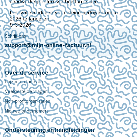
daadwerkelijk interesse heeft in je idee.
Innovatieve ideeën voor kleine bedrijven om in
2026 te lanceren
9-3-2026
Schrijf ons
support@mijn-online-factuur.nl
Over de service
Prijzen en tarieven
Veelgestelde vragen
Non-profitorganisaties
Nieuwe ondernemers
Ondersteuning en handleidingen