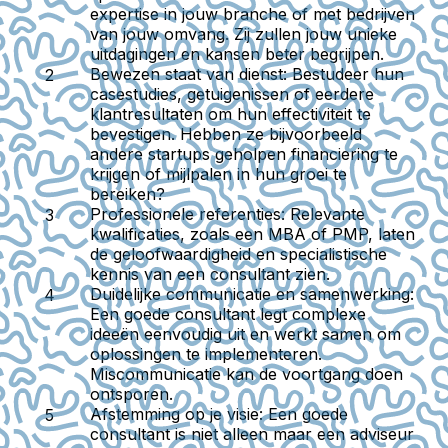
expertise in jouw branche of met bedrijven
van jouw omvang. Zij zullen jouw unieke
uitdagingen en kansen beter begrijpen.
Bewezen staat van dienst:
Bestudeer hun
casestudies, getuigenissen of eerdere
klantresultaten om hun effectiviteit te
bevestigen. Hebben ze bijvoorbeeld
andere startups geholpen financiering te
krijgen of mijlpalen in hun groei te
bereiken?
Professionele referenties:
Relevante
kwalificaties, zoals een MBA of PMP, laten
de geloofwaardigheid en specialistische
kennis van een consultant zien.
Duidelijke communicatie en samenwerking:
Een goede consultant legt complexe
ideeën eenvoudig uit en werkt samen om
oplossingen te implementeren.
Miscommunicatie kan de voortgang doen
ontsporen.
Afstemming op je visie:
Een goede
consultant is niet alleen maar een adviseur