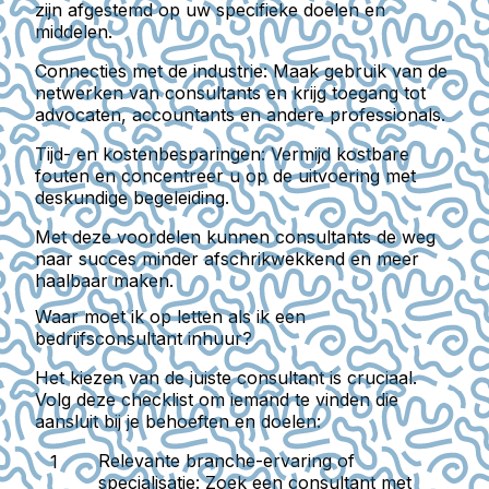
zijn afgestemd op uw specifieke doelen en
middelen.
Connecties met de industrie:
Maak gebruik van de
netwerken van consultants en krijg toegang tot
advocaten, accountants en andere professionals.
Tijd- en kostenbesparingen:
Vermijd kostbare
fouten en concentreer u op de uitvoering met
deskundige begeleiding.
Met deze voordelen kunnen consultants de weg
naar succes minder afschrikwekkend en meer
haalbaar maken.
Waar moet ik op letten als ik een
bedrijfsconsultant inhuur?
Het kiezen van de juiste consultant is cruciaal.
Volg deze checklist om iemand te vinden die
aansluit bij je behoeften en doelen:
Relevante branche-ervaring of
specialisatie:
Zoek een consultant met