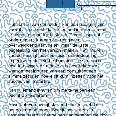
Het starten van een bedrijf kan een uitdaging zijn,
vooral als je denkt: 'kan ik iemand inhuren om me
te helpen een bedrijf te starten?' Voor aspirant-
ondernemers kunnen de uitdagingen
overweldigend aanvoelen, maar de juiste
begeleiding kan het verschil maken. Het inhuren
van een bedrijfsadviseur biedt ondersteuning,
expertise en duidelijkheid om door deze cruciale
fase te navigeren. In deze gids bespreken we
waarom het inhuren van een consultant een
slimme zet is en hoe je dit kunt inzetten voor het
succes van je startup.
Kan ik iemand inhuren om me te helpen een
bedrijf op te starten?
Absoluut. Een bedrijf starten betekent niet dat je
het alleen moet doen. Bedrijfsadviseurs zijn
gespecialiseerd in het helpen van degenen die zich