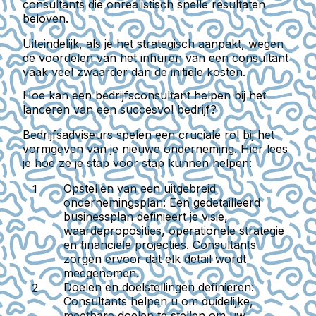
consultants die onrealistisch snelle resultaten
beloven.
Uiteindelijk, als je het strategisch aanpakt, wegen
de voordelen van het inhuren van een consultant
vaak veel zwaarder dan de initiële kosten.
Hoe kan een bedrijfsconsultant helpen bij het
lanceren van een succesvol bedrijf?
Bedrijfsadviseurs spelen een cruciale rol bij het
vormgeven van je nieuwe onderneming. Hier lees
je hoe ze je stap voor stap kunnen helpen:
Opstellen van een uitgebreid
ondernemingsplan:
Een gedetailleerd
businessplan definieert je visie,
waardeproposities, operationele strategie
en financiële projecties. Consultants
zorgen ervoor dat elk detail wordt
meegenomen.
Doelen en doelstellingen definiëren:
Consultants helpen u om duidelijke,
meetbare doelen te stellen om uw