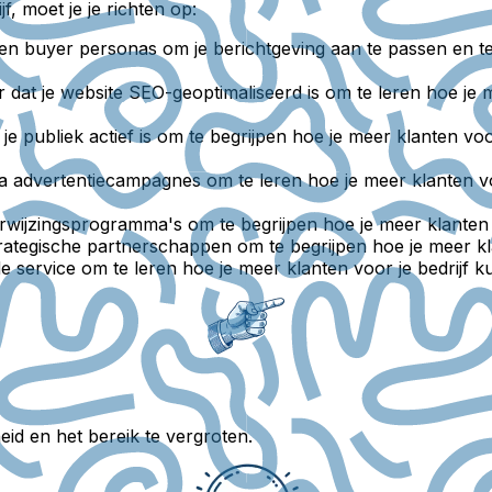
f, moet je je richten op:
n buyer personas om je berichtgeving aan te passen en te b
r dat je website SEO-geoptimaliseerd is om te leren hoe je m
 je publiek actief is om te begrijpen hoe je meer klanten vo
a advertentiecampagnes om te leren hoe je meer klanten voo
rwijzingsprogramma's om te begrijpen hoe je meer klanten v
tegische partnerschappen om te begrijpen hoe je meer klan
e service om te leren hoe je meer klanten voor je bedrijf k
id en het bereik te vergroten.