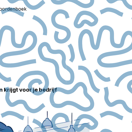
oordenboek
krijgt voor je bedrijf