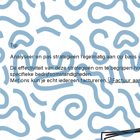
Tip
Analyseer en pas strategieën regelmatig aan op basis va
De effectiviteit van deze strategieën om te begrijpen 
specifieke bedrijfsomstandigheden.
Met ons kun je echt iedereen factureren.
Factuur a