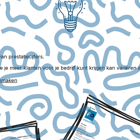
n prestatiecijfers.
hoe je meer klanten voor je bedrijf kunt krijgen kan variër
anmaken