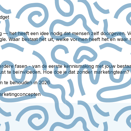
udget
g — het heeft een idee nodig dat mensen zelf doorgeven. Vo
gle. Waar bestaat het uit, welke vormen heeft het en waar m
dere fasen - van de eerste kennismaking met jouw bestaan t
wust te beïnvloeden. Hoe doe je dat zonder marketingteam?
en te behouden in 2026
 marketingconcepten