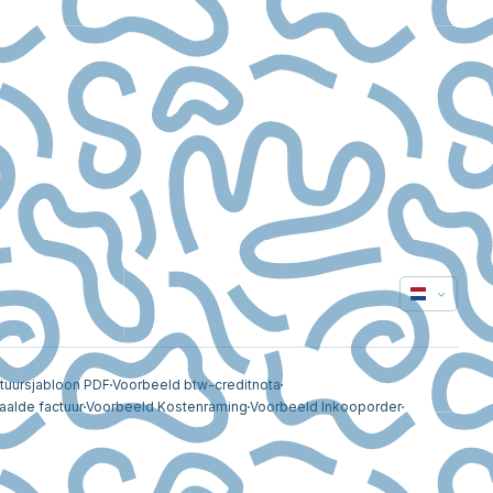
tuursjabloon PDF
Voorbeeld btw-creditnota
aalde factuur
Voorbeeld Kostenraming
Voorbeeld Inkooporder