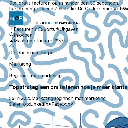
Stel gratis facturen op in minder dan 30 seconden.
Ik heb een probleem
Zelfstudies
De Ondernemersgids
W
Facturen
Exports
Uitgaven
Inloggen
Maak een factuur
Menu
De Ondernemersgids
Marketing
Beginnen met marketing
Topstrategieën om te leren hoe je meer klanten 
25-7-2025
Marketing
Beginnen met marketing
Delen op:
LinkedIn
X
Facebook