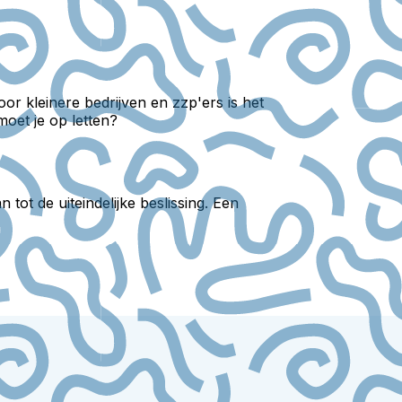
or kleinere bedrijven en zzp'ers is het
oet je op letten?
ot de uiteindelijke beslissing. Een