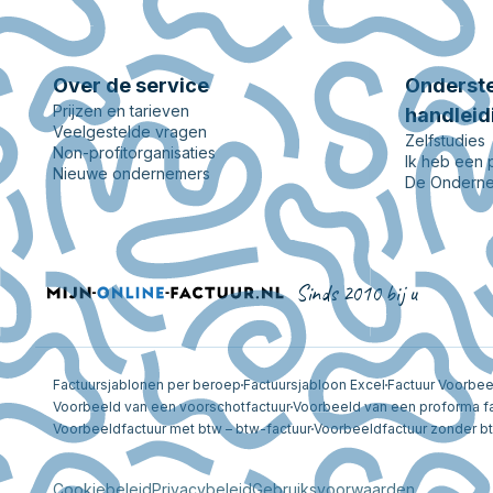
Over de service
Onderste
Prijzen en tarieven
handleid
Veelgestelde vragen
Zelfstudies
Non-profitorganisaties
Ik heb een
Nieuwe ondernemers
De Onderne
Sinds 2010 bij u
Factuursjablonen per beroep
Factuursjabloon Excel
Factuur Voorbe
Voorbeeld van een voorschotfactuur
Voorbeeld van een proforma f
Voorbeeldfactuur met btw – btw-factuur
Voorbeeldfactuur zonder b
Cookiebeleid
Privacybeleid
Gebruiksvoorwaarden