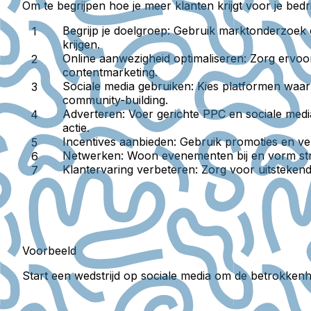
Om te begrijpen hoe je meer klanten krijgt voor je bedrij
Begrijp je doelgroep
: Gebruik marktonderzoek e
krijgen.
Online aanwezigheid optimaliseren
: Zorg ervoo
contentmarketing.
Sociale media gebruiken
: Kies platformen waar
community-building.
Adverteren
: Voer gerichte PPC en sociale medi
actie.
Incentives aanbieden
: Gebruik promoties en ve
Netwerken
: Woon evenementen bij en vorm stra
Klantervaring verbeteren
: Zorg voor uitstekend
Voorbeeld
Start een wedstrijd op sociale media om de betrokkenhe