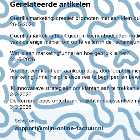
Gerelateerde artikelen
Guerilla marketing: creatief promoten met een klein b
26-5-2026
Guerilla marketing heeft geen miljoenenbudgetten nodi
vaak de enige manier om op te vallen in de reclamejun
Wat is een marketingfunnel en hoe gebruik je het?
24-5-2026
Voordat een klant een aankoop doet, doorloopt hij meer
marketingfunnel helpt je deze reis te begrijpen en be
10 innovatieve strategieën om klanten aan te trekken 
3-3-2026
De kernprincipes ontcijferen: inzicht in de essentiële
3-3-2026
Schrijf ons
support@mijn-online-factuur.nl