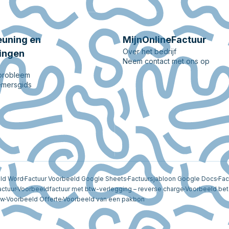
uning en
MijnOnlineFactuur
Over het bedrijf
ingen
Neem contact met ons op
 probleem
mersgids
eld Word
Factuur Voorbeeld Google Sheets
Factuursjabloon Google Docs
Fac
actuur
Voorbeeldfactuur met btw-verlegging – reverse charge
Voorbeeld bet
tw
Voorbeeld Offerte
Voorbeeld van een pakbon