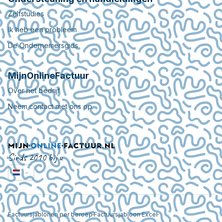
Zelfstudies
Ik heb een probleem
De Ondernemersgids
MijnOnlineFactuur
Over het bedrijf
Neem contact met ons op
Sinds 2010 bij u
Factuursjablonen per beroep
Factuursjabloon Excel