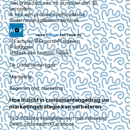
Stel gratis facturen op in minder dan 30
seconden.
Ik heb een probleem
Zelfstudies
De
Ondernemersgids
Woordenboek
Facturen
Exports
Uitgaven
Inloggen
Maak een factuur
Menu
De Ondernemersgids
Marketing
Beginnen met marketing
Hoe inzicht in consumentengedrag uw
marketingstrategie kan verbeteren
19-2-2025
Marketing
Beginnen met marketing
Delen op:
LinkedIn
X
Facebook