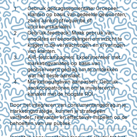
Gebruik gedragssegmentatie:
Groepeer
klanten op basis van gedeelde gewoonten,
zoals aankoopfrequentie of
voorkeurskanalen.
Gebruik feedback:
Maak gebruik van
enquêtes en beoordelingen om inzicht te
krijgen in de verwachtingen en ervaringen
van klanten.
A/B-testcampagnes:
Experimenteer met
marketingvariaties op basis van
geobserveerd gedrag om te ontdekken
wat het beste aanslaat.
Marketinguitgaven aanpassen:
Gebruik
aankooppatronen om te investeren in
kanalen met de hoogste ROI.
Door het integreren van consumentengedrag in je
marketingstrategie, kunnen je strategieën
verfijnder, relevanter en effectiever inspelen op de
behoeften van uw publiek.