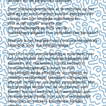
de klant en die pijnpunten oplossen.
Door marketingelementen af te stemmen op het
gedrag van consumenten kunnen bedrijven het
succes van hun strategie maximaliseren.
Wist je dat zonder analyse van
consumentengedrag 60% van de
marketingstrategieën hun potentieel niet bereiken?
Waarom is het begrijpen van consumentengedrag
belangrijk voor marketingstrategie?
Inzicht in consumentengedrag is essentieel voor
het ontwikkelen van marketingstrategieën die
aanslaan. Als marketeers inzicht hebben in
consumentengedrag, kunnen ze hun
marketingstrategie effectiever vormgeven en
middelen verstandiger toewijzen, campagnes
effectief richten en resultaten optimaliseren. Met
een grondige kennis van de voorkeuren van
klanten kunnen bedrijven zich aanpassen aan
veranderende trends, hun concurrentiepositie
behouden en sterkere emotionele banden
smeden.