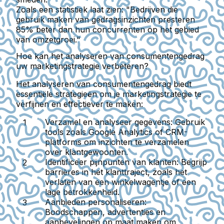
Zoals een statistiek laat zien: "Bedrijven die
gebruik maken van gedragsinzichten presteren
85% beter dan hun concurrenten op het gebied
van omzetgroei."
Hoe kan het analyseren van consumentengedrag
uw marketingstrategie verbeteren?
Het analyseren van consumentengedrag biedt
essentiële strategieën om je marketingstrategie te
verfijnen en effectiever te maken:
Verzamel en analyseer gegevens:
Gebruik
tools zoals Google Analytics of CRM-
platforms om inzichten te verzamelen
over klantgewoonten.
Identificeer pijnpunten van klanten:
Begrijp
barrières in het klanttraject, zoals het
verlaten van een winkelwagentje of een
lage betrokkenheid.
Aanbieden personaliseren:
Boodschappen, advertenties en
aanbevelingen op maat maken om