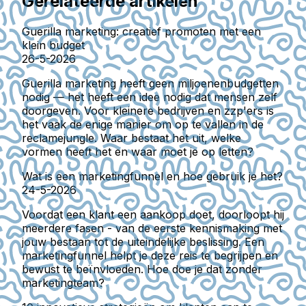
Gerelateerde artikelen
Guerilla marketing: creatief promoten met een
klein budget
26-5-2026
Guerilla marketing heeft geen miljoenenbudgetten
nodig — het heeft een idee nodig dat mensen zelf
doorgeven. Voor kleinere bedrijven en zzp'ers is
het vaak de enige manier om op te vallen in de
reclamejungle. Waar bestaat het uit, welke
vormen heeft het en waar moet je op letten?
Wat is een marketingfunnel en hoe gebruik je het?
24-5-2026
Voordat een klant een aankoop doet, doorloopt hij
meerdere fasen - van de eerste kennismaking met
jouw bestaan tot de uiteindelijke beslissing. Een
marketingfunnel helpt je deze reis te begrijpen en
bewust te beïnvloeden. Hoe doe je dat zonder
marketingteam?