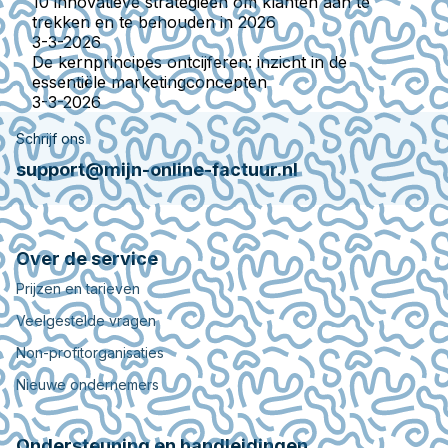
10 innovatieve strategieën om klanten aan te
trekken en te behouden in 2026
3-3-2026
De kernprincipes ontcijferen: inzicht in de
essentiële marketingconcepten
3-3-2026
Schrijf ons
support@mijn-online-factuur.nl
Over de service
Prijzen en tarieven
Veelgestelde vragen
Non-profitorganisaties
Nieuwe ondernemers
Ondersteuning en handleidingen