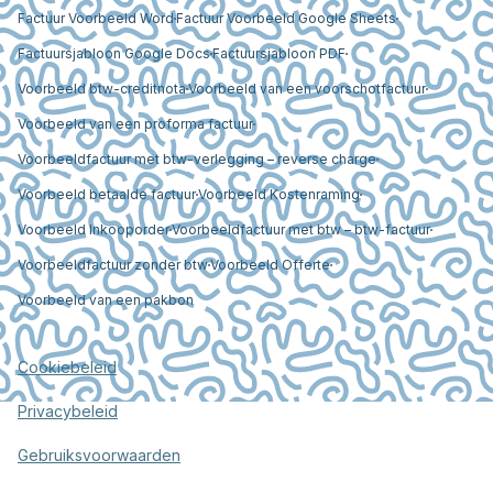
Factuur Voorbeeld Word
Factuur Voorbeeld Google Sheets
Factuursjabloon Google Docs
Factuursjabloon PDF
Voorbeeld btw-creditnota
Voorbeeld van een voorschotfactuur
Voorbeeld van een proforma factuur
Voorbeeldfactuur met btw-verlegging – reverse charge
Voorbeeld betaalde factuur
Voorbeeld Kostenraming
Voorbeeld Inkooporder
Voorbeeldfactuur met btw – btw-factuur
Voorbeeldfactuur zonder btw
Voorbeeld Offerte
Voorbeeld van een pakbon
Cookiebeleid
Privacybeleid
Gebruiksvoorwaarden