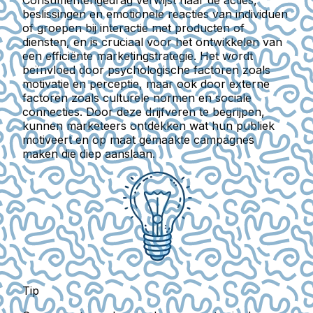
Consumentengedrag verwijst naar de acties,
beslissingen en emotionele reacties van individuen
of groepen bij interactie met producten of
diensten, en is cruciaal voor het ontwikkelen van
een efficiënte marketingstrategie. Het wordt
beïnvloed door psychologische factoren zoals
motivatie en perceptie, maar ook door externe
factoren zoals culturele normen en sociale
connecties. Door deze drijfveren te begrijpen,
kunnen marketeers ontdekken wat hun publiek
motiveert en op maat gemaakte campagnes
maken die diep aanslaan.
Tip