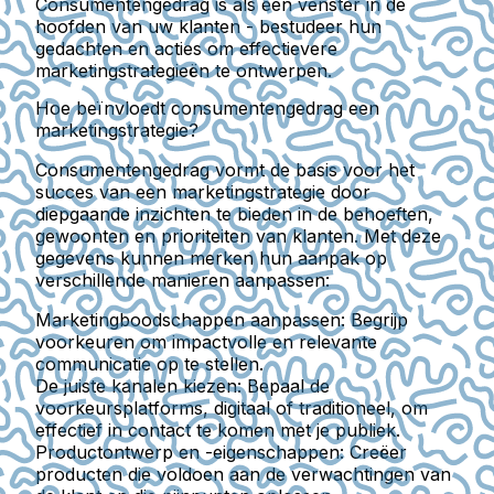
Consumentengedrag is als een venster in de
hoofden van uw klanten - bestudeer hun
gedachten en acties om effectievere
marketingstrategieën te ontwerpen.
Hoe beïnvloedt consumentengedrag een
marketingstrategie?
Consumentengedrag vormt de basis voor het
succes van een marketingstrategie door
diepgaande inzichten te bieden in de behoeften,
gewoonten en prioriteiten van klanten. Met deze
gegevens kunnen merken hun aanpak op
verschillende manieren aanpassen:
Marketingboodschappen aanpassen:
Begrijp
voorkeuren om impactvolle en relevante
communicatie op te stellen.
De juiste kanalen kiezen:
Bepaal de
voorkeursplatforms, digitaal of traditioneel, om
effectief in contact te komen met je publiek.
Productontwerp en -eigenschappen:
Creëer
producten die voldoen aan de verwachtingen van