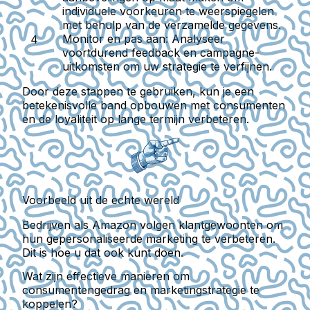
individuele voorkeuren te weerspiegelen
met behulp van de verzamelde gegevens.
Monitor en pas aan:
Analyseer
voortdurend feedback en campagne-
uitkomsten om uw strategie te verfijnen.
Door deze stappen te gebruiken, kun je een
betekenisvolle band opbouwen met consumenten
en de loyaliteit op lange termijn verbeteren.
Voorbeeld uit de echte wereld
Bedrijven als Amazon volgen klantgewoonten om
hun gepersonaliseerde marketing te verbeteren.
Dit is hoe u dat ook kunt doen.
Wat zijn effectieve manieren om
consumentengedrag en marketingstrategie te
koppelen?