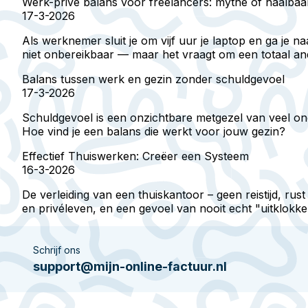
Werk-privé balans voor freelancers: mythe of haalbaa
17-3-2026
Als werknemer sluit je om vijf uur je laptop en ga je n
niet onbereikbaar — maar het vraagt om een totaal and
Balans tussen werk en gezin zonder schuldgevoel
17-3-2026
Schuldgevoel is een onzichtbare metgezel van veel ond
Hoe vind je een balans die werkt voor jouw gezin?
Effectief Thuiswerken: Creëer een Systeem
16-3-2026
De verleiding van een thuiskantoor – geen reistijd, rus
en privéleven, en een gevoel van nooit echt "uitklokke
Schrijf ons
support@mijn-online-factuur.nl