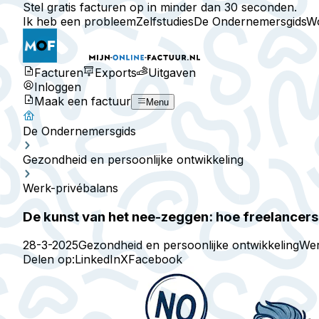
Stel gratis facturen op in minder dan 30 seconden.
Ik heb een probleem
Zelfstudies
De Ondernemersgids
W
Facturen
Exports
Uitgaven
Inloggen
Maak een factuur
Menu
De Ondernemersgids
Gezondheid en persoonlijke ontwikkeling
Werk-privébalans
De kunst van het nee-zeggen: hoe freelancers 
28-3-2025
Gezondheid en persoonlijke ontwikkeling
Wer
Delen op:
LinkedIn
X
Facebook