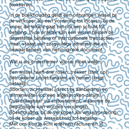
blokkeren.
In de boekhouding geldt een ontvangen wissel bij
de verkoper als een vordering tot incasso; bij de
koper die tekent gaat het om een schuld tot
betaling. In de praktijk kan een wissel helpen bij
uitgestelde betaling of internationale transacties,
maar vraagt wel zorgvuldige administratie en
bewaarbeheer van het originele document.
Wat u als ondernemer vooral moet weten:
Een wissel heeft drie rollen: trekker (stelt op),
betrokkene (moet betalen) en nemer (krijgt
betaald).
Soorten: zichtwissel (direct bij aanbieding) en
termijnwissel (op een afgesproken datum).
Overdraagbaar via endossement, waarmee de
begunstigde kan worden vervangen.
Boekhouding: bij de verkoper als wisselvordering,
bij de koper als wisselschuld tot betaling.
Met ons kun je echt iedereen factureren.