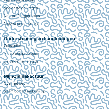
Prijzen en tarieven
Veelgestelde vragen
Non-profitorganisaties
Nieuwe ondernemers
Ondersteuning en handleidingen
Zelfstudies
Ik heb een probleem
De Ondernemersgids
MijnOnlineFactuur
Over het bedrijf
Neem contact met ons op