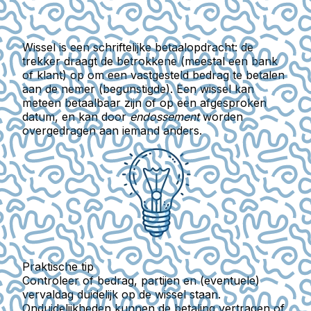
Wissel
is een schriftelijke betaalopdracht: de
trekker draagt de betrokkene (meestal een bank
of klant) op om een vastgesteld bedrag te betalen
aan de nemer (begunstigde). Een wissel kan
meteen betaalbaar zijn of op een afgesproken
datum, en kan door
endossement
worden
overgedragen aan iemand anders.
Praktische tip
Controleer of bedrag, partijen en (eventuele)
vervaldag duidelijk op de wissel staan.
Onduidelijkheden kunnen de betaling vertragen of