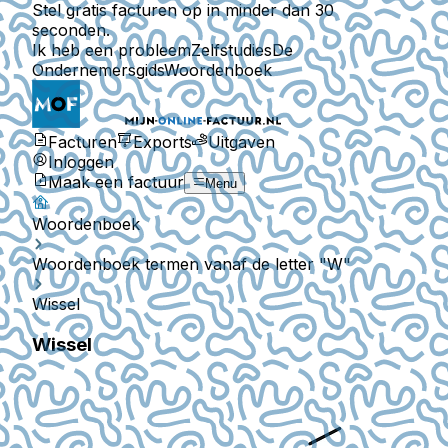
Stel gratis facturen op in minder dan 30
seconden.
Ik heb een probleem
Zelfstudies
De
Ondernemersgids
Woordenboek
Facturen
Exports
Uitgaven
Inloggen
Maak een factuur
Menu
Woordenboek
Woordenboek termen vanaf de letter "W"
Wissel
Wissel