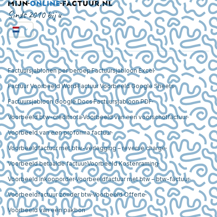
Sinds 2010 bij u
Factuursjablonen per beroep
Factuursjabloon Excel
Factuur Voorbeeld Word
Factuur Voorbeeld Google Sheets
Factuursjabloon Google Docs
Factuursjabloon PDF
Voorbeeld btw-creditnota
Voorbeeld van een voorschotfactuur
Voorbeeld van een proforma factuur
Voorbeeldfactuur met btw-verlegging – reverse charge
Voorbeeld betaalde factuur
Voorbeeld Kostenraming
Voorbeeld Inkooporder
Voorbeeldfactuur met btw – btw-factuur
Voorbeeldfactuur zonder btw
Voorbeeld Offerte
Voorbeeld van een pakbon