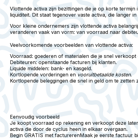
Vlottende activa
zijn bezittingen die je op korte termij
liquiditeit. Dit staat tegenover vaste activa, die langer in 
Voor kleine ondernemers zijn vlottende activa belang
veranderen vaak van vorm: van voorraad naar debiteur 
Veelvoorkomende voorbeelden van vlottende activa:
Voorraad
: goederen of materialen die je snel verkoopt 
Debiteuren
: openstaande facturen bij klanten.
Liquide middelen
: bank- en kasgeld.
Kortlopende vorderingen
en
vooruitbetaalde kosten
.
Kortlopende beleggingen
die snel in geld om te zetten z
Eenvoudig voorbeeld
Je koopt voorraad op rekening en verkoopt deze later; t
activa die door de cyclus heen in elkaar overgaan.
Begin GRATIS met factureren
Maak je eerste factuur 