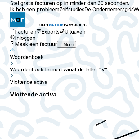
Stel gratis facturen op in minder dan 30 seconden.
Ik heb een probleem
Zelfstudies
De Ondernemersgids
W
Facturen
Exports
Uitgaven
Inloggen
Maak een factuur
Menu
Woordenboek
Woordenboek termen vanaf de letter "V"
Vlottende activa
Vlottende activa