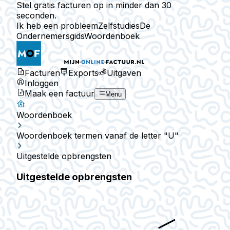
Stel gratis facturen op in minder dan 30
seconden.
Ik heb een probleem
Zelfstudies
De
Ondernemersgids
Woordenboek
Facturen
Exports
Uitgaven
Inloggen
Maak een factuur
Menu
Woordenboek
Woordenboek termen vanaf de letter "U"
Uitgestelde opbrengsten
Uitgestelde opbrengsten