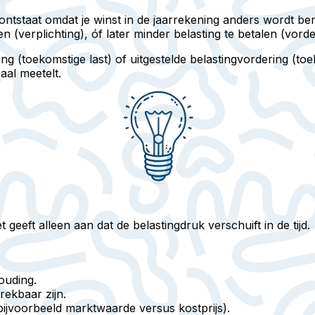
ntstaat omdat je winst in de jaarrekening anders wordt bere
en (verplichting), óf later minder belasting te betalen (vorde
ing
(toekomstige last) of
uitgestelde belastingvordering
(toek
aal meetelt.
 geeft alleen aan dat de belastingdruk verschuift in de tijd.
ouding.
rekbaar zijn.
bijvoorbeeld marktwaarde versus kostprijs).