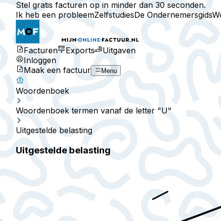
Stel gratis facturen op in minder dan 30 seconden.
Ik heb een probleem
Zelfstudies
De Ondernemersgids
W
Facturen
Exports
Uitgaven
Inloggen
Maak een factuur
Menu
Woordenboek
Woordenboek termen vanaf de letter "U"
Uitgestelde belasting
Uitgestelde belasting