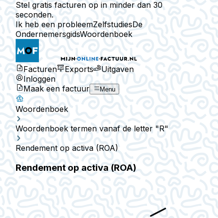
Stel gratis facturen op in minder dan 30
seconden.
Ik heb een probleem
Zelfstudies
De
Ondernemersgids
Woordenboek
Facturen
Exports
Uitgaven
Inloggen
Maak een factuur
Menu
Woordenboek
Woordenboek termen vanaf de letter "R"
Rendement op activa (ROA)
Rendement op activa (ROA)