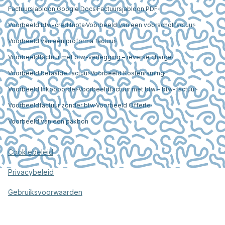
Factuursjabloon Google Docs
Factuursjabloon PDF
Voorbeeld btw-creditnota
Voorbeeld van een voorschotfactuur
Voorbeeld van een proforma factuur
Voorbeeldfactuur met btw-verlegging – reverse charge
Voorbeeld betaalde factuur
Voorbeeld Kostenraming
Voorbeeld Inkooporder
Voorbeeldfactuur met btw – btw-factuur
Voorbeeldfactuur zonder btw
Voorbeeld Offerte
Voorbeeld van een pakbon
Cookiebeleid
Privacybeleid
Gebruiksvoorwaarden