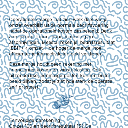
Operationele marge
laat zien welk deel van je
omzet overblijft uit de normale bedrijfsvoering
nadat de operationele kosten zijn betaald. Denk
aan inkoop, lonen, huur, marketing en
afschrijvingen. Meestal reken je:
bedrijfsresultaat
(EBIT) ÷ omzet
. Hoe hoger de marge, hoe
efficiënter je kernactiviteiten geld verdienen.
Deze marge houdt geen rekening met
financieringskosten en winstbelasting. Ook
uitzonderlijke, eenmalige posten kunnen buiten
beeld blijven, zodat je ziet hoe sterk de operatie
zelf presteert.
Eenvoudige berekening
Omzet 100 en bedrijfsresultaat 15? De