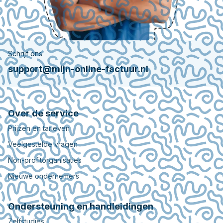
Schrijf ons
support@mijn-online-factuur.nl
Over de service
Prijzen en tarieven
Veelgestelde vragen
Non-profitorganisaties
Nieuwe ondernemers
Ondersteuning en handleidingen
Zelfstudies