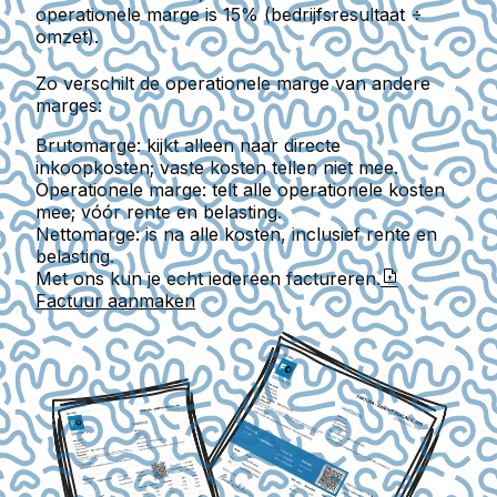
operationele marge is 15% (bedrijfsresultaat ÷
omzet).
Zo verschilt de operationele marge van andere
marges:
Brutomarge
: kijkt alleen naar directe
inkoopkosten; vaste kosten tellen niet mee.
Operationele marge
: telt alle operationele kosten
mee; vóór rente en belasting.
Nettomarge
: is na alle kosten, inclusief rente en
belasting.
Met ons kun je echt iedereen factureren.
Factuur aanmaken