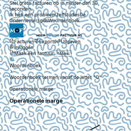
Stel gratis facturen op in minder dan 30
seconden.
Ik heb een probleem
Zelfstudies
De
Ondernemersgids
Woordenboek
Facturen
Exports
Uitgaven
Inloggen
Maak een factuur
Menu
Woordenboek
Woordenboek termen vanaf de letter "O"
Operationele marge
Operationele marge