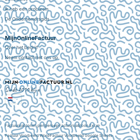
Ik heb een probleem
De Ondernemersgids
MijnOnlineFactuur
Over het bedrijf
Neem contact met ons op
Sinds 2010 bij u
Factuursjablonen per beroep
Factuursjabloon Excel
Factuur Voorbeeld Word
Factuur Voorbeeld Google Sheets