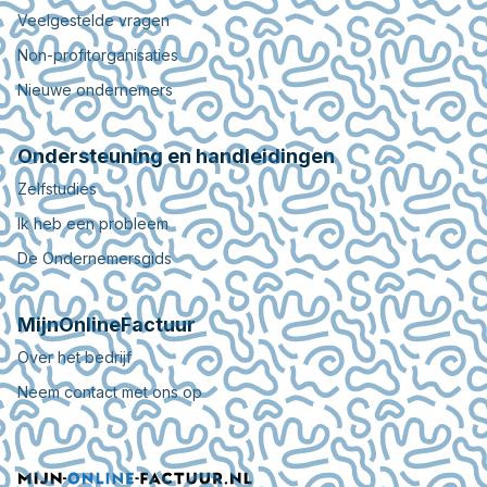
Veelgestelde vragen
Non-profitorganisaties
Nieuwe ondernemers
Ondersteuning en handleidingen
Zelfstudies
Ik heb een probleem
De Ondernemersgids
MijnOnlineFactuur
Over het bedrijf
Neem contact met ons op