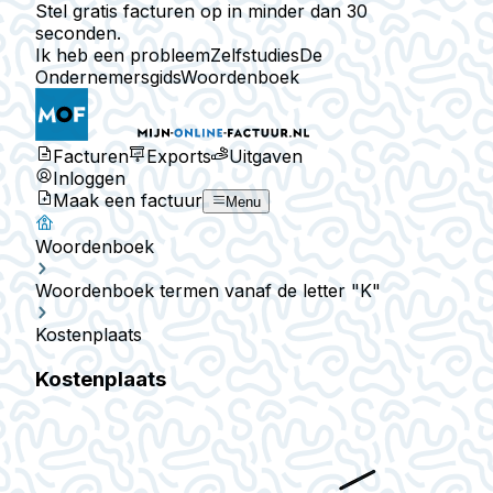
Stel gratis facturen op in minder dan 30
seconden.
Ik heb een probleem
Zelfstudies
De
Ondernemersgids
Woordenboek
Facturen
Exports
Uitgaven
Inloggen
Maak een factuur
Menu
Woordenboek
Woordenboek termen vanaf de letter "K"
Kostenplaats
Kostenplaats