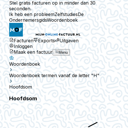
Stel gratis facturen op in minder dan 30
seconden.
Ik heb een probleem
Zelfstudies
De
Ondernemersgids
Woordenboek
Facturen
Exports
Uitgaven
Inloggen
Maak een factuur
Menu
Woordenboek
Woordenboek termen vanaf de letter "H"
Hoofdsom
Hoofdsom