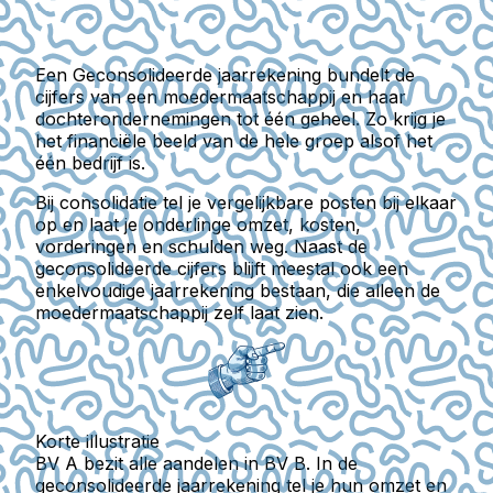
Een
Geconsolideerde jaarrekening
bundelt de
cijfers van een moedermaatschappij en haar
dochterondernemingen tot één geheel. Zo krijg je
het financiële beeld van de hele groep alsof het
één bedrijf is.
Bij consolidatie tel je vergelijkbare posten bij elkaar
op en laat je onderlinge omzet, kosten,
vorderingen en schulden weg. Naast de
geconsolideerde cijfers blijft meestal ook een
enkelvoudige jaarrekening
bestaan, die alleen de
moedermaatschappij zelf laat zien.
Korte illustratie
BV A bezit alle aandelen in BV B. In de
geconsolideerde jaarrekening tel je hun omzet en