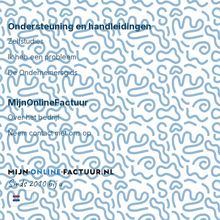
Ondersteuning en handleidingen
Zelfstudies
Ik heb een probleem
De Ondernemersgids
MijnOnlineFactuur
Over het bedrijf
Neem contact met ons op
Sinds 2010 bij u