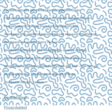
Factuursjablonen per beroep
Factuursjabloon Excel
Factuur Voorbeeld Word
Factuur Voorbeeld Google Sheets
Factuursjabloon Google Docs
Factuursjabloon PDF
Voorbeeld btw-creditnota
Voorbeeld van een voorschotfactuur
Voorbeeld van een proforma factuur
Voorbeeldfactuur met btw-verlegging – reverse charge
Voorbeeld betaalde factuur
Voorbeeld Kostenraming
Voorbeeld Inkooporder
Voorbeeldfactuur met btw – btw-factuur
Voorbeeldfactuur zonder btw
Voorbeeld Offerte
Voorbeeld van een pakbon
Cookiebeleid
Privacybeleid