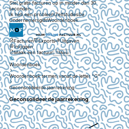
Stel gratis facturen op in minder dan 30
seconden.
Ik heb een probleem
Zelfstudies
De
Ondernemersgids
Woordenboek
Facturen
Exports
Uitgaven
Inloggen
Maak een factuur
Menu
Woordenboek
Woordenboek termen vanaf de letter "G"
Geconsolideerde jaarrekening
Geconsolideerde jaarrekening