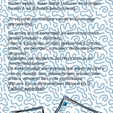
kosten samen, maar laat je facturen en leningen
tussen A en B buiten beschouwing.
Zo verschilt consolidatie van de enkelvoudige
jaarrekening:
De groep wordt behandeld als één economisch
geheel (moeder + dochters).
Interne transacties worden geëlimineerd (omzet,
kosten, vorderingen, schulden, dividenden binnen
de groep).
Belangen van derden in dochters toon je als
minderheidsbelang
.
De enkelvoudige jaarrekening laat alleen de cijfers
van de moeder zien; deelnemingen worden daar
anders verwerkt dan in de consolidatie.
Met ons kun je echt iedereen factureren.
Factuur aanmaken