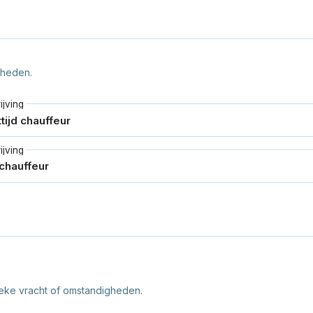
mheden.
jving
jving
ieke vracht of omstandigheden.