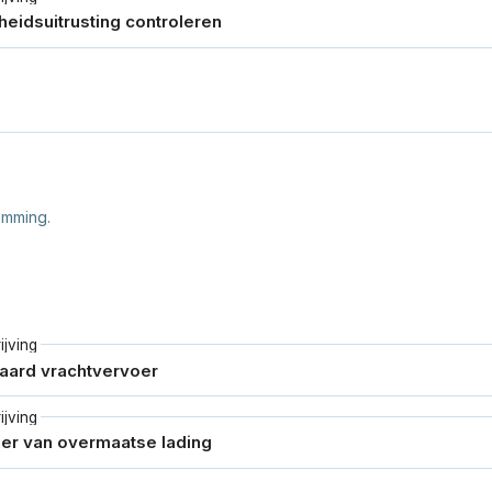
emming.
jving
jving