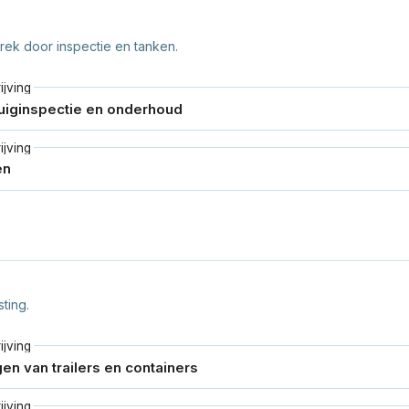
rek door inspectie en tanken.
jving
jving
ting.
jving
jving