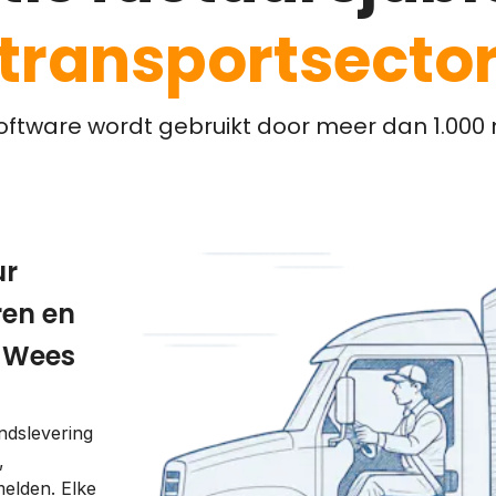
transportsecto
ftware wordt gebruikt door meer dan 1.000 m
ur
ren en
. Wees
andslevering
,
elden. Elke