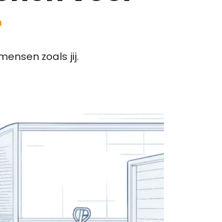
r
ensen zoals jij.