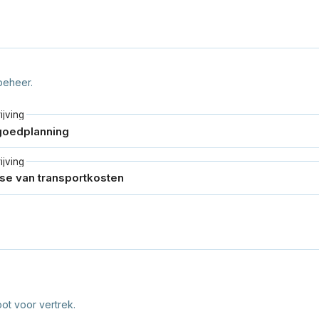
beheer.
jving
jving
t voor vertrek.