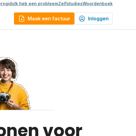
rsgids
Ik heb een probleem
Zelfstudies
Woordenboek
Maak een factuur
Inloggen
lonen voor