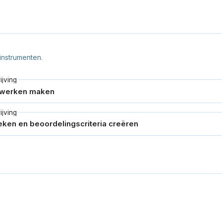
instrumenten.
jving
jving