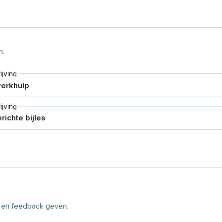
n.
jving
jving
n en feedback geven.