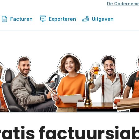
De Onderneme
Facturen
Exporteren
Uitgaven
ratis factuursja