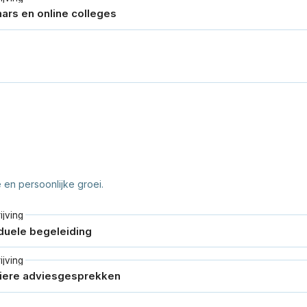
en persoonlijke groei.
jving
jving