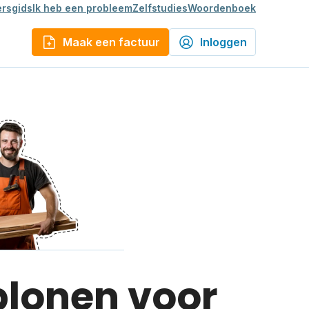
rsgids
Ik heb een probleem
Zelfstudies
Woordenboek
Maak een factuur
Inloggen
blonen voor