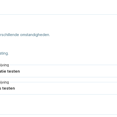
rschillende omstandigheden.
ting.
jving
jving