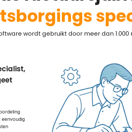
itsborgings spec
ftware wordt gebruikt door meer dan 1.000 m
cialist,
geet
oordeling
nt eenvoudig
sten