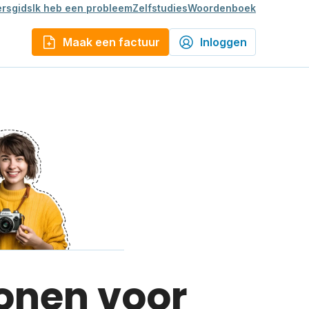
rsgids
Ik heb een probleem
Zelfstudies
Woordenboek
Maak een factuur
Inloggen
lonen voor