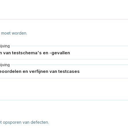
st moet worden.
jving
jving
et opsporen van defecten.