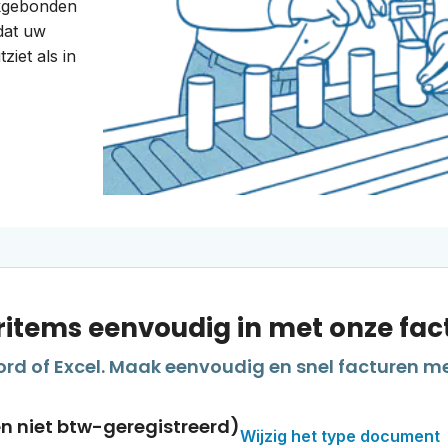
rkgebonden
dat uw
ziet als in
ritems eenvoudig in met onze fa
d of Excel. Maak eenvoudig en snel facturen me
en niet btw-geregistreerd)
Wijzig het type document