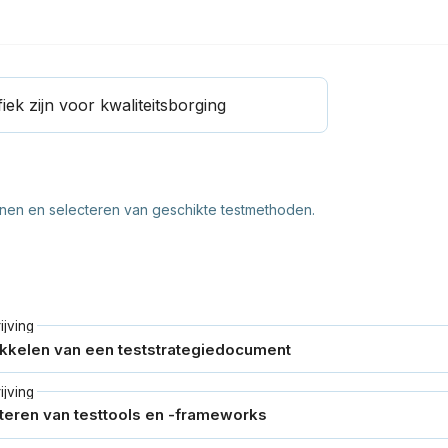
iek zijn voor kwaliteitsborging
lannen en selecteren van geschikte testmethoden.
jving
jving