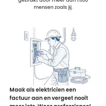
mensen zoals jij.
Maak als elektricien een
factuur aan en vergeet nooit