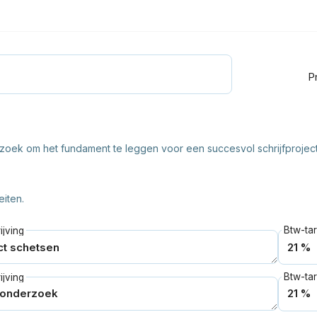
Pr
erzoek om het fundament te leggen voor een succesvol schrijfproject
eiten.
Btw-tar
jving
Btw-tar
jving