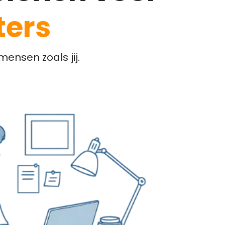
ters
ensen zoals jij.