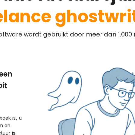
elance ghostwri
ftware wordt gebruikt door meer dan 1.000 m
 een
it
boek is, u
en en
tuur is