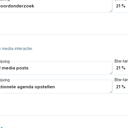
media interactie.
Btw-tar
jving
Btw-tar
jving