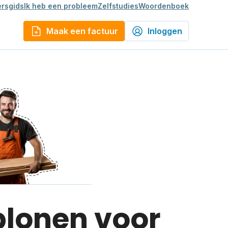
rsgids
Ik heb een probleem
Zelfstudies
Woordenboek
Maak een factuur
Inloggen
blonen voor