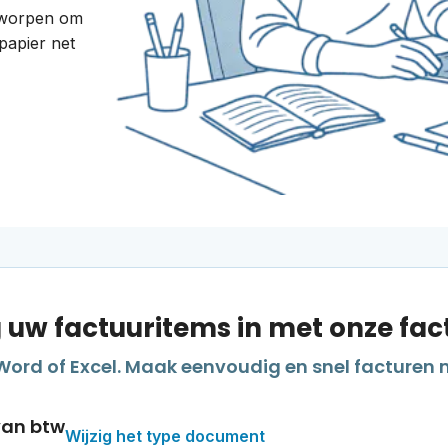
ntworpen om
papier net
 uw factuuritems in met onze fa
Word of Excel. Maak eenvoudig en snel facturen 
van btw
Wijzig het type document