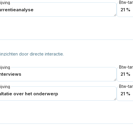
Btw-tar
jving
nzichten door directe interactie.
Btw-tar
jving
Btw-tar
jving