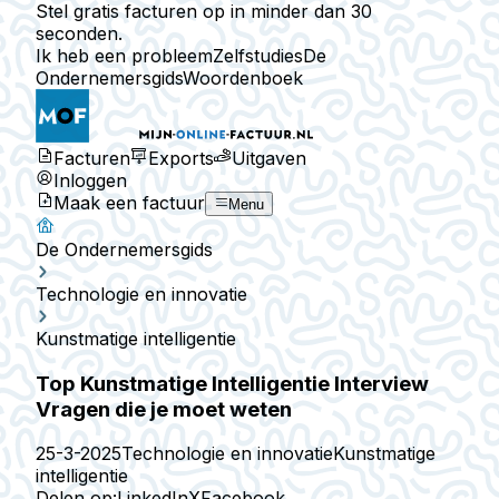
Stel gratis facturen op in minder dan 30
seconden.
Ik heb een probleem
Zelfstudies
De
Ondernemersgids
Woordenboek
Facturen
Exports
Uitgaven
Inloggen
Maak een factuur
Menu
De Ondernemersgids
Technologie en innovatie
Kunstmatige intelligentie
Top Kunstmatige Intelligentie Interview
Vragen die je moet weten
25-3-2025
Technologie en innovatie
Kunstmatige
intelligentie
Delen op:
LinkedIn
X
Facebook