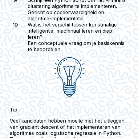
Schrijf een Python script om het K-means
clustering algoritme te implementeren.
Gericht op codeervaardigheid en
algoritme-implementatie.
Wat is het verschil tussen kunstmatige
intelligentie, machinaal leren en diep
leren?
Een conceptuele vraag om je basiskennis
te beoordelen.
Tip
Veel kandidaten hebben moeite met het uitleggen
van
gradient descent
of het implementeren van
algoritmes zoals
logistische regressie
in Python.