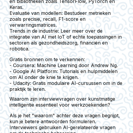
en bibliotheken zoals TensorFlow, PyTorch en
Keras.
Evaluatie van modellen:
Bestudeer metrieken
zoals precisie, recall, F1-score en
verwarringsmatrices.
Trends in de industrie:
Leer meer over de
integratie van AI met IoT of echte toepassingen in
sectoren als gezondheidszorg, financiën en
robotica.
Gratis bronnen om te verkennen:
-
Coursera:
Machine Learning door Andrew Ng.
-
Google AI Platform:
Tutorials en hulpmiddelen
om AI onder de knie te krijgen.
-
Udacity:
Gratis modulaire AI-cursussen om in de
praktijk te leren.
Waarom zijn interviewvragen over kunstmatige
intelligentie essentieel voor werkzoekenden?
Als je het "waarom" achter deze vragen begrijpt,
kun je betere antwoorden formuleren.
Interviewers gebruiken AI-gerelateerde vragen