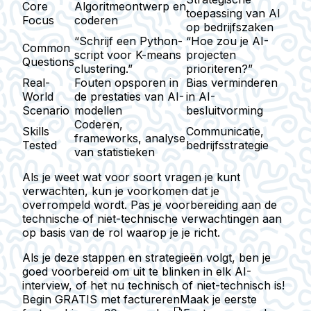
Core
Algoritmeontwerp en
toepassing van AI
Focus
coderen
op bedrijfszaken
“Schrijf een Python-
“Hoe zou je AI-
Common
script voor K-means
projecten
Questions
clustering.”
prioriteren?”
Real-
Fouten opsporen in
Bias verminderen
World
de prestaties van AI-
in AI-
Scenario
modellen
besluitvorming
Coderen,
Skills
Communicatie,
frameworks, analyse
Tested
bedrijfsstrategie
van statistieken
Als je weet wat voor soort vragen je kunt
verwachten, kun je voorkomen dat je
overrompeld wordt. Pas je voorbereiding aan de
technische of niet-technische verwachtingen aan
op basis van de rol waarop je je richt.
Als je deze stappen en strategieën volgt, ben je
goed voorbereid om uit te blinken in elk AI-
interview, of het nu technisch of niet-technisch is!
Begin GRATIS met factureren
Maak je eerste