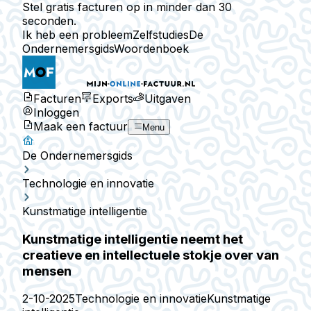
Stel gratis facturen op in minder dan 30
seconden.
Ik heb een probleem
Zelfstudies
De
Ondernemersgids
Woordenboek
Facturen
Exports
Uitgaven
Inloggen
Maak een factuur
Menu
De Ondernemersgids
Technologie en innovatie
Kunstmatige intelligentie
Kunstmatige intelligentie neemt het
creatieve en intellectuele stokje over van
mensen
2-10-2025
Technologie en innovatie
Kunstmatige