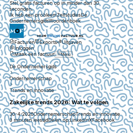
Stel gratis facturen op in minder dan 30
seconden.
Ik heb een probleem
Zelfstudies
De
Ondernemersgids
Woordenboek
Facturen
Exports
Uitgaven
Inloggen
Maak een factuur
Menu
De Ondernemersgids
Ondernemerschap
Trends en innovatie
Zakelijke trends 2026: Wat te volgen
30-4-2026
Ondernemerschap
Trends en innovatie
3 minuten leestijd
Delen op:
LinkedIn
X
Facebook