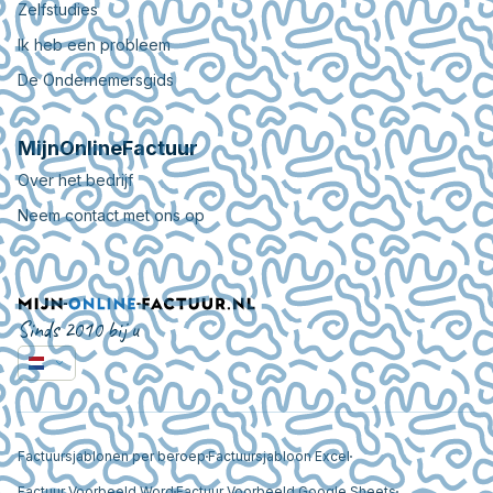
Zelfstudies
Ik heb een probleem
De Ondernemersgids
MijnOnlineFactuur
Over het bedrijf
Neem contact met ons op
Sinds 2010 bij u
Factuursjablonen per beroep
Factuursjabloon Excel
Factuur Voorbeeld Word
Factuur Voorbeeld Google Sheets