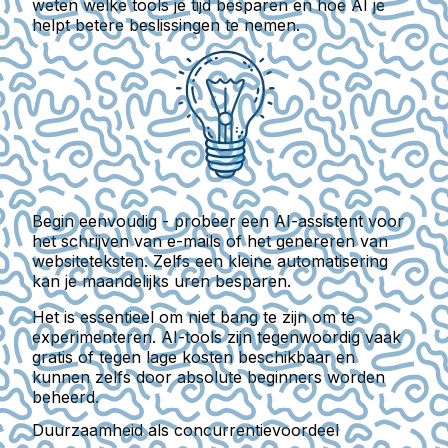
weten welke tools je tijd besparen en hoe AI je
helpt betere beslissingen te nemen.
Begin eenvoudig - probeer een AI-assistent voor
het schrijven van e-mails of het genereren van
websiteteksten.
Zelfs een kleine automatisering
kan je maandelijks uren besparen.
Het is essentieel om niet bang te zijn om te
experimenteren. AI-tools zijn tegenwoordig vaak
gratis of tegen lage kosten beschikbaar
en
kunnen zelfs door absolute beginners worden
beheerd.
Duurzaamheid als concurrentievoordeel