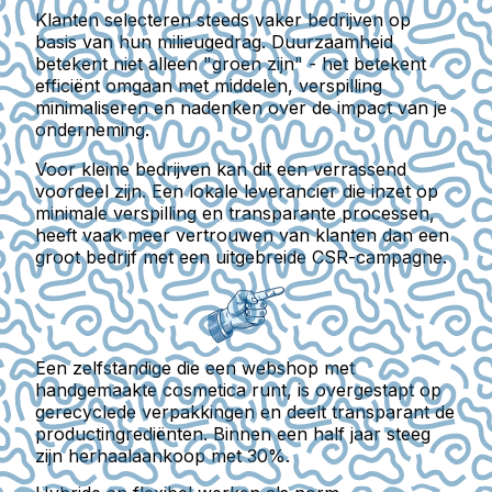
Klanten selecteren steeds vaker bedrijven op
basis van hun milieugedrag.
Duurzaamheid
betekent niet alleen "groen zijn" - het betekent
efficiënt omgaan met middelen, verspilling
minimaliseren en nadenken over de impact van je
onderneming.
Voor kleine bedrijven kan dit een verrassend
voordeel zijn.
Een lokale leverancier die inzet op
minimale verspilling en transparante processen,
heeft vaak meer vertrouwen van klanten dan een
groot bedrijf met een uitgebreide CSR-campagne.
Een zelfstandige die een webshop met
handgemaakte cosmetica runt, is overgestapt op
gerecyclede verpakkingen en deelt transparant de
productingrediënten. Binnen een half jaar steeg
zijn herhaalaankoop met 30%.