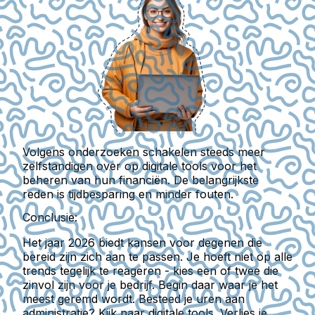
Volgens onderzoeken schakelen steeds meer
zelfstandigen over op digitale tools voor het
beheren van hun financiën.
De belangrijkste
reden is tijdbesparing en minder fouten.
Conclusie:
Het jaar 2026 biedt kansen voor degenen die
bereid zijn zich aan te passen. Je hoeft niet op alle
trends tegelijk te reageren - kies een of twee die
zinvol zijn voor je bedrijf. Begin daar waar je het
meest geremd wordt. Besteed je uren aan
administratie? Kijk naar digitale tools. Verlies je