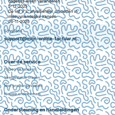
dagelijks leven veranderen
5-12-2025
De vijf V's: afvalbeheer omzetten in
milieuvriendelijke kansen
26-11-2025
Schrijf ons
support@mijn-online-factuur.nl
Over de service
Prijzen en tarieven
Veelgestelde vragen
Non-profitorganisaties
Nieuwe ondernemers
Ondersteuning en handleidingen