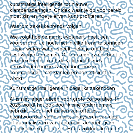
kunstmatige intelligentie tot nieuwe
klantbenaderingen. Ontdek waar je op voorbereid
moet zijn en hoe je ervan kunt profiteren.
Waarom zakelijke trends volgen
Wie volgt hoe de markt evolueert, heeft een
voorsprong. Je hoeft niet in elke trend te springen
- maar weten wat er speelt, helpt je om betere
beslissingen te nemen. Of je nu een zzp'er bent of
een klein bedrijf runt, de volgende trends
beïnvloeden hoe je zaken doet, hoe je
communiceert met klanten en hoe efficiënt je
werkt.
Kunstmatige intelligentie in dagelijks zakendoen
AI is niet langer alleen voor grote corporaties. In
2026 wordt het ook door kleine ondernemers
gebruikt - voor het maken van offertes,
beantwoorden van e-mails, analyseren van data
of automatiseren van facturatie.
Je hoeft geen
technische expert te zijn. Het is voldoende om te