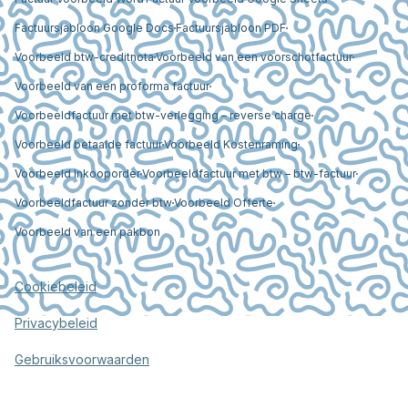
Factuursjabloon Google Docs
Factuursjabloon PDF
Voorbeeld btw-creditnota
Voorbeeld van een voorschotfactuur
Voorbeeld van een proforma factuur
Voorbeeldfactuur met btw-verlegging – reverse charge
Voorbeeld betaalde factuur
Voorbeeld Kostenraming
Voorbeeld Inkooporder
Voorbeeldfactuur met btw – btw-factuur
Voorbeeldfactuur zonder btw
Voorbeeld Offerte
Voorbeeld van een pakbon
Cookiebeleid
Privacybeleid
Gebruiksvoorwaarden