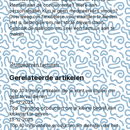
klanten aan de concurrentie? Werk aan
personalisatie. Kun je geen medewerkers vinden?
Overweeg om flexibelere voorwaarden te bieden.
Het is belangrijk om niet stil te blijven staan.
Gebruik de sjabloon om snel een factuur aan te
maken
Uitgegeven facturen
Gerelateerde artikelen
Top 10 trendy artikelen die je kunt verkopen om
geld te verdienen
15-12-2025
Top Trending-producten om je kleine bedrijf een
kickstart te geven
13-12-2025
Top 10 innovatieve producten en diensten die het