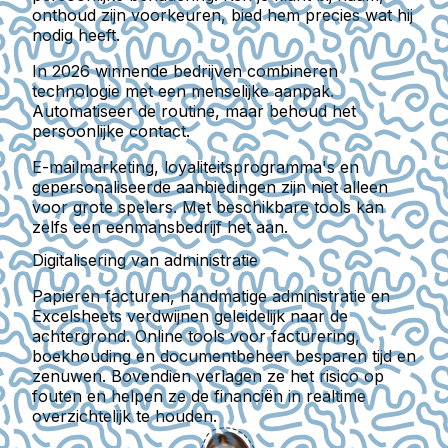
onthoud zijn voorkeuren, bied hem precies wat hij
nodig heeft.
In 2026
winnende bedrijven combineren
technologie met een menselijke aanpak.
Automatiseer de routine, maar behoud het
persoonlijke contact.
E-mailmarketing, loyaliteitsprogramma's en
gepersonaliseerde aanbiedingen zijn niet alleen
voor grote spelers.
Met beschikbare tools kan
zelfs een eenmansbedrijf het aan.
Digitalisering van administratie
Papieren facturen, handmatige administratie en
Excelsheets verdwijnen geleidelijk naar de
achtergrond.
Online tools voor facturering,
boekhouding en documentbeheer besparen tijd en
zenuwen. Bovendien verlagen ze het risico op
fouten en helpen ze de financiën in realtime
overzichtelijk te houden.