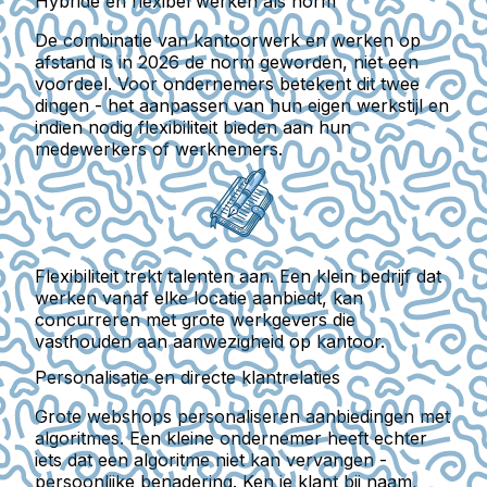
Hybride en flexibel werken als norm
De combinatie van kantoorwerk en werken op
afstand is in 2026 de norm geworden, niet een
voordeel. Voor ondernemers betekent dit twee
dingen
- het aanpassen van hun eigen werkstijl en
indien nodig flexibiliteit bieden aan hun
medewerkers of werknemers.
Flexibiliteit trekt talenten aan. Een klein bedrijf dat
werken vanaf elke locatie aanbiedt
, kan
concurreren met grote werkgevers die
vasthouden aan aanwezigheid op kantoor.
Personalisatie en directe klantrelaties
Grote webshops personaliseren aanbiedingen met
algoritmes. Een kleine ondernemer heeft echter
iets dat een algoritme niet kan vervangen
-
persoonlijke benadering.
Ken je klant bij naam,