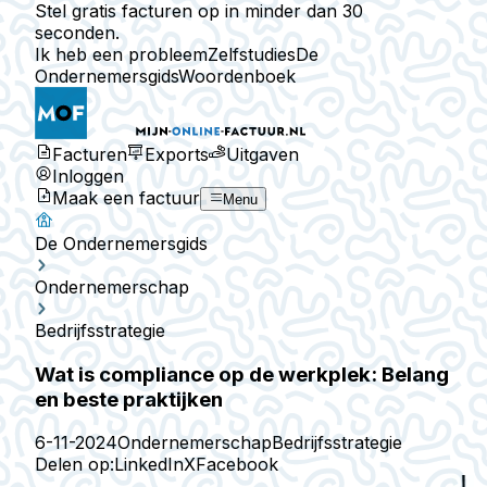
Stel gratis facturen op in minder dan 30
seconden.
Ik heb een probleem
Zelfstudies
De
Ondernemersgids
Woordenboek
Facturen
Exports
Uitgaven
Inloggen
Maak een factuur
Menu
De Ondernemersgids
Ondernemerschap
Bedrijfsstrategie
Wat is compliance op de werkplek: Belang
en beste praktijken
6-11-2024
Ondernemerschap
Bedrijfsstrategie
Delen op:
LinkedIn
X
Facebook