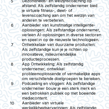
Gezondheids- en welzijnscoaching op
afstand:
Als zelfstandig ondernemer bied
je virtuele fitness-, dieet- of
levenscoaching aan om het welzijn van
anderen te verbeteren.
Aanbieder van kunstmatige intelligentie-
oplossingen:
Als zelfstandige ondernemer,
verleen AI-oplossingen in diverse sectoren
en speel in op de nieuwste technologieën.
Ontwikkelaar van duurzame producten:
Als zelfstandige kun je je richten op
innovatieve, milieuvriendelijke
productieprocessen.
App Ontwikkeling:
Als zelfstandig
ondernemer, ontwikkel
probleemoplossende of vermakelijke apps
om verschillende doelgroepen te bereiken.
Podcasting en vloggen:
Als zelfstandige
ondernemer bouw je een sterk merk en
een betrokken publiek op met boeiende
mediacontent.
Aanbieder van virtuele
werkelijkheidservaringen:
Als zelfstandig