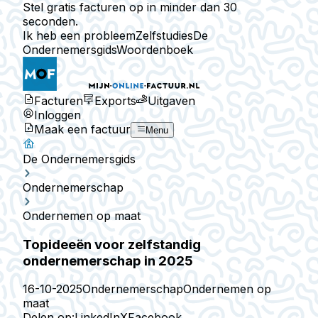
Stel gratis facturen op in minder dan 30
seconden.
Ik heb een probleem
Zelfstudies
De
Ondernemersgids
Woordenboek
Facturen
Exports
Uitgaven
Inloggen
Maak een factuur
Menu
De Ondernemersgids
Ondernemerschap
Ondernemen op maat
Topideeën voor zelfstandig
ondernemerschap in 2025
16-10-2025
Ondernemerschap
Ondernemen op
maat
Delen op:
LinkedIn
X
Facebook