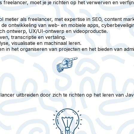
ls freelancer, moet je je richten op het verwerven en ver
l metier als freelancer, met expertise in SEO, content ma
de ontwikkeling van web- en mobiele apps, cyberbeveiligi
sch ontwerp, UX/UI-ontwerp en videoproductie.
en, transcriptie en vertaling.
se, visualisatie en machinaal leren.
n in het organiseren van projecten en het bieden van admin
elancer uitbreiden door zich te richten op het leren van Ja