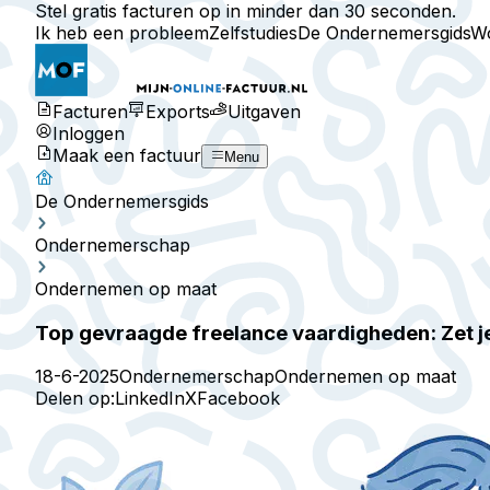
Stel gratis facturen op in minder dan 30 seconden.
Ik heb een probleem
Zelfstudies
De Ondernemersgids
W
Facturen
Exports
Uitgaven
Inloggen
Maak een factuur
Menu
De Ondernemersgids
Ondernemerschap
Ondernemen op maat
Top gevraagde freelance vaardigheden: Zet j
18-6-2025
Ondernemerschap
Ondernemen op maat
Delen op:
LinkedIn
X
Facebook