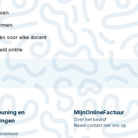
doen
kennen
eën voor elke docent
eld online
uning en
MijnOnlineFactuur
Over het bedrijf
ingen
Neem contact met ons op
 probleem