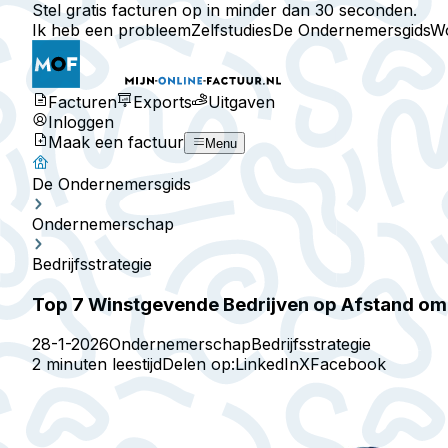
Stel gratis facturen op in minder dan 30 seconden.
Ik heb een probleem
Zelfstudies
De Ondernemersgids
W
Facturen
Exports
Uitgaven
Inloggen
Maak een factuur
Menu
De Ondernemersgids
Ondernemerschap
Bedrijfsstrategie
Top 7 Winstgevende Bedrijven op Afstand om 
28-1-2026
Ondernemerschap
Bedrijfsstrategie
2 minuten leestijd
Delen op:
LinkedIn
X
Facebook