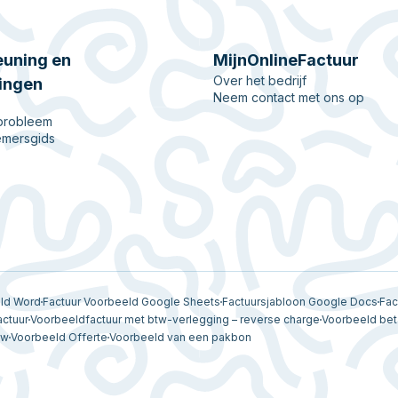
uning en
MijnOnlineFactuur
Over het bedrijf
ingen
Neem contact met ons op
 probleem
mersgids
eld Word
Factuur Voorbeeld Google Sheets
Factuursjabloon Google Docs
Fac
actuur
Voorbeeldfactuur met btw-verlegging – reverse charge
Voorbeeld bet
tw
Voorbeeld Offerte
Voorbeeld van een pakbon