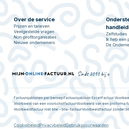
Over de service
Onderste
Prijzen en tarieven
handleid
Veelgestelde vragen
Zelfstudies
Non-profitorganisaties
Ik heb een
Nieuwe ondernemers
De Onderne
Sinds 2010 bij u
Factuursjablonen per beroep
Factuursjabloon Excel
Factuur Voorbe
Voorbeeld van een voorschotfactuur
Voorbeeld van een proforma f
Voorbeeldfactuur met btw – btw-factuur
Voorbeeldfactuur zonder b
Cookiebeleid
Privacybeleid
Gebruiksvoorwaarden