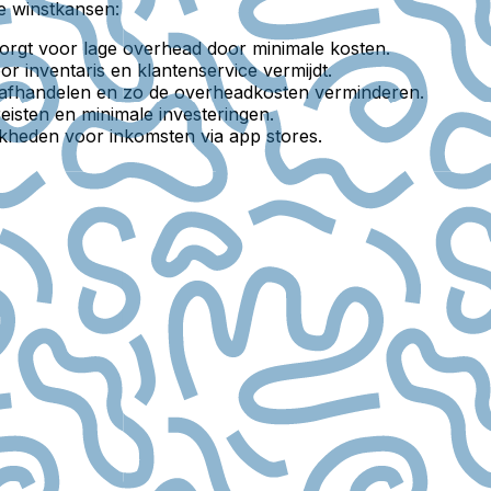
ge winstkansen:
zorgt voor lage overhead door minimale kosten.
 inventaris en klantenservice vermijdt.
ng afhandelen en zo de overheadkosten verminderen.
eisten en minimale investeringen.
kheden voor inkomsten via app stores.