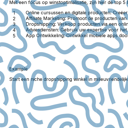
Met een focus op winstoptimalisatie, zijn hier de top
Online cursussen en digitale producten
: Creëe
Affiliate Marketing
: Promoot de producten van a
Dropshipping
: Verkoop producten via een onli
Adviesdiensten
: Gebruik uw expertise voor het
App Ontwikkeling
: Ontwikkel mobiele apps doo
Example
Start een niche dropshipping winkel in milieuvriendeli