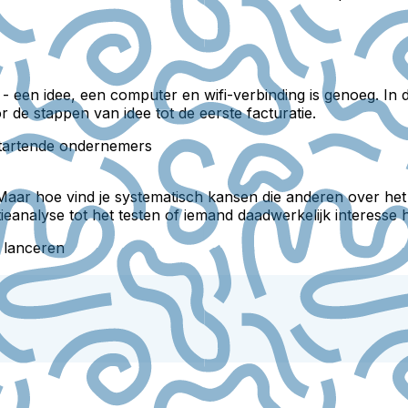
een idee, een computer en wifi-verbinding is genoeg. In de
 de stappen van idee tot de eerste facturatie.
 startende ondernemers
n'. Maar hoe vind je systematisch kansen die anderen over 
alyse tot het testen of iemand daadwerkelijk interesse hee
e lanceren