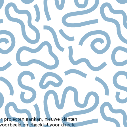
r projecten aankan, nieuwe klanten
voorbeeld en checklist voor directe