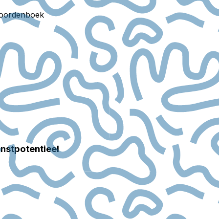
oordenboek
nstpotentieel