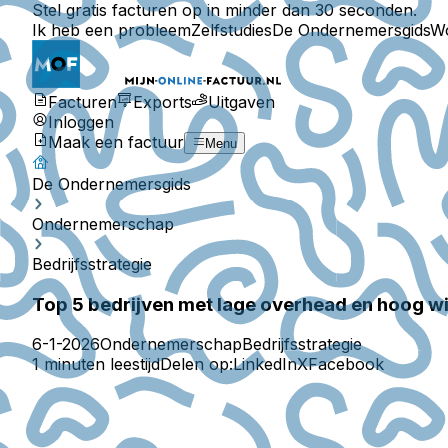
Stel gratis facturen op in minder dan 30 seconden.
Ik heb een probleem
Zelfstudies
De Ondernemersgids
W
Facturen
Exports
Uitgaven
Inloggen
Maak een factuur
Menu
De Ondernemersgids
Ondernemerschap
Bedrijfsstrategie
Top 5 bedrijven met lage overhead en hoog wi
6-1-2026
Ondernemerschap
Bedrijfsstrategie
1 minuten leestijd
Delen op:
LinkedIn
X
Facebook