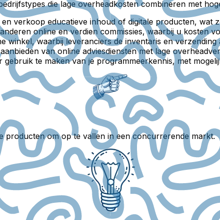
 5 bedrijfstypes die lage overheadkosten combineren met ho
r en verkoop educatieve inhoud of digitale producten, wat 
nderen online en verdien commissies, waarbij u kosten voor
ne winkel, waarbij leveranciers de inventaris en verzendi
 aanbieden van online adviesdiensten met lage overheadver
r gebruik te maken van je programmeerkennis, met mogelij
jke producten om op te vallen in een concurrerende markt.