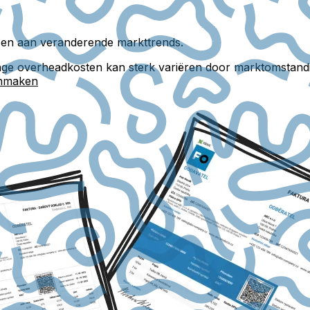
assen aan veranderende markttrends.
 lage overheadkosten kan sterk variëren door marktomstand
anmaken