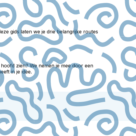
ze gids laten we je drie belangrijke routes
het hoofd zien? We nemen je mee door een
ft in je idee.