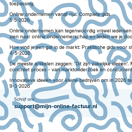
toepassing.
Online ondernemen vanaf nul: Complete gids
5-5-2026
Online ondernemen kan tegenwoordig vrijwel iedereen - 
zien naar online ondernemerschap en leiden we je door
Hoe vind je een gat in de markt: Praktische gids voor
4-5-2026
De meeste artikelen zeggen: 'Dit zijn zakelijke ideeë
concreet proces - van marktonderzoek en concurrentiean
Innovatieve ideeën voor kleine bedrijven om in 2026 t
9-3-2026
Schrijf ons
support@mijn-online-factuur.nl