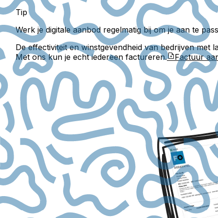
Tip
Werk je digitale aanbod regelmatig bij om je aan te p
De effectiviteit en winstgevendheid van bedrijven met
Met ons kun je echt iedereen factureren.
Factuur a