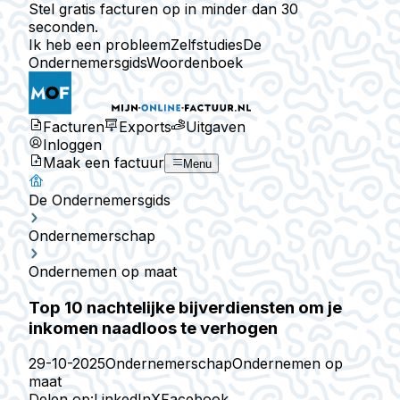
Stel gratis facturen op in minder dan 30
seconden.
Ik heb een probleem
Zelfstudies
De
Ondernemersgids
Woordenboek
Facturen
Exports
Uitgaven
Inloggen
Maak een factuur
Menu
De Ondernemersgids
Ondernemerschap
Ondernemen op maat
Top 10 nachtelijke bijverdiensten om je
inkomen naadloos te verhogen
29-10-2025
Ondernemerschap
Ondernemen op
maat
Delen op:
LinkedIn
X
Facebook