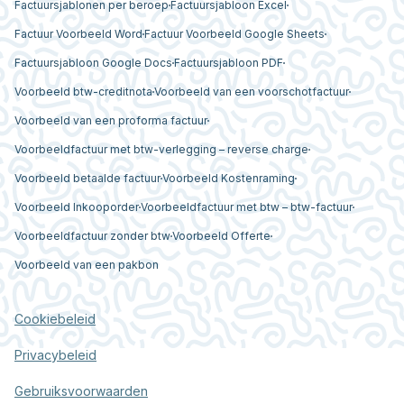
Factuursjablonen per beroep
Factuursjabloon Excel
Factuur Voorbeeld Word
Factuur Voorbeeld Google Sheets
Factuursjabloon Google Docs
Factuursjabloon PDF
Voorbeeld btw-creditnota
Voorbeeld van een voorschotfactuur
Voorbeeld van een proforma factuur
Voorbeeldfactuur met btw-verlegging – reverse charge
Voorbeeld betaalde factuur
Voorbeeld Kostenraming
Voorbeeld Inkooporder
Voorbeeldfactuur met btw – btw-factuur
Voorbeeldfactuur zonder btw
Voorbeeld Offerte
Voorbeeld van een pakbon
Cookiebeleid
Privacybeleid
Gebruiksvoorwaarden