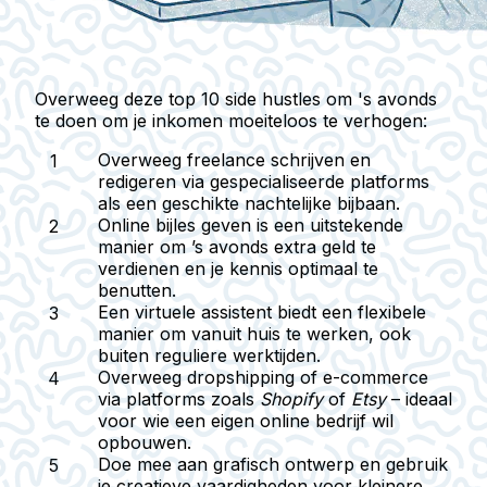
Overweeg deze top 10 side hustles om 's avonds
te doen om je inkomen moeiteloos te verhogen:
Overweeg
freelance schrijven en
redigeren
via gespecialiseerde platforms
als een geschikte
nachtelijke bijbaan
.
Online bijles geven
is een uitstekende
manier om ’s avonds extra geld te
verdienen en je kennis optimaal te
benutten.
Een
virtuele assistent
biedt een flexibele
manier om vanuit huis te werken, ook
buiten reguliere werktijden.
Overweeg
dropshipping of e-commerce
via platforms zoals
Shopify
of
Etsy
– ideaal
voor wie een eigen online bedrijf wil
opbouwen.
Doe mee aan
grafisch ontwerp
en gebruik
je creatieve vaardigheden voor kleinere