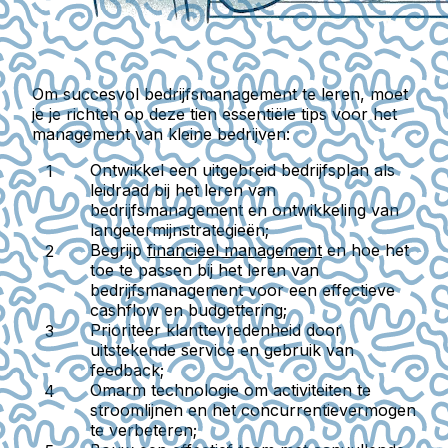
Om succesvol bedrijfsmanagement te leren, moet
je je richten op deze tien essentiële tips voor het
management van kleine bedrijven:
Ontwikkel een uitgebreid bedrijfsplan
als
leidraad bij het leren van
bedrijfsmanagement en ontwikkeling van
langetermijnstrategieën;
Begrijp
financieel management
en hoe het
toe te passen bij het leren van
bedrijfsmanagement voor een effectieve
cashflow en budgettering;
Prioriteer klanttevredenheid
door
uitstekende service en gebruik van
feedback;
Omarm technologie
om activiteiten te
stroomlijnen en het concurrentievermogen
te verbeteren;