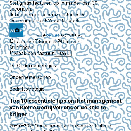
Stel gratis facturen op in minder dan 30
seconden.
Ik heb een probleem
Zelfstudies
De
Ondernemersgids
Woordenboek
Facturen
Exports
Uitgaven
Inloggen
Maak een factuur
Menu
De Ondernemersgids
Ondernemerschap
Bedrijfsstrategie
Top 10 essentiële tips om het management
van kleine bedrijven onder de knie te
krijgen
29-10-2025
Ondernemerschap
Bedrijfsstrategie