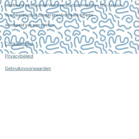
Voorbeeld Inkooporder
Voorbeeldfactuur met btw – btw-factuur
Voorbeeldfactuur zonder btw
Voorbeeld Offerte
Voorbeeld van een pakbon
Cookiebeleid
Privacybeleid
Gebruiksvoorwaarden