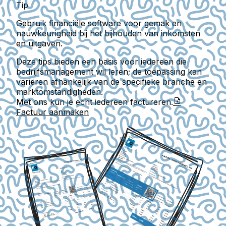
Tip
Gebruik financiële software voor gemak en
nauwkeurigheid bij het bijhouden van inkomsten
en uitgaven.
Deze tips bieden een basis voor iedereen die
bedrijfsmanagement wil leren; de toepassing kan
variëren afhankelijk van de specifieke branche en
marktomstandigheden.
Met ons kun je echt iedereen factureren.
Factuur aanmaken