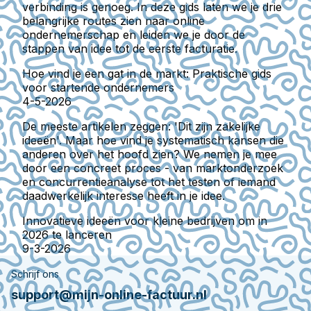
verbinding is genoeg. In deze gids laten we je drie
belangrijke routes zien naar online
ondernemerschap en leiden we je door de
stappen van idee tot de eerste facturatie.
Hoe vind je een gat in de markt: Praktische gids
voor startende ondernemers
4-5-2026
De meeste artikelen zeggen: 'Dit zijn zakelijke
ideeën'. Maar hoe vind je systematisch kansen die
anderen over het hoofd zien? We nemen je mee
door een concreet proces - van marktonderzoek
en concurrentieanalyse tot het testen of iemand
daadwerkelijk interesse heeft in je idee.
Innovatieve ideeën voor kleine bedrijven om in
2026 te lanceren
9-3-2026
Schrijf ons
support@mijn-online-factuur.nl