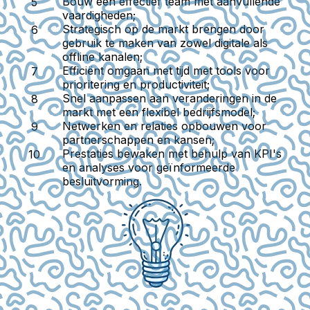
Bouw een effectief team
met aanvullende
vaardigheden;
Strategisch op de markt brengen
door
gebruik te maken van zowel digitale als
offline kanalen;
Efficiënt omgaan met tijd
met tools voor
prioritering en productiviteit;
Snel aanpassen
aan veranderingen in de
markt met een flexibel bedrijfsmodel;
Netwerken en relaties opbouwen
voor
partnerschappen en kansen;
Prestaties
bewaken met behulp van KPI's
en analyses voor geïnformeerde
besluitvorming.