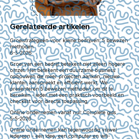
Gerelateerde artikelen
Groeistrategieën voor kleine bedrijven: 5 bewezen
methoden
6-5-2026
Groei van een bedrijf betekent niet alleen hogere
omzet. Het betekent een duurzame business
opbouwen die meer projecten aankan, nieuwe
klanten aanspreekt en efficiënt werkt. We
presenteren 5 bewezen methoden om dit te
bereiken - ieder met een praktisch voorbeeld en
checklist voor directe toepassing.
Online ondernemen vanaf nul: Complete gids
5-5-2026
Online ondernemen kan tegenwoordig vrijwel
iedereen - een idee, een computer en wifi-