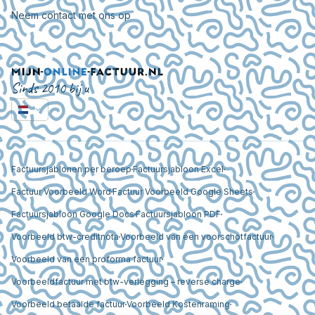
Neem contact met ons op
Sinds 2010 bij u
Factuursjablonen per beroep
Factuursjabloon Excel
Factuur Voorbeeld Word
Factuur Voorbeeld Google Sheets
Factuursjabloon Google Docs
Factuursjabloon PDF
Voorbeeld btw-creditnota
Voorbeeld van een voorschotfactuur
Voorbeeld van een proforma factuur
Voorbeeldfactuur met btw-verlegging – reverse charge
Voorbeeld betaalde factuur
Voorbeeld Kostenraming