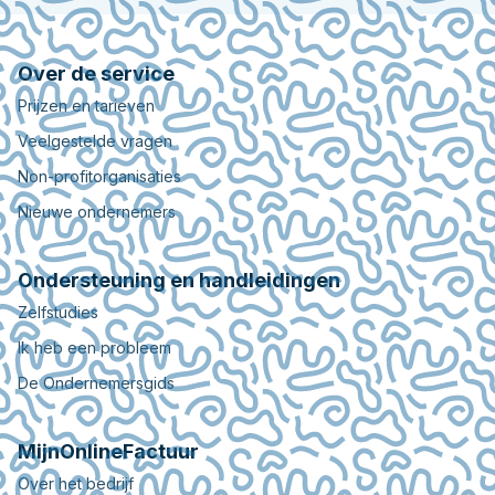
Over de service
Prijzen en tarieven
Veelgestelde vragen
Non-profitorganisaties
Nieuwe ondernemers
Ondersteuning en handleidingen
Zelfstudies
Ik heb een probleem
De Ondernemersgids
MijnOnlineFactuur
Over het bedrijf