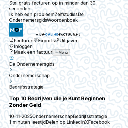
Stel gratis facturen op in minder dan 30
seconden.
Ik heb een probleem
Zelfstudies
De
Ondernemersgids
Woordenboek
Facturen
Exports
Uitgaven
Inloggen
Maak een factuur
Menu
De Ondernemersgids
Ondernemerschap
Bedrijfsstrategie
Top 10 Bedrijven die je Kunt Beginnen
Zonder Geld
10-11-2025
Ondernemerschap
Bedrijfsstrategie
1 minuten leestijd
Delen op:
LinkedIn
X
Facebook