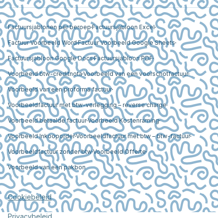
Factuursjablonen per beroep
Factuursjabloon Excel
Factuur Voorbeeld Word
Factuur Voorbeeld Google Sheets
Factuursjabloon Google Docs
Factuursjabloon PDF
Voorbeeld btw-creditnota
Voorbeeld van een voorschotfactuur
Voorbeeld van een proforma factuur
Voorbeeldfactuur met btw-verlegging – reverse charge
Voorbeeld betaalde factuur
Voorbeeld Kostenraming
Voorbeeld Inkooporder
Voorbeeldfactuur met btw – btw-factuur
Voorbeeldfactuur zonder btw
Voorbeeld Offerte
Voorbeeld van een pakbon
Cookiebeleid
Privacybeleid