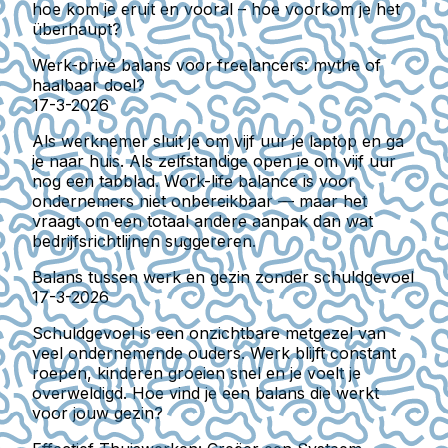
hoe kom je eruit en vooral – hoe voorkom je het
überhaupt?
Werk-privé balans voor freelancers: mythe of
haalbaar doel?
17-3-2026
Als werknemer sluit je om vijf uur je laptop en ga
je naar huis. Als zelfstandige open je om vijf uur
nog een tabblad. Work-life balance is voor
ondernemers niet onbereikbaar — maar het
vraagt om een totaal andere aanpak dan wat
bedrijfsrichtlijnen suggereren.
Balans tussen werk en gezin zonder schuldgevoel
17-3-2026
Schuldgevoel is een onzichtbare metgezel van
veel ondernemende ouders. Werk blijft constant
roepen, kinderen groeien snel en je voelt je
overweldigd. Hoe vind je een balans die werkt
voor jouw gezin?