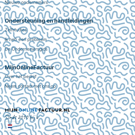
Nieuwe ondernemers
Ondersteuning en handleidingen
Zelfstudies
Ik heb een probleem
De Ondernemersgids
MijnOnlineFactuur
Over het bedrijf
Neem contact met ons op
Sinds 2010 bij u