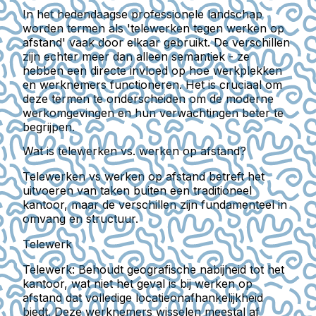
In het hedendaagse professionele landschap
worden termen als 'telewerken tegen werken op
afstand' vaak door elkaar gebruikt. De verschillen
zijn echter meer dan alleen semantiek - ze
hebben een directe invloed op hoe werkplekken
en werknemers functioneren. Het is cruciaal om
deze termen te onderscheiden om de moderne
werkomgevingen en hun verwachtingen beter te
begrijpen.
Wat is telewerken vs. werken op afstand?
Telewerken vs werken op afstand betreft het
uitvoeren van taken buiten een traditioneel
kantoor, maar de verschillen zijn fundamenteel in
omvang en structuur.
Telewerk
Telewerk:
Behoudt geografische nabijheid tot het
kantoor, wat niet het geval is bij werken op
afstand dat volledige locatieonafhankelijkheid
biedt. Deze werknemers wisselen meestal af