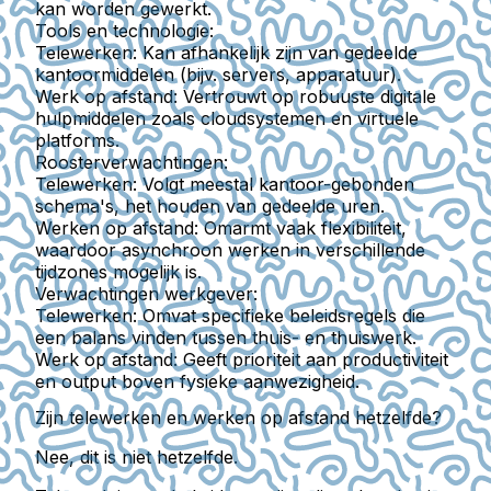
kan worden gewerkt.
Tools en technologie:
Telewerken:
Kan afhankelijk zijn van gedeelde
kantoormiddelen (bijv. servers, apparatuur).
Werk op afstand:
Vertrouwt op robuuste digitale
hulpmiddelen zoals cloudsystemen en virtuele
platforms.
Roosterverwachtingen:
Telewerken:
Volgt meestal kantoor-gebonden
schema's, het houden van gedeelde uren.
Werken op afstand:
Omarmt vaak flexibiliteit,
waardoor asynchroon werken in verschillende
tijdzones mogelijk is.
Verwachtingen werkgever:
Telewerken:
Omvat specifieke beleidsregels die
een balans vinden tussen thuis- en thuiswerk.
Werk op afstand:
Geeft prioriteit aan productiviteit
en output boven fysieke aanwezigheid.
Zijn telewerken en werken op afstand hetzelfde?
Nee, dit is niet hetzelfde.