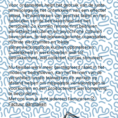
Voor organisaties helpt het gebruik van de juiste
terminologie bij het ontwikkelen van een effectief
beleid, het aantrekken van geschikt talent en het
behouden van de betrokkenheid van het
personeel. Zo kunnen remote-first bedrijven
wereldwijd rekruteren en asynchrone culturen
bevorderen, terwijl telewerkgerichte organisaties
hybride werkruimtes en lokale
samenwerkingstools kunnen optimaliseren.
Duidelijkheid in werkmodellen leidt tot
betrokkenheid, wat collectief succes stimuleert.
Nu flexibel werk meer geïntegreerd raakt in het
moderne bedrijfsleven, kan het kennen van de
verschillen tussen telewerken en werken op
afstand helpen om misplaatste verwachtingen te
voorkomen en een productievere werkomgeving
te bevorderen.
Met ons kun je echt iedereen factureren.
Factuur aanmaken