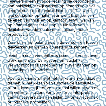
Telewerk is een hybride regeling die gebonden is
aan nabijheid, terwijl werken op afstand volledige
geografische onafhankelijkheid biedt.
Telewerk
legt de nadruk op het in evenwicht brengen van
de eisen van thuis en op kantoor, terwijl werken
op afstand gebaseerd is op de filosofie van
flexibiliteit van de locatie en resultaatgerichte
productiviteit.
Waarom is het belangrijk om de verschillen tussen
telewerken en werken op afstand te kennen?
Inzicht in deze verschillen is essentieel voor zowel
werknemers als werkgevers om duidelijke
verwachtingen te scheppen en misverstanden op
de werkplek te voorkomen.
Voor werknemers helpt het herkennen van deze
termen bij het kiezen van functies die aansluiten
bij hun levensstijl - of ze nu lokaal willen blijven of
vrij willen verhuizen. Een verkeerde interpretatie
van functievereisten kan leiden tot ontevredenheid
of logistieke problemen.