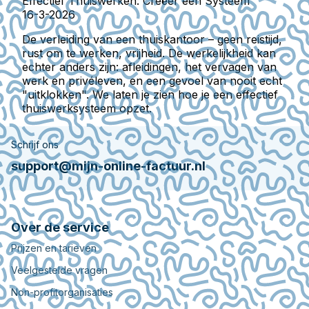
Effectief Thuiswerken: Creëer een Systeem
16-3-2026
De verleiding van een thuiskantoor – geen reistijd,
rust om te werken, vrijheid. De werkelijkheid kan
echter anders zijn: afleidingen, het vervagen van
werk en privéleven, en een gevoel van nooit echt
"uitklokken". We laten je zien hoe je een effectief
thuiswerksysteem opzet.
Schrijf ons
support@mijn-online-factuur.nl
Over de service
Prijzen en tarieven
Veelgestelde vragen
Non-profitorganisaties