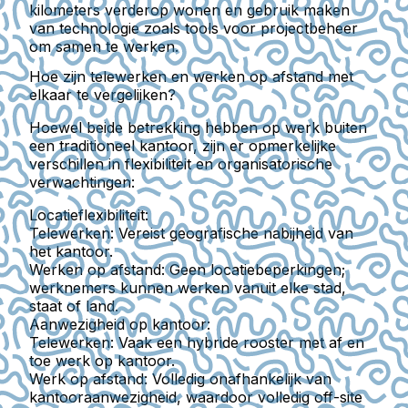
kilometers verderop wonen en gebruik maken
van technologie zoals tools voor projectbeheer
om samen te werken.
Hoe zijn telewerken en werken op afstand met
elkaar te vergelijken?
Hoewel beide betrekking hebben op werk buiten
een traditioneel kantoor, zijn er opmerkelijke
verschillen in flexibiliteit en organisatorische
verwachtingen:
Locatieflexibiliteit:
Telewerken:
Vereist geografische nabijheid van
het kantoor.
Werken op afstand:
Geen locatiebeperkingen;
werknemers kunnen werken vanuit elke stad,
staat of land.
Aanwezigheid op kantoor:
Telewerken:
Vaak een hybride rooster met af en
toe werk op kantoor.
Werk op afstand:
Volledig onafhankelijk van
kantooraanwezigheid, waardoor volledig off-site