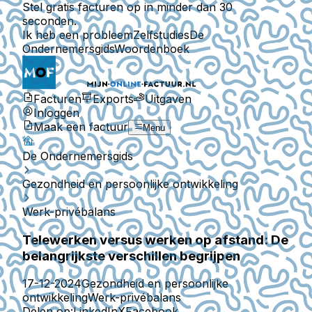
Stel gratis facturen op in minder dan 30
seconden.
Ik heb een probleem
Zelfstudies
De
Ondernemersgids
Woordenboek
Facturen
Exports
Uitgaven
Inloggen
Maak een factuur
Menu
De Ondernemersgids
Gezondheid en persoonlijke ontwikkeling
Werk-privébalans
Telewerken versus werken op afstand: De
belangrijkste verschillen begrijpen
17-12-2024
Gezondheid en persoonlijke
ontwikkeling
Werk-privébalans
Delen op:
LinkedIn
X
Facebook