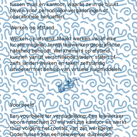
tussen thuis en kantoor, waarbij ze in de buurt
blijven voor persoonlijke vergaderingen of
operationele behoeften.
Werken op afstand
Werken op afstand:
Maakt werken vanaf elke
locatie mogelijk, terwijl telewerken geografische
nabijheid behoudt. Werknemers op afstand
kunnen vanuit verschillende steden, staten of
zelfs landen werken en taken zelfstandig
uitvoeren met behulp van virtuele hulpmiddelen.
Voorbeeld
Een voorbeeld ter verduidelijking: Een telewerker
woont misschien 20 mijl van zijn kantoor en werkt
thuis volgens het rooster van zijn werkgever.
Ondertussen kan een telewerker duizenden