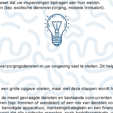
eet dat uw inspanningen bijdragen aan hun welzijn.
an (bijv. exotische dierenverzorging, mobiele trimsalon).
zorgingsdiensten in uw omgeving vast te stellen. Dit helpt
s een grote opgave voelen, maar met deze stappen wordt he
p, de meest gevraagde diensten en bestaande concurrenten 
iseren (bijv. trimmen of wandelen) of een mix van diensten 
benodigde apparatuur, marketingstrategieën en een financ
oor dat alle juridische aspecten, zoals bedrijfsregistratie,