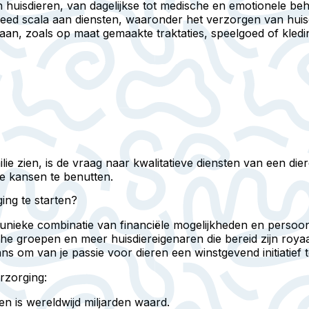
an huisdieren, van dagelijkse tot medische en emotionele b
eed scala aan diensten, waaronder het verzorgen van huisd
an, zoals op maat gemaakte traktaties, speelgoed of kledi
lie zien, is de vraag naar kwalitatieve diensten van een 
ke kansen te benutten.
ing te starten?
n unieke combinatie van financiële mogelijkheden en persoo
he groepen en meer huisdiereigenaren die bereid zijn royaa
ans om van je passie voor dieren een winstgevend initiatief 
rzorging:
en is wereldwijd miljarden waard.