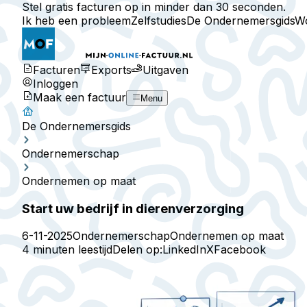
Stel gratis facturen op in minder dan 30 seconden.
Ik heb een probleem
Zelfstudies
De Ondernemersgids
W
Facturen
Exports
Uitgaven
Inloggen
Maak een factuur
Menu
De Ondernemersgids
Ondernemerschap
Ondernemen op maat
Start uw bedrijf in dierenverzorging
6-11-2025
Ondernemerschap
Ondernemen op maat
4 minuten leestijd
Delen op:
LinkedIn
X
Facebook