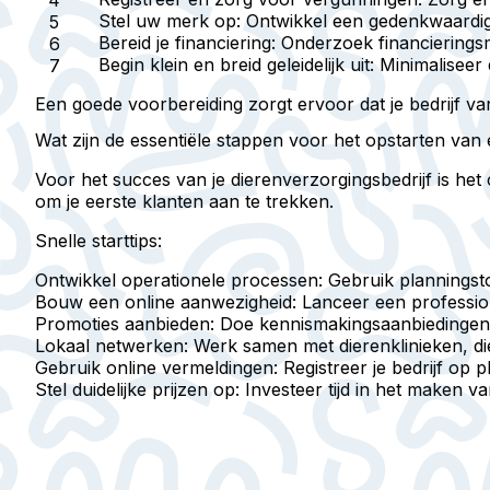
Stel uw merk op:
Ontwikkel een gedenkwaardige 
Bereid je financiering:
Onderzoek financieringsmo
Begin klein en breid geleidelijk uit:
Minimaliseer 
Een goede voorbereiding zorgt ervoor dat je bedrijf van
Wat zijn de essentiële stappen voor het opstarten van 
Voor het succes van je dierenverzorgingsbedrijf is het
om je eerste klanten aan te trekken.
Snelle starttips:
Ontwikkel operationele processen:
Gebruik planningsto
Bouw een online aanwezigheid:
Lanceer een professio
Promoties aanbieden:
Doe kennismakingsaanbiedingen o
Lokaal netwerken:
Werk samen met dierenklinieken, d
Gebruik online vermeldingen:
Registreer je bedrijf op 
Stel duidelijke prijzen op:
Investeer tijd in het maken v