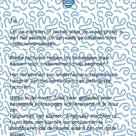
Tip
Let op markten of niches waar de vraag groter is
dan het aanbod. Dit zijn vaak goudmijnen voor
ondernemersideeën.
Welke factoren helpen om te bepalen waar
kansen voor ondernemerschap beginnen?
Het herkennen van ondernemerschapskansen
hangt af van het herkennen van belangrijke
factoren:
Gaten in de markt:
Zoek naar gebieden waar
bestaande oplossingen ontoereikend of te duur
zijn.
Pijnpunten van klanten:
Analyseer klachten of
frustraties van klanten om problemen te
identificeren die de moeite waard zijn om op te
lossen.