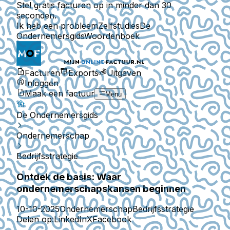
Stel gratis facturen op in minder dan 30
seconden.
Ik heb een probleem
Zelfstudies
De
Ondernemersgids
Woordenboek
Facturen
Exports
Uitgaven
Inloggen
Maak een factuur
Menu
De Ondernemersgids
Ondernemerschap
Bedrijfsstrategie
Ontdek de basis: Waar
ondernemerschapskansen beginnen
10-10-2025
Ondernemerschap
Bedrijfsstrategie
Delen op:
LinkedIn
X
Facebook