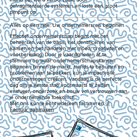
gefragmenteerde systemen en loste een groot
pijnpunt op.
Alles op een rijtje: Uw ondernemersreis beginnen
Effectief ondernemerschap begint met het
beheersen van de basis, het identificeren van
kansen en het handelen met moed, creativiteit en
voorbereiding. Door je vaardigheden af te
stemmen op waar ondernemerschapskansen
beginnen binnen de markt, trends te benutten en
problemen aan te pakken, kun je impactvolle
ondernemingen creëren. Vandaag is de perfecte
dag om je eerste stap voorwaarts te zetten -
evalueer, onderzoek en bouw vol vertrouwen aan
je ondernemende toekomst!
Met ons kun je echt iedereen factureren.
Factuur aanmaken