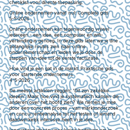
checklist voor directe toepassing.
Online ondernemen vanaf nul: Complete gids
5-5-2026
Online ondernemen kan tegenwoordig vrijwel
iedereen - een idee, een computer en wifi-
verbinding is genoeg. In deze gids laten we je drie
belangrijke routes zien naar online
ondernemerschap en leiden we je door de
stappen van idee tot de eerste facturatie.
Hoe vind je een gat in de markt: Praktische gids
voor startende ondernemers
4-5-2026
De meeste artikelen zeggen: 'Dit zijn zakelijke
ideeën'. Maar hoe vind je systematisch kansen die
anderen over het hoofd zien? We nemen je mee
door een concreet proces - van marktonderzoek
en concurrentieanalyse tot het testen of iemand
daadwerkelijk interesse heeft in je idee.