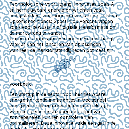
Technologische vooruitgang:
Innovaties zoals AI
en hernieuwbare energie ontwrichten vaak
bedrijfstakken, waardoor nieuwe kansen ontstaan.
Opkomende trends:
Speel in op verschuivingen
zoals eco-bewustzijn of digitale transformatie om
de marktvraag te vangen.
Timing en aanpassingsvermogen:
Succes hangt
vaak af van het lanceren van oplossingen
wanneer de marktomstandigheden optimaal zijn.
Voorbeeld
Een startup in de sector voor hernieuwbare
energie herkende inefficiënties in traditioneel
energieverbruik en creëerde een mobiele app
waarmee gemeenschappen de output van
zonnepanelen kunnen controleren en
optimaliseren. Deze innovatie vulde een gat in de
markt dat werd veroorzaakt door