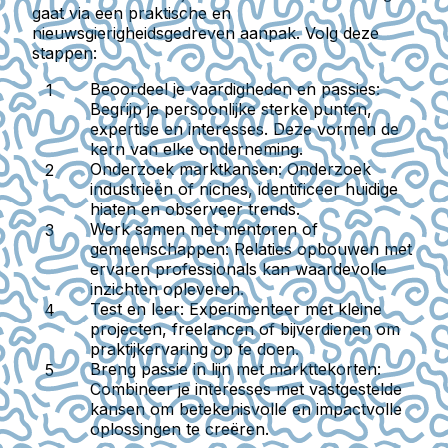
gaat via een praktische en
nieuwsgierigheidsgedreven aanpak. Volg deze
stappen:
Beoordeel je vaardigheden en passies:
Begrijp je persoonlijke sterke punten,
expertise en interesses. Deze vormen de
kern van elke onderneming.
Onderzoek marktkansen:
Onderzoek
industrieën of niches, identificeer huidige
hiaten en observeer trends.
Werk samen met mentoren of
gemeenschappen:
Relaties opbouwen met
ervaren professionals kan waardevolle
inzichten opleveren.
Test en leer:
Experimenteer met kleine
projecten, freelancen of bijverdienen om
praktijkervaring op te doen.
Breng passie in lijn met markttekorten:
Combineer je interesses met vastgestelde
kansen om betekenisvolle en impactvolle
oplossingen te creëren.