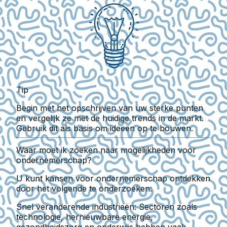
Tip
Begin met het opschrijven van uw sterke punten
en vergelijk ze met de huidige trends in de markt.
Gebruik dit als basis om ideeën op te bouwen.
Waar moet ik zoeken naar mogelijkheden voor
ondernemerschap?
U kunt kansen voor ondernemerschap ontdekken
door het volgende te onderzoeken:
Snel veranderende industrieën:
Sectoren zoals
technologie, hernieuwbare energie,
gezondheidszorg en onderwijs hebben vaak