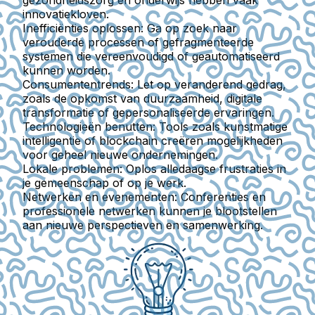
innovatiekloven.
Inefficiënties oplossen:
Ga op zoek naar
verouderde processen of gefragmenteerde
systemen die vereenvoudigd of geautomatiseerd
kunnen worden.
Consumententrends:
Let op veranderend gedrag,
zoals de opkomst van duurzaamheid, digitale
transformatie of gepersonaliseerde ervaringen.
Technologieën benutten:
Tools zoals kunstmatige
intelligentie of blockchain creëren mogelijkheden
voor geheel nieuwe ondernemingen.
Lokale problemen:
Oplos alledaagse frustraties in
je gemeenschap of op je werk.
Netwerken en evenementen:
Conferenties en
professionele netwerken kunnen je blootstellen
aan nieuwe perspectieven en samenwerking.