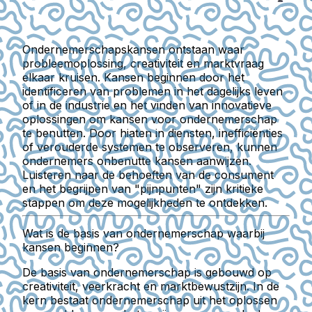
Ondernemerschapskansen ontstaan waar
probleemoplossing, creativiteit en marktvraag
elkaar kruisen. Kansen beginnen door het
identificeren van problemen in het dagelijks leven
of in de industrie en het vinden van innovatieve
oplossingen om kansen voor ondernemerschap
te benutten. Door hiaten in diensten, inefficiënties
of verouderde systemen te observeren, kunnen
ondernemers onbenutte kansen aanwijzen.
Luisteren naar de behoeften van de consument
en het begrijpen van "pijnpunten" zijn kritieke
stappen om deze mogelijkheden te ontdekken.
Wat is de basis van ondernemerschap waarbij
kansen beginnen?
De basis van ondernemerschap is gebouwd op
creativiteit, veerkracht en marktbewustzijn. In de
kern bestaat ondernemerschap uit het oplossen