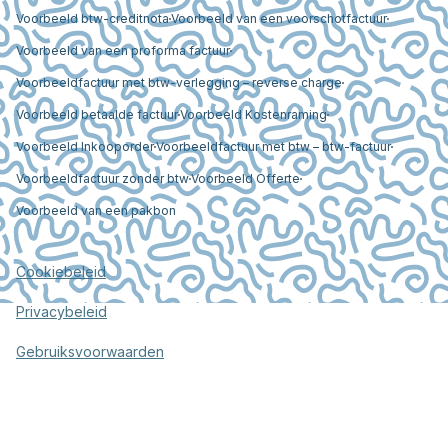
Voorbeeld btw-creditnota
Voorbeeld van een voorschotfactuur
Voorbeeld van een proforma factuur
Voorbeeldfactuur met btw-verlegging – reverse charge
Voorbeeld betaalde factuur
Voorbeeld Kostenraming
Voorbeeld Inkooporder
Voorbeeldfactuur met btw – btw-factuur
Voorbeeldfactuur zonder btw
Voorbeeld Offerte
Voorbeeld van een pakbon
Cookiebeleid
Privacybeleid
Gebruiksvoorwaarden