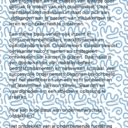
van problemen en het creëren van waarde door
gebruik te maken van een groeimindset. Deze
mentaliteit stelt individuen in staat om zich aan
uitdagingen aan te passen, van mislukkingen te
leren en onzekerheid te omarmen.
Een sterke basis vereist ook inzicht in
consumentenbehoeften, marktdynamiek en
opkomende trends. Ondernemers moeten bewust
berekende risico's nemen en strategieën
ontwikkelen om kansen te grijpen. Daarnaast is
een goede kennis van middelenbeheer,
bedrijfsfundamenten en netwerken cruciaal. Veel
succesvolle ondernemers beginnen bijvoorbeeld
met het identificeren van een echt probleem en
het afstemmen van hun kennis, waarden en
vaardigheden om een effectieve oplossing te
creëren.
Hoe kan ik de basis van ondernemerschap
ontdekken?
Het ontdekken van je ondernemende fundering