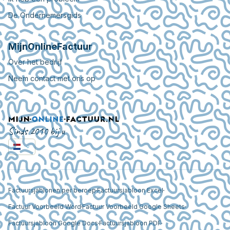
De Ondernemersgids
MijnOnlineFactuur
Over het bedrijf
Neem contact met ons op
Sinds 2010 bij u
Factuursjablonen per beroep
Factuursjabloon Excel
Factuur Voorbeeld Word
Factuur Voorbeeld Google Sheets
Factuursjabloon Google Docs
Factuursjabloon PDF