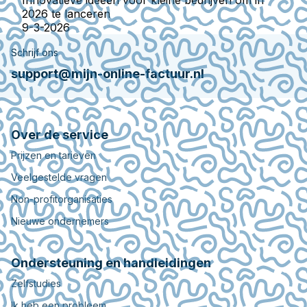
Innovatieve ideeën voor kleine bedrijven om in
2026 te lanceren
9-3-2026
Schrijf ons
support@mijn-online-factuur.nl
Over de service
Prijzen en tarieven
Veelgestelde vragen
Non-profitorganisaties
Nieuwe ondernemers
Ondersteuning en handleidingen
Zelfstudies
Ik heb een probleem