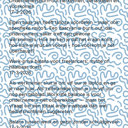
Ondernemersburn-out herkennen, behandelen en
voorkomen
17-3-2026
Eigen baas zijn heeft talloze voordelen – maar ook
specifieke risico’s. Een daarvan is burn-out, dat
ondernemers vaker treft dan gewone
werknemers. Hoe herken je dat het eraan komt,
hoe kom je eruit en vooral – hoe voorkom je het
überhaupt?
Werk-privé balans voor freelancers: mythe of
haalbaar doel?
17-3-2026
Als werknemer sluit je om vijf uur je laptop en ga
je naar huis. Als zelfstandige open je om vijf uur
nog een tabblad. Work-life balance is voor
ondernemers niet onbereikbaar — maar het
vraagt om een totaal andere aanpak dan wat
bedrijfsrichtlijnen suggereren.
Balans tussen werk en gezin zonder schuldgevoel
17-3-2026