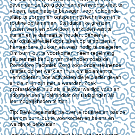
geven aan zelfzorg door een evenwichtig dieet te
volgen, regelmatig te bewegen, voor voldoende
slaap te zorgen en ontspanningstechnieken in je
routine op te nemen. Stel duidelijke grenzen
tussen werk en privé door werktijden vast te
stellen en je daaraan te houden. Beheer je
werkdruk effectief door taken op te splitsen in
hanteerbare stukken en waar nodig te delegeren.
Om burn-out te voorkomen, neem regelmatig
pauzes met behulp van methoden zoals de
Pomodoro Techniek. Zorg voor ondersteunende
relaties op het werk en thuis om isolement te
verminderen. Doe activiteiten die je plezier geven
en die in lijn zijn met je waarden. Zoek
professionele hulp als je je overweldigd voelt en
adopteer een groeimindset om uitdagingen als
leermogelijkheden te zien.
Tip:
Denk regelmatig na over je routines en pas ze
aan om burn-out te voorkomen en balans en
welzijn te behouden.