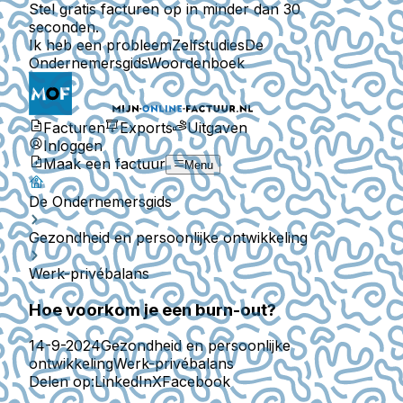
Stel gratis facturen op in minder dan 30
seconden.
Ik heb een probleem
Zelfstudies
De
Ondernemersgids
Woordenboek
Facturen
Exports
Uitgaven
Inloggen
Maak een factuur
Menu
De Ondernemersgids
Gezondheid en persoonlijke ontwikkeling
Werk-privébalans
Hoe voorkom je een burn-out?
14-9-2024
Gezondheid en persoonlijke
ontwikkeling
Werk-privébalans
Delen op:
LinkedIn
X
Facebook