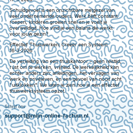
Schuldgevoel is een onzichtbare metgezel van
veel ondernemende ouders. Werk blijft constant
roepen, kinderen groeien snel en je voelt je
overweldigd. Hoe vind je een balans die werkt
voor jouw gezin?
Effectief Thuiswerken: Creëer een Systeem
16-3-2026
De verleiding van een thuiskantoor – geen reistijd,
rust om te werken, vrijheid. De werkelijkheid kan
echter anders zijn: afleidingen, het vervagen van
werk en privéleven, en een gevoel van nooit echt
"uitklokken". We laten je zien hoe je een effectief
thuiswerksysteem opzet.
Schrijf ons
support@mijn-online-factuur.nl