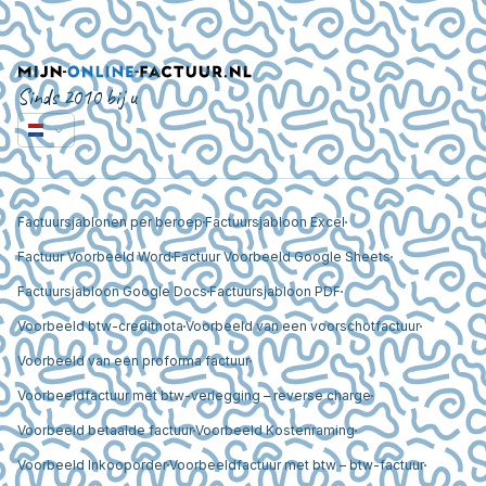
Sinds 2010 bij u
Factuursjablonen per beroep
Factuursjabloon Excel
Factuur Voorbeeld Word
Factuur Voorbeeld Google Sheets
Factuursjabloon Google Docs
Factuursjabloon PDF
Voorbeeld btw-creditnota
Voorbeeld van een voorschotfactuur
Voorbeeld van een proforma factuur
Voorbeeldfactuur met btw-verlegging – reverse charge
Voorbeeld betaalde factuur
Voorbeeld Kostenraming
Voorbeeld Inkooporder
Voorbeeldfactuur met btw – btw-factuur