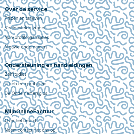
Over de service
Prijzen en tarieven
Veelgestelde vragen
Non-profitorganisaties
Nieuwe ondernemers
Ondersteuning en handleidingen
Zelfstudies
Ik heb een probleem
De Ondernemersgids
MijnOnlineFactuur
Over het bedrijf
Neem contact met ons op