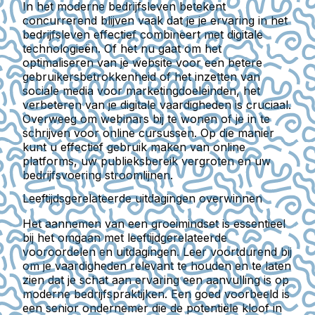
In het moderne bedrijfsleven betekent
concurrerend blijven vaak dat je je ervaring in het
bedrijfsleven effectief combineert met digitale
technologieën. Of het nu gaat om het
optimaliseren van je website voor een betere
gebruikersbetrokkenheid of het inzetten van
sociale media voor marketingdoeleinden, het
verbeteren van je digitale vaardigheden is cruciaal.
Overweeg om webinars bij te wonen of je in te
schrijven voor online cursussen. Op die manier
kunt u effectief gebruik maken van online
platforms, uw publieksbereik vergroten en uw
bedrijfsvoering stroomlijnen.
Leeftijdsgerelateerde uitdagingen overwinnen
Het aannemen van een groeimindset is essentieel
bij het omgaan met leeftijdgerelateerde
vooroordelen en uitdagingen. Leer voortdurend bij
om je vaardigheden relevant te houden en te laten
zien dat je schat aan ervaring een aanvulling is op
moderne bedrijfspraktijken. Een goed voorbeeld is
een senior ondernemer die de potentiële kloof in