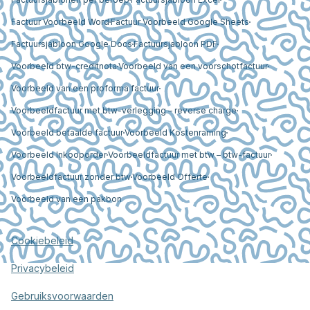
Factuur Voorbeeld Word
Factuur Voorbeeld Google Sheets
Factuursjabloon Google Docs
Factuursjabloon PDF
Voorbeeld btw-creditnota
Voorbeeld van een voorschotfactuur
Voorbeeld van een proforma factuur
Voorbeeldfactuur met btw-verlegging – reverse charge
Voorbeeld betaalde factuur
Voorbeeld Kostenraming
Voorbeeld Inkooporder
Voorbeeldfactuur met btw – btw-factuur
Voorbeeldfactuur zonder btw
Voorbeeld Offerte
Voorbeeld van een pakbon
Cookiebeleid
Privacybeleid
Gebruiksvoorwaarden