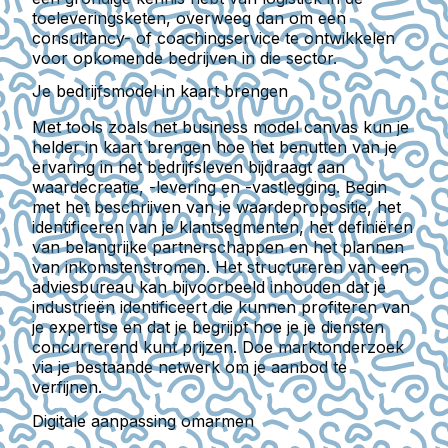
toeleveringsketen, overweeg dan om een
consultancy- of coachingservice te ontwikkelen
voor opkomende bedrijven in die sector.
Je bedrijfsmodel in kaart brengen
Met tools zoals het business model canvas kun je
helder in kaart brengen hoe het benutten van je
ervaring in het bedrijfsleven bijdraagt aan
waardecreatie, -levering en -vastlegging. Begin
met het beschrijven van je waardepropositie, het
identificeren van je klantsegmenten, het definiëren
van belangrijke partnerschappen en het plannen
van inkomstenstromen. Het structureren van een
adviesbureau kan bijvoorbeeld inhouden dat je
industrieën identificeert die kunnen profiteren van
je expertise en dat je begrijpt hoe je je diensten
concurrerend kunt prijzen. Doe marktonderzoek
via je bestaande netwerk om je aanbod te
verfijnen.
Digitale aanpassing omarmen