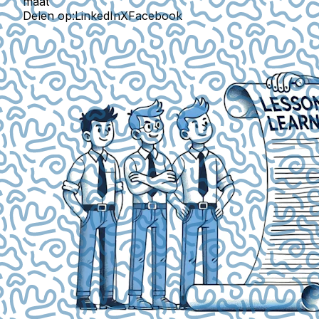
maat
Delen op:
LinkedIn
X
Facebook