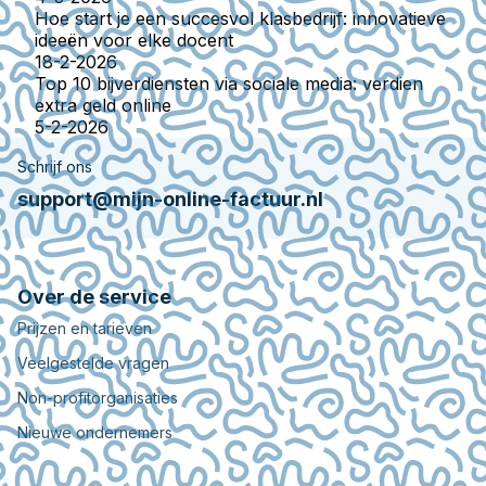
Hoe start je een succesvol klasbedrijf: innovatieve
ideeën voor elke docent
18-2-2026
Top 10 bijverdiensten via sociale media: verdien
extra geld online
5-2-2026
Schrijf ons
support@mijn-online-factuur.nl
Over de service
Prijzen en tarieven
Veelgestelde vragen
Non-profitorganisaties
Nieuwe ondernemers