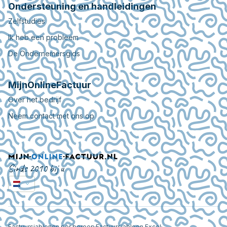
Ondersteuning en handleidingen
Zelfstudies
Ik heb een probleem
De Ondernemersgids
MijnOnlineFactuur
Over het bedrijf
Neem contact met ons op
Sinds 2010 bij u
Factuursjablonen per beroep
Factuursjabloon Excel