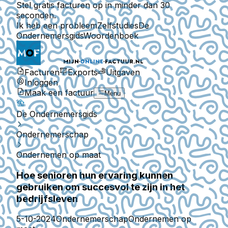
Stel gratis facturen op in minder dan 30
seconden.
Ik heb een probleem
Zelfstudies
De
Ondernemersgids
Woordenboek
Facturen
Exports
Uitgaven
Inloggen
Maak een factuur
Menu
De Ondernemersgids
Ondernemerschap
Ondernemen op maat
Hoe senioren hun ervaring kunnen
gebruiken om succesvol te zijn in het
bedrijfsleven
5-10-2024
Ondernemerschap
Ondernemen op