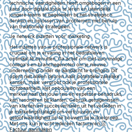
technische vaardigheden heeft omgebogen in een
kans door digitale tools te leren en uiteindelijk
jongere teams te begeleiden bij het strategisch
denken en oplossen van problemen met behulp
van traditionele strategieën.
Je netwerk inzetten voor marketing
Het inzetten van je professionele netwerk is
cruciaal om je ervaring in het bedrijfsleven
optimaal te benutten. Ga actief om met voormalige
collega's en branchegenoten om je nieuwe
onderneming onder de aandacht te brengen. Dit
opent niet alleen deuren naar potentiële zakelijke
kansen, maar vergroot ook je professionele
zichtbaarheid. Het opbouwen van een
merkverhaal dat jouw reis en expertise benadrukt,
kan resoneren bij klanten. Gebruik getuigenissen
van klanten en succesverhalen uit het verleden in
je marketingstrategie om vertrouwen en
geloofwaardigheid op te bouwen bij je doelgroep.
Met ons kun je echt iedereen factureren.
Factuur aanmaken