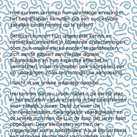
Hoe kunnen senioren hun jarenlange ervaring in
het bedrijfsleven benutten om een succesvolle
zakelijke onderneming op te zetten?
Senioren kunnen hun uitgebreide kennis en
netwerken omzetten in bloeiende ondernemingen
door hun unieke sterke punten te identificeren,
zich aan te passen aan nieuwe digitale
hulpmiddelen en hun expertise effectief te
vermarkten, maar ze moeten ook voorbereid zijn
op uitdagingen zoals technologische aanpassing.
Inzicht in uw unieke waardepropositie
Herkennen wat jou uniek maakt is de eerste stap
in het benutten van je ervaring in het bedrijfsleven
voor zakelijk succes. Denk na over uw
carrièreprestaties, belangrijkste vaardigheden en
de unieke inzichten die u in de loop der jaren hebt
opgedaan. Deze elementen vormen de
ruggengraat van je bedrijfsidee. Als je bijvoorbeeld
een grondige kennis hebt van logistiek in de