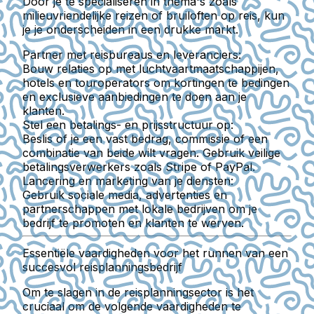
Door je te specialiseren in thema's zoals
milieuvriendelijke reizen of bruiloften op reis, kun
je je onderscheiden in een drukke markt.
Partner met reisbureaus en leveranciers:
Bouw relaties op met luchtvaartmaatschappijen,
hotels en touroperators om kortingen te bedingen
en exclusieve aanbiedingen te doen aan je
klanten.
Stel een betalings- en prijsstructuur op:
Beslis of je een vast bedrag, commissie of een
combinatie van beide wilt vragen. Gebruik veilige
betalingsverwerkers zoals Stripe of PayPal.
Lancering en marketing van je diensten:
Gebruik sociale media, advertenties en
partnerschappen met lokale bedrijven om je
bedrijf te promoten en klanten te werven.
Essentiële vaardigheden voor het runnen van een
succesvol reisplanningsbedrijf
Om te slagen in de reisplanningsector is het
cruciaal om de volgende vaardigheden te