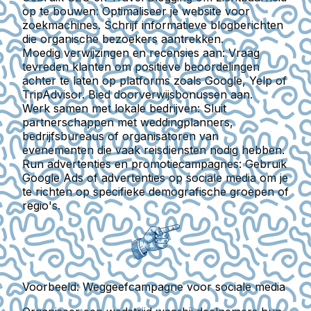
op te bouwen:
Optimaliseer je website voor
zoekmachines. Schrijf informatieve blogberichten
die organische bezoekers aantrekken.
Moedig verwijzingen en recensies aan:
Vraag
tevreden klanten om positieve beoordelingen
achter te laten op platforms zoals Google, Yelp of
TripAdvisor. Bied doorverwijsbonussen aan.
Werk samen met lokale bedrijven:
Sluit
partnerschappen met weddingplanners,
bedrijfsbureaus of organisatoren van
evenementen die vaak reisdiensten nodig hebben.
Run advertenties en promotiecampagnes:
Gebruik
Google Ads of advertenties op sociale media om je
te richten op specifieke demografische groepen of
regio's.
Voorbeeld: Weggeefcampagne voor sociale media