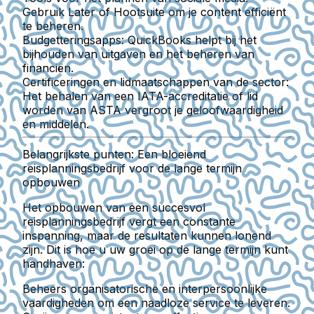
Gebruik Later of Hootsuite om je content efficiënt
te beheren.
Budgetteringsapps:
QuickBooks helpt bij het
bijhouden van uitgaven en het beheren van
financiën.
Certificeringen en lidmaatschappen van de sector:
Het behalen van een IATA-accreditatie of lid
worden van ASTA vergroot je geloofwaardigheid
en middelen.
Belangrijkste punten: Een bloeiend
reisplanningsbedrijf voor de lange termijn
opbouwen
Het opbouwen van een succesvol
reisplanningsbedrijf vergt een constante
inspanning, maar de resultaten kunnen lonend
zijn. Dit is hoe u uw groei op de lange termijn kunt
handhaven:
Beheers organisatorische en interpersoonlijke
vaardigheden om een naadloze service te leveren.