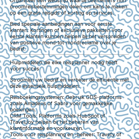
Organiseer een wedstrijd waarbij deelnemers hun
droomreisbestemmingen delen om kans te maken
op een gratis reisgids of korting op services.
Bied speciale aanbiedingen aan voor eerste
klanten:
Kortingen of exclusieve pakketten voor
eerste klanten kunnen helpen bij het verspreiden
van positieve mond-tot-mondreclame over je
bedrijf.
Hulpmiddelen die elke reisplanner nodig heeft
voor succes
Stroomlijn uw bedrijf en verbeter de efficiëntie met
deze essentiële hulpmiddelen:
Reisboekingssystemen:
Gebruik GDS-platforms
zoals Amadeus of Sabre voor gemakkelijke
boekingen.
CRM Tools:
Platforms zoals HubSpot of
TravelJoy helpen bij het beheren van
klantinformatie en voorkeuren.
Tools voor reisplanning en -beheer:
Travefy of