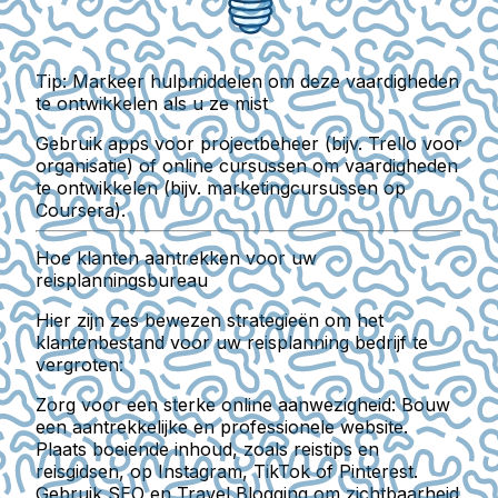
Tip: Markeer hulpmiddelen om deze vaardigheden
te ontwikkelen als u ze mist
Gebruik apps voor projectbeheer (bijv. Trello voor
organisatie) of online cursussen om vaardigheden
te ontwikkelen (bijv. marketingcursussen op
Coursera).
Hoe klanten aantrekken voor uw
reisplanningsbureau
Hier zijn zes bewezen strategieën om het
klantenbestand voor uw reisplanning bedrijf te
vergroten:
Zorg voor een sterke online aanwezigheid:
Bouw
een aantrekkelijke en professionele website.
Plaats boeiende inhoud, zoals reistips en
reisgidsen, op Instagram, TikTok of Pinterest.
Gebruik SEO en Travel Blogging om zichtbaarheid