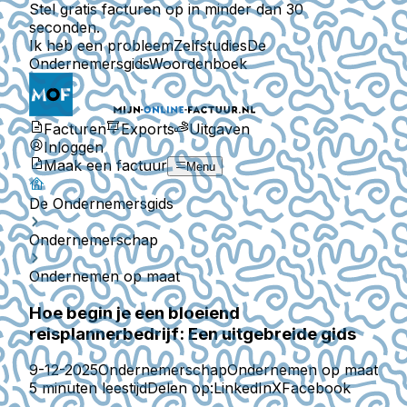
Stel gratis facturen op in minder dan 30
seconden.
Ik heb een probleem
Zelfstudies
De
Ondernemersgids
Woordenboek
Facturen
Exports
Uitgaven
Inloggen
Maak een factuur
Menu
De Ondernemersgids
Ondernemerschap
Ondernemen op maat
Hoe begin je een bloeiend
reisplannerbedrijf: Een uitgebreide gids
9-12-2025
Ondernemerschap
Ondernemen op maat
5 minuten leestijd
Delen op:
LinkedIn
X
Facebook