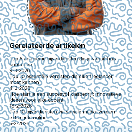
Gerelateerde artikelen
Top 5 anonieme bijverdiensten die je vanuit huis
kunt doen
9-3-2026
Top 10 essentiële vereisten die elke freelancer
moet kennen
4-3-2026
Hoe start je een succesvol klasbedrijf: innovatieve
ideeën voor elke docent
18-2-2026
Top 10 bijverdiensten via sociale media: verdien
extra geld online
5-2-2026