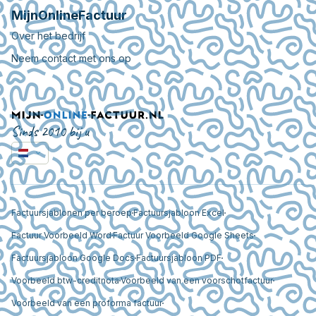
MijnOnlineFactuur
Over het bedrijf
Neem contact met ons op
Sinds 2010 bij u
Factuursjablonen per beroep
Factuursjabloon Excel
Factuur Voorbeeld Word
Factuur Voorbeeld Google Sheets
Factuursjabloon Google Docs
Factuursjabloon PDF
Voorbeeld btw-creditnota
Voorbeeld van een voorschotfactuur
Voorbeeld van een proforma factuur