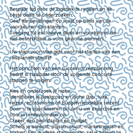
Bespaar tijd door de logistiek te regelen en de
beste deals te onderzoeken.
Geef aanbevelingen op maat op basis van de
voorkeuren van klanten.
Toegang tot exclusieve deals en voorkennis die
niet beschikbaar is voor gewone planners.
Uw stap-voor-stap gids voor het starten van een
reisplannersbedrijf
Het oprichten van een succesvol reisplanning
bedrijf is haalbaar door de volgende concrete
stappen te volgen:
Kies en onderzoek je niche:
Identificeer je doelgroep en niche (bijv. luxe
reizen, ecotoerisme of budgetvriendelijke reizen).
Door u te specialiseren bouwt u uw expertise en
concurrentievoordeel op.
Creëer een bedrijfsplan en budget:
Schets je aanbod, prijsstructuur, marketingplan en
budget. Een duidelijk stappenplan zal je helpen bij