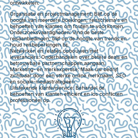
ontwikkelen:
Organisatie en projectmanagement:
Blijf op de
hoogte van meerdere boekingen, reisschema's en
behoeften van klanten om fouten te voorkomen.
Onderzoeksvaardigheden:
Vind de beste
reisaanbiedingen, blijf op de hoogte van trends en
houd reisbeperkingen bij.
Netwerken en relaties opbouwen met
leveranciers:
Onderhandelen over betere deals en
betrouwbare partnerschappen aangaan.
Marketing- en merkexpertise:
Maak uw bedrijf
zichtbaar door een sterke online merknaam, SEO
en sociale-mediastrategieën.
Uitstekende klantenservice:
Behandel de
behoeften van klanten efficiënt en los conflicten
professioneel op.