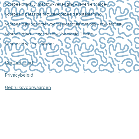
Voorbeeldfactuur met btw-verlegging – reverse charge
Voorbeeld betaalde factuur
Voorbeeld Kostenraming
Voorbeeld Inkooporder
Voorbeeldfactuur met btw – btw-factuur
Voorbeeldfactuur zonder btw
Voorbeeld Offerte
Voorbeeld van een pakbon
Cookiebeleid
Privacybeleid
Gebruiksvoorwaarden