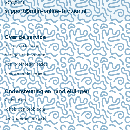
Schrijf ons
support@mijn-online-factuur.nl
Over de service
Prijzen en tarieven
Veelgestelde vragen
Non-profitorganisaties
Nieuwe ondernemers
Ondersteuning en handleidingen
Zelfstudies
Ik heb een probleem
De Ondernemersgids