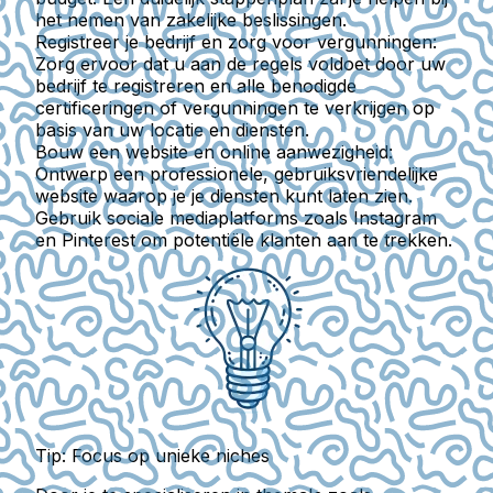
het nemen van zakelijke beslissingen.
Registreer je bedrijf en zorg voor vergunningen:
Zorg ervoor dat u aan de regels voldoet door uw
bedrijf te registreren en alle benodigde
certificeringen of vergunningen te verkrijgen op
basis van uw locatie en diensten.
Bouw een website en online aanwezigheid:
Ontwerp een professionele, gebruiksvriendelijke
website waarop je je diensten kunt laten zien.
Gebruik sociale mediaplatforms zoals Instagram
en Pinterest om potentiële klanten aan te trekken.
Tip: Focus op unieke niches