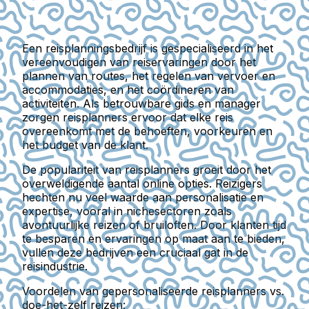
Een reisplanningsbedrijf is gespecialiseerd in het
vereenvoudigen van reiservaringen door het
plannen van routes, het regelen van vervoer en
accommodaties, en het coördineren van
activiteiten. Als betrouwbare gids en manager
zorgen reisplanners ervoor dat elke reis
overeenkomt met de behoeften, voorkeuren en
het budget van de klant.
De populariteit van reisplanners groeit door het
overweldigende aantal online opties. Reizigers
hechten nu veel waarde aan personalisatie en
expertise, vooral in nichesectoren zoals
avontuurlijke reizen of bruiloften. Door klanten tijd
te besparen en ervaringen op maat aan te bieden,
vullen deze bedrijven een cruciaal gat in de
reisindustrie.
Voordelen van gepersonaliseerde reisplanners vs.
doe-het-zelf reizen: