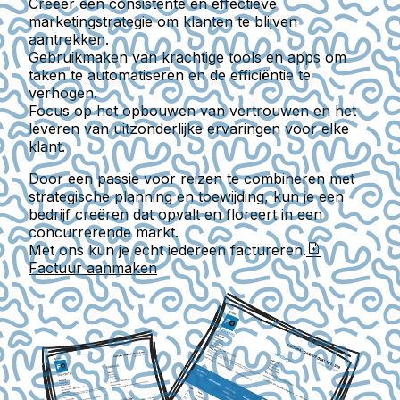
Creëer een consistente en effectieve
marketingstrategie om klanten te blijven
aantrekken.
Gebruikmaken van krachtige tools en apps om
taken te automatiseren en de efficiëntie te
verhogen.
Focus op het opbouwen van vertrouwen en het
leveren van uitzonderlijke ervaringen voor elke
klant.
Door een passie voor reizen te combineren met
strategische planning en toewijding, kun je een
bedrijf creëren dat opvalt en floreert in een
concurrerende markt.
Met ons kun je echt iedereen factureren.
Factuur aanmaken