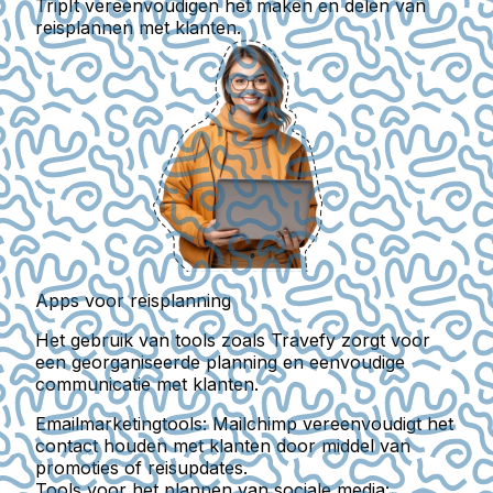
TripIt vereenvoudigen het maken en delen van
reisplannen met klanten.
Apps voor reisplanning
Het gebruik van tools zoals Travefy zorgt voor
een georganiseerde planning en eenvoudige
communicatie met klanten.
Emailmarketingtools:
Mailchimp vereenvoudigt het
contact houden met klanten door middel van
promoties of reisupdates.
Tools voor het plannen van sociale media: