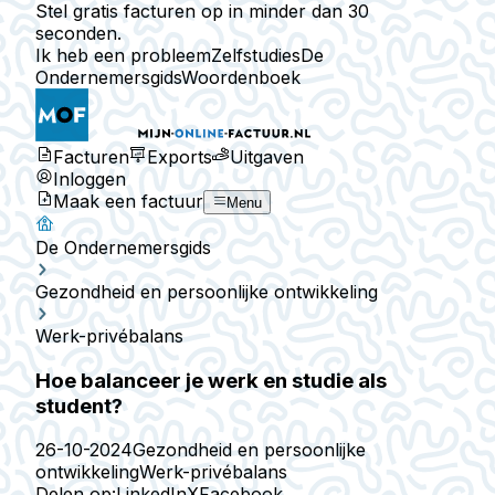
Stel gratis facturen op in minder dan 30
seconden.
Ik heb een probleem
Zelfstudies
De
Ondernemersgids
Woordenboek
Facturen
Exports
Uitgaven
Inloggen
Maak een factuur
Menu
De Ondernemersgids
Gezondheid en persoonlijke ontwikkeling
Werk-privébalans
Hoe balanceer je werk en studie als
student?
26-10-2024
Gezondheid en persoonlijke
ontwikkeling
Werk-privébalans
Delen op:
LinkedIn
X
Facebook