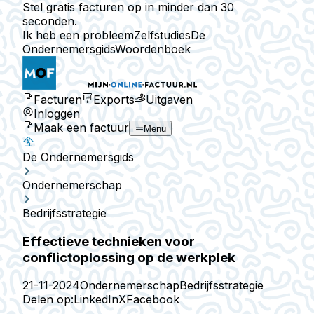
Stel gratis facturen op in minder dan 30
seconden.
Ik heb een probleem
Zelfstudies
De
Ondernemersgids
Woordenboek
Facturen
Exports
Uitgaven
Inloggen
Maak een factuur
Menu
De Ondernemersgids
Ondernemerschap
Bedrijfsstrategie
Effectieve technieken voor
conflictoplossing op de werkplek
21-11-2024
Ondernemerschap
Bedrijfsstrategie
Delen op:
LinkedIn
X
Facebook