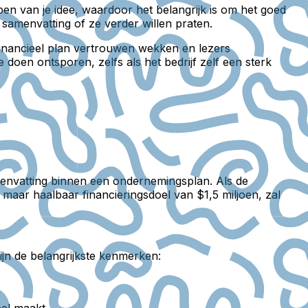
en van je idee, waardoor het belangrijk is om het goed
 samenvatting of ze verder willen praten.
financieel plan vertrouwen wekken en lezers
doen ontsporen, zelfs als het bedrijf zelf een sterk
menvatting binnen een ondernemingsplan. Als de
ar haalbaar financieringsdoel van $1,5 miljoen, zal
zijn de belangrijkste kenmerken: