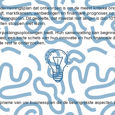
dernemingsplan dat ontworpen is om de meest kritieke ond
rijf, marktkansen, aanbiedingen en financiële prognoses op 
mingsplan. Dit gedeelte, dat meestal niet langer is dan 10%
ullen stoppen met lezen.
 verpakkingsoplossingen biedt. Hun samenvatting kan begin
, een korte schets van hun innovatie en hun financiële
 de rest te onderzoeken.
ame van uw businessplan die de belangrijkste aspecten beli