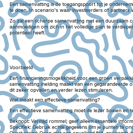
Een samenvatting is de toegangspoort tot je ondernemi
te doen. In scenario's waar investeerders of partners 
Zo zal een scherpe samenvatting met een duurzaam con
aanmoedigen om zich in het volledige plan te verdiepen
potentieel heeft.
Voorbeeld
Een financieringsmogelijkheid voor een groen verpakk
samenvatting melding maakt van een gegarandeerde om
dit zeker opvallen en verder lezen stimuleren.
Wat maakt een effectieve samenvatting?
Een effectieve samenvatting moet de lezer boeien en tege
Beknopt:
Vermijd rommel; geef alleen essentiële inform
Specifiek:
Gebruik echte gegevens om je punten te ond