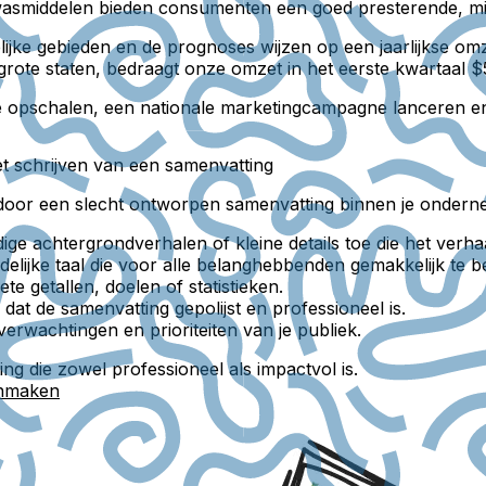
wasmiddelen bieden consumenten een goed presterende, mili
ijke gebieden en de prognoses wijzen op een jaarlijkse omze
grote staten, bedraagt onze omzet in het eerste kwartaal 
ie opschalen, een nationale marketingcampagne lanceren en 
et schrijven van een samenvatting
d door een slecht ontworpen samenvatting binnen je ondern
ige achtergrondverhalen of kleine details toe die het verha
idelijke taal die voor alle belanghebbenden gemakkelijk te be
 getallen, doelen of statistieken.
at de samenvatting gepolijst en professioneel is.
verwachtingen en prioriteiten van je publiek.
g die zowel professioneel als impactvol is.
anmaken