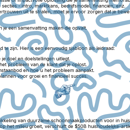
ssie of impactvolle oplossing die je samenvatting memorab
secties - intro, marktkans, bedrijfsmodel, financiën, enz.
trouwen uit te stralen, moet je ervoor zorgen dat je bew
 je een samenvatting maken die opvalt.
te zijn. Hier is een eenvoudig sjabloon als leidraad:
je doel en doelstellingen uitlegt.
 het probleem van de klant dat je oplost.
nstaanbod en hoe u het probleem aanpakt.
lannen voor groei en financieel succes.
wikkeling van duurzame schoonmaakproducten voor in huis di
p het milieu groeit, verschuift de $50B huishoudelijke-art