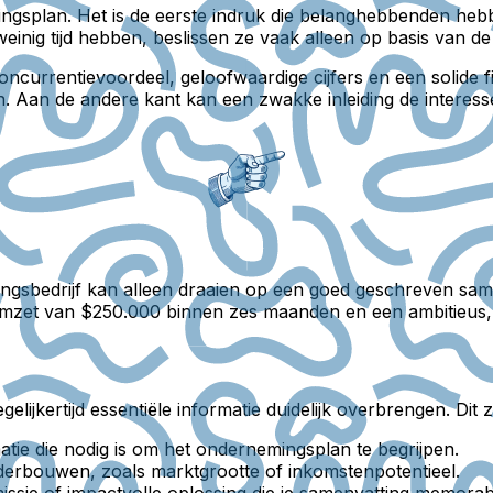
ngsplan. Het is de eerste indruk die belanghebbenden hebb
weinig tijd hebben, beslissen ze vaak alleen op basis van de
currentievoordeel, geloofwaardige cijfers en een solide 
. Aan de andere kant kan een zwakke inleiding de interesse 
ingsbedrijf kan alleen draaien op een goed geschreven sa
zet van $250.000 binnen zes maanden en een ambitieus, ma
lijkertijd essentiële informatie duidelijk overbrengen. Dit 
atie die nodig is om het ondernemingsplan te begrijpen.
erbouwen, zoals marktgrootte of inkomstenpotentieel.