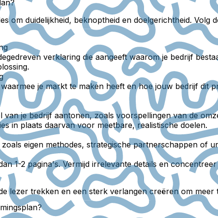
lan?
les om duidelijkheid, beknoptheid en doelgerichtheid. Volg 
ing
degedreven verklaring die aangeeft waarom je bedrijf bes
lossing.
g
 waarmee je markt te maken heeft en hoe jouw bedrijf dit p
eel van je bedrijf aantonen, zoals voorspellingen van de omz
es in plaats daarvan voor meetbare, realistische doelen.
n zoals eigen methodes, strategische partnerschappen of u
dan 1-2 pagina's. Vermijd irrelevante details en concentreer
e lezer trekken en een sterk verlangen creëren om meer te
emingsplan?