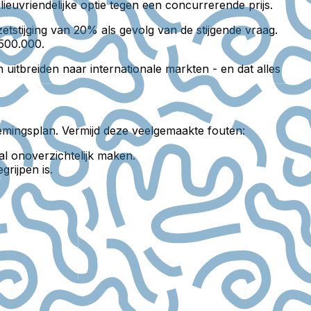
euvriendelijke optie tegen een concurrerende prijs.
tstijging van 20% als gevolg van de stijgende vraag.
$500.000.
uitbreiden naar internationale markten - en dat alles
emingsplan. Vermijd deze veelgemaakte fouten:
al onoverzichtelijk maken.
grijpen is.