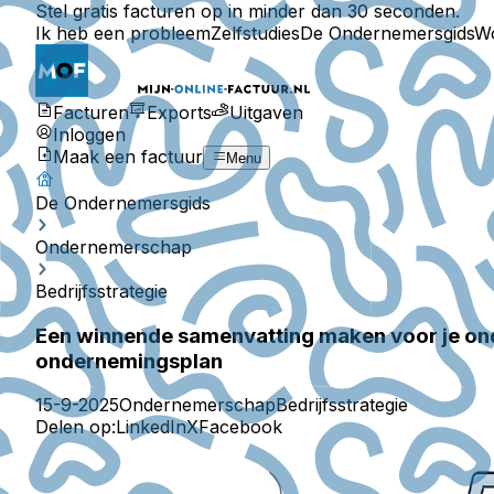
Stel gratis facturen op in minder dan 30 seconden.
Ik heb een probleem
Zelfstudies
De Ondernemersgids
W
Facturen
Exports
Uitgaven
Inloggen
Maak een factuur
Menu
De Ondernemersgids
Ondernemerschap
Bedrijfsstrategie
Een winnende samenvatting maken voor je ond
ondernemingsplan
15-9-2025
Ondernemerschap
Bedrijfsstrategie
Delen op:
LinkedIn
X
Facebook