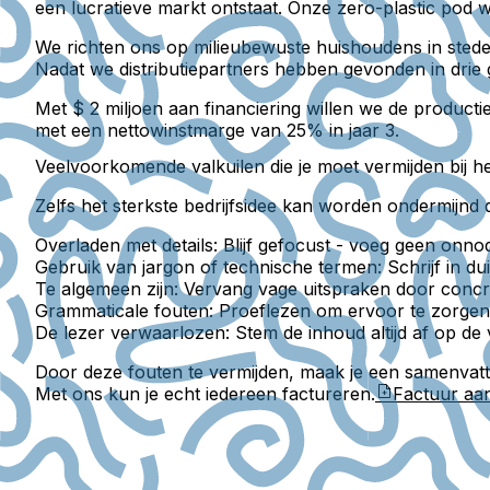
een lucratieve markt ontstaat. Onze zero-plastic pod 
We richten ons op milieubewuste huishoudens in stedel
Nadat we distributiepartners hebben gevonden in drie 
Met $ 2 miljoen aan financiering willen we de product
met een nettowinstmarge van 25% in jaar 3.
Veelvoorkomende valkuilen die je moet vermijden bij h
Zelfs het sterkste bedrijfsidee kan worden ondermijn
Overladen met details:
Blijf gefocust - voeg geen onnod
Gebruik van jargon of technische termen:
Schrijf in du
Te algemeen zijn:
Vervang vage uitspraken door concrete
Grammaticale fouten:
Proeflezen om ervoor te zorgen d
De lezer verwaarlozen:
Stem de inhoud altijd af op de 
Door deze fouten te vermijden, maak je een samenvattin
Met ons kun je echt iedereen factureren.
Factuur a