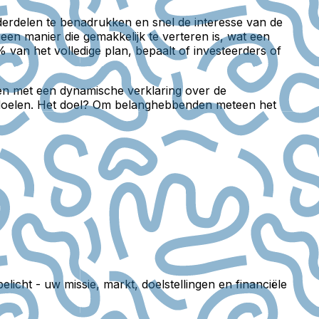
erdelen te benadrukken en snel de interesse van de
een manier die gemakkelijk te verteren is, wat een
 van het volledige plan, bepaalt of investeerders of
nen met een dynamische verklaring over de
 doelen. Het doel? Om belanghebbenden meteen het
cht - uw missie, markt, doelstellingen en financiële