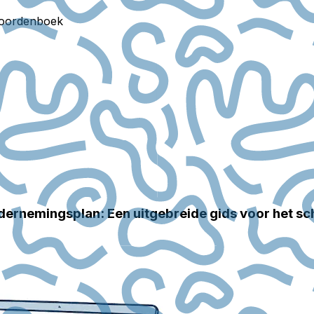
oordenboek
ernemingsplan: Een uitgebreide gids voor het sc