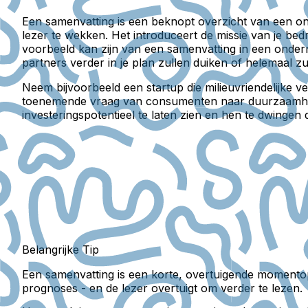
Een samenvatting is een beknopt overzicht van een on
lezer te wekken. Het introduceert de missie van je bed
voorbeeld kan zijn van een samenvatting in een onderne
partners verder in je plan zullen duiken of helemaal z
Neem bijvoorbeeld een startup die milieuvriendelijke
toenemende vraag van consumenten naar duurzaamheid
investeringspotentieel te laten zien en hen te dwingen
Belangrijke Tip
Een samenvatting is een korte, overtuigende momentopn
prognoses - en de lezer overtuigt om verder te lezen.