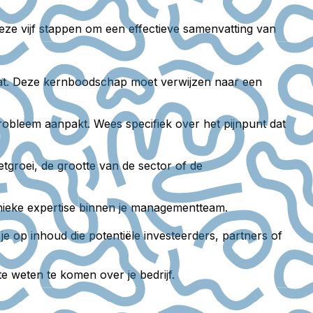
deze vijf stappen om een effectieve samenvatting van
taat. Deze kernboodschap moet verwijzen naar een
robleem aanpakt. Wees specifiek over het pijnpunt dat
etgroei, de grootte van de sector of de
nieke expertise binnen je managementteam.
 je op inhoud die potentiële investeerders, partners of
 weten te komen over je bedrijf.