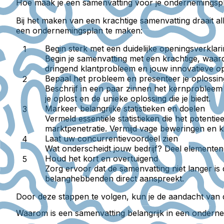
Hoe maak je een samenvatting voor je ondernemingsp
Bij het maken van een krachtige samenvatting draait al
een ondernemingsplan te maken:
Begin sterk met een duidelijke openingsverklar
Begin je samenvatting met een krachtige, waar
dringend klantprobleem en jouw innovatieve op
Bepaal het probleem en presenteer je oplossin
Beschrijf in een paar zinnen het kernprobleem
je oplost en de unieke oplossing die je biedt.
Markeer belangrijke statistieken en doelen
Vermeld essentiële statistieken die het potenti
marktpenetratie. Vermijd vage beweringen en ki
Laat uw concurrentievoordeel zien
Wat onderscheidt jouw bedrijf? Deel elemente
Houd het kort en overtuigend
Zorg ervoor dat de samenvatting niet langer is 
belanghebbenden direct aanspreekt.
Door deze stappen te volgen, kun je de aandacht van d
Waarom is een samenvatting belangrijk in een ondern