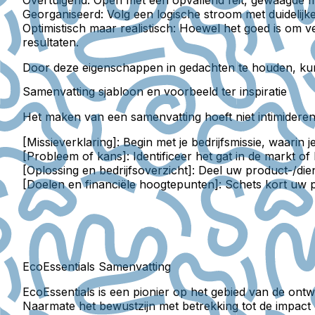
Overtuigend:
Open met een opvallend feit, gewaagde mi
Georganiseerd:
Volg een logische stroom met duidelijke 
Optimistisch maar realistisch:
Hoewel het goed is om ver
resultaten.
Door deze eigenschappen in gedachten te houden, kun
Samenvatting sjabloon en voorbeeld ter inspiratie
Het maken van een samenvatting hoeft niet intimiderend 
[Missieverklaring]:
Begin met je bedrijfsmissie, waarin je 
[Probleem of kans]:
Identificeer het gat in de markt of
[Oplossing en bedrijfsoverzicht]:
Deel uw product-/die
[Doelen en financiële hoogtepunten]:
Schets kort uw p
EcoEssentials Samenvatting
EcoEssentials is een pionier op het gebied van de ont
Naarmate het bewustzijn met betrekking tot de impact o