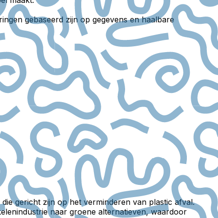
el maakt.
eringen gebaseerd zijn op gegevens en haalbare
e gericht zijn op het verminderen van plastic afval.
ikelenindustrie naar groene alternatieven, waardoor