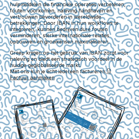
hulpmiddelen die financiële operaties verbeteren,
fouten voorkomen, naleving handhaven en
vertrouwen bevorderen in wereldwijde
betrekkingen. Door IBAN in hun workflows te
integreren, kunnen bedrijven dure fouten
verminderen, sterke internationale relaties
opbouwen en groeikansen maximaliseren.
Greep krijgen op het gebruik van IBAN zorgt voor
naleving en biedt een strategisch voordeel in de
huidige geglobaliseerde markt.
Met ons kun je echt iedereen factureren.
Factuur aanmaken