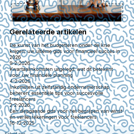
Gerelateerde artikelen
De kunst van het budgetteren onder de knie
krijgen: uw ultieme gids voor financieel succes in
2026
9-2-2026
Kwartaalinkomsten uitgelegd: wat dit betekent
voor uw financiële planning
4-2-2026
Inkomsten uit zelfstandig ondernemerschap
beheren: essentiële tips voor succesvolle
freelancers
2-2-2026
Een diepgaande gids voor het begrijpen van winst-
en verliesrekeningen voor freelancers
16-12-2025
Schrijf ons