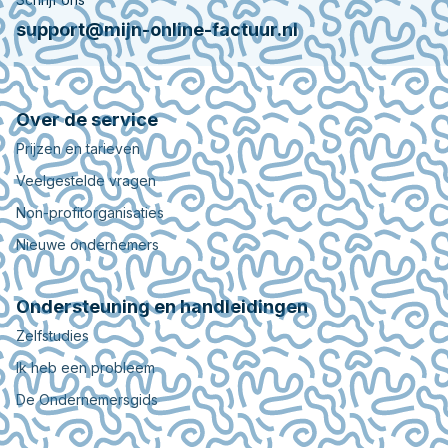
support@mijn-online-factuur.nl
Over de service
Prijzen en tarieven
Veelgestelde vragen
Non-profitorganisaties
Nieuwe ondernemers
Ondersteuning en handleidingen
Zelfstudies
Ik heb een probleem
De Ondernemersgids