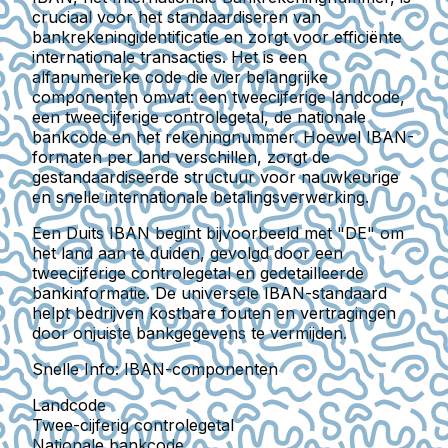
cruciaal voor het standaardiseren van
bankrekeningidentificatie en zorgt voor efficiënte
internationale transacties. Het is een
alfanumerieke code die vier belangrijke
componenten omvat: een tweecijferige landcode,
een tweecijferige controlegetal, de nationale
bankcode en het rekeningnummer. Hoewel IBAN-
formaten per land verschillen, zorgt de
gestandaardiseerde structuur voor nauwkeurige
en snelle internationale betalingsverwerking.
Een Duits IBAN begint bijvoorbeeld met "DE" om
het land aan te duiden, gevolgd door een
tweecijferige controlegetal en gedetailleerde
bankinformatie. De universele IBAN-standaard
helpt bedrijven kostbare fouten en vertragingen
door onjuiste bankgegevens te vermijden.
Snelle Info: IBAN-componenten
Landcode
Twee-cijferig controlegetal
Nationale bankcode