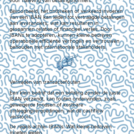
voor naleving van betalingsnormen.
Bijvoorbeeld, het ontbreken of verkeerd invoeren
van een IBAN kan leiden tot vertraagde betalingen
aan leveranciers, wat kan resulteren in
gespannen relaties of financieel verlies. Door
IBANs te adopteren, kunnen kleine bedrijven
operationele efficiëntie verhogen en vertrouwen
behouden met internationale stakeholders.
Vermijden van transactiefouten
Een klein bedrijf dat een betaling zonder de juiste
IBAN verzendt, kan fouten ondervinden, zoals
geweigerde fondsen of kostbare
omleggingvergoedingen, wat de cashflow
verstoort.
De regels achter IBANs: Wat kleine bedrijven
moeten weten