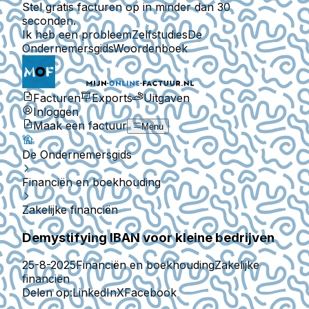
Stel gratis facturen op in minder dan 30
seconden.
Ik heb een probleem
Zelfstudies
De
Ondernemersgids
Woordenboek
Facturen
Exports
Uitgaven
Inloggen
Maak een factuur
Menu
De Ondernemersgids
Financiën en boekhouding
Zakelijke financiën
Demystifying IBAN voor kleine bedrijven
25-8-2025
Financiën en boekhouding
Zakelijke
financiën
Delen op:
LinkedIn
X
Facebook