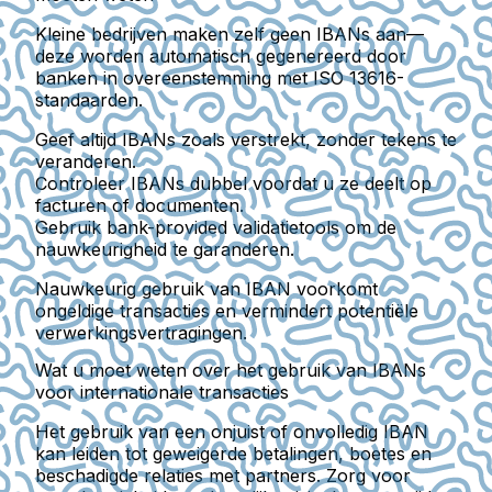
Kleine bedrijven maken zelf geen IBANs aan—
deze worden automatisch gegenereerd door
banken in overeenstemming met ISO 13616-
standaarden.
Geef altijd IBANs zoals verstrekt, zonder tekens te
veranderen.
Controleer IBANs dubbel voordat u ze deelt op
facturen of documenten.
Gebruik bank-provided validatietools om de
nauwkeurigheid te garanderen.
Nauwkeurig gebruik van IBAN voorkomt
ongeldige transacties en vermindert potentiële
verwerkingsvertragingen.
Wat u moet weten over het gebruik van IBANs
voor internationale transacties
Het gebruik van een onjuist of onvolledig IBAN
kan leiden tot geweigerde betalingen, boetes en
beschadigde relaties met partners. Zorg voor