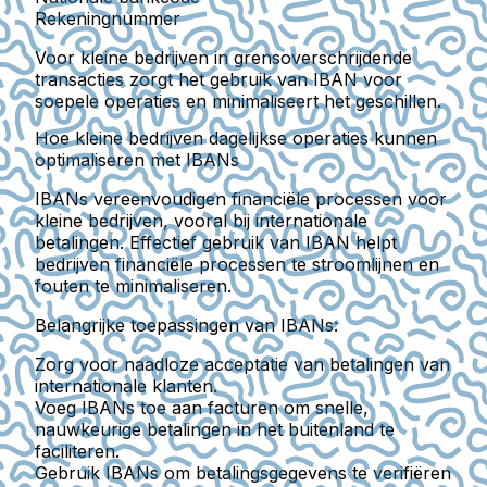
Rekeningnummer
Voor kleine bedrijven in grensoverschrijdende
transacties zorgt het gebruik van IBAN voor
soepele operaties en minimaliseert het geschillen.
Hoe kleine bedrijven dagelijkse operaties kunnen
optimaliseren met IBANs
IBANs vereenvoudigen financiële processen voor
kleine bedrijven, vooral bij internationale
betalingen. Effectief gebruik van IBAN helpt
bedrijven financiële processen te stroomlijnen en
fouten te minimaliseren.
Belangrijke toepassingen van IBANs:
Zorg voor naadloze acceptatie van betalingen van
internationale klanten.
Voeg IBANs toe aan facturen om snelle,
nauwkeurige betalingen in het buitenland te
faciliteren.
Gebruik IBANs om betalingsgegevens te verifiëren