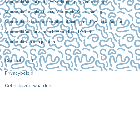
Voorbeeldfactuur met btw-verlegging – reverse charge
Voorbeeld betaalde factuur
Voorbeeld Kostenraming
Voorbeeld Inkooporder
Voorbeeldfactuur met btw – btw-factuur
Voorbeeldfactuur zonder btw
Voorbeeld Offerte
Voorbeeld van een pakbon
Cookiebeleid
Privacybeleid
Gebruiksvoorwaarden