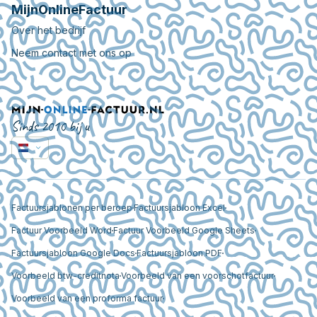
MijnOnlineFactuur
Over het bedrijf
Neem contact met ons op
Sinds 2010 bij u
Factuursjablonen per beroep
Factuursjabloon Excel
Factuur Voorbeeld Word
Factuur Voorbeeld Google Sheets
Factuursjabloon Google Docs
Factuursjabloon PDF
Voorbeeld btw-creditnota
Voorbeeld van een voorschotfactuur
Voorbeeld van een proforma factuur