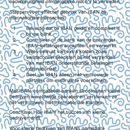
nauwkeurigheid om dergelijke risico's te vermijden.
Stappen voor effectief gebruik van IBAN bij
internationale transacties:
Bevestig dat de IBAN geldig en compleet is
bij uw bank.
Controleer of de bank van de ontvanger
IBAN-betalingen accepteert en verwerkt.
Wees bewust van extra kosten zoals
valutaconversiekosten bij het verzenden
van met IBAN ondersteunde betalingen
internationaal.
Deel uw IBAN alleen met vertrouwde
partners om misbruik te voorkomen.
Met IBAN-compatibele banken stroomlijnen kleine
bedrijven wereldwijde operaties en versterken ze
het vertrouwen met internationale klanten.
Conclusie: Hoe IBAN het succes van kleine
bedrijven drijft
Voor kleine bedrijven zijn IBANs onmisbare