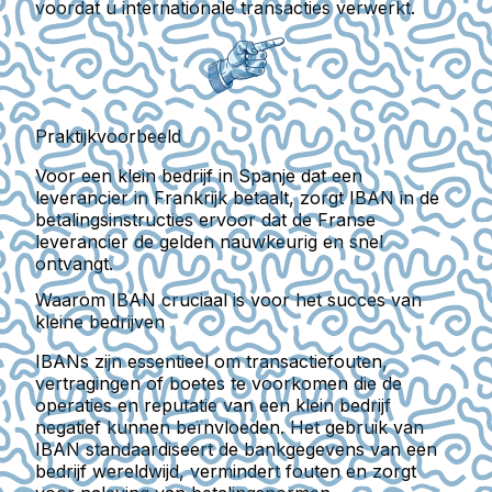
voordat u internationale transacties verwerkt.
Praktijkvoorbeeld
Voor een klein bedrijf in Spanje dat een
leverancier in Frankrijk betaalt, zorgt IBAN in de
betalingsinstructies ervoor dat de Franse
leverancier de gelden nauwkeurig en snel
ontvangt.
Waarom IBAN cruciaal is voor het succes van
kleine bedrijven
IBANs zijn essentieel om transactiefouten,
vertragingen of boetes te voorkomen die de
operaties en reputatie van een klein bedrijf
negatief kunnen beïnvloeden. Het gebruik van
IBAN standaardiseert de bankgegevens van een
bedrijf wereldwijd, vermindert fouten en zorgt