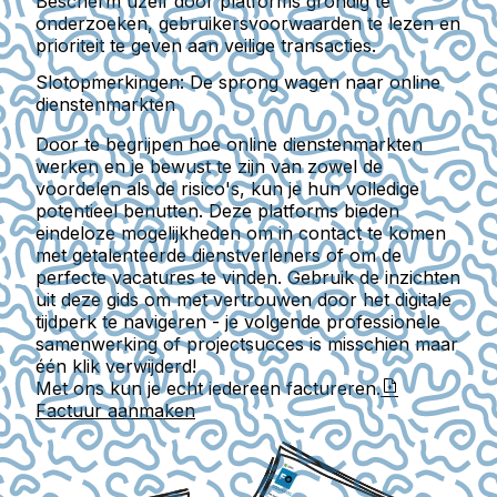
Bescherm uzelf door platforms grondig te
onderzoeken, gebruikersvoorwaarden te lezen en
prioriteit te geven aan veilige transacties.
Slotopmerkingen: De sprong wagen naar online
dienstenmarkten
Door te begrijpen hoe online dienstenmarkten
werken en je bewust te zijn van zowel de
voordelen als de risico's, kun je hun volledige
potentieel benutten. Deze platforms bieden
eindeloze mogelijkheden om in contact te komen
met getalenteerde dienstverleners of om de
perfecte vacatures te vinden. Gebruik de inzichten
uit deze gids om met vertrouwen door het digitale
tijdperk te navigeren - je volgende professionele
samenwerking of projectsucces is misschien maar
één klik verwijderd!
Met ons kun je echt iedereen factureren.
Factuur aanmaken