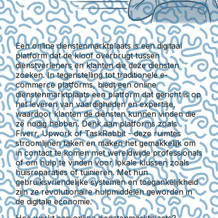
Een online dienstenmarktplaats is een digitaal
platform dat de kloof overbrugt tussen
dienstverleners en klanten die deze diensten
zoeken. In tegenstelling tot traditionele e-
commerce platforms, biedt een online
dienstenmarktplaats een platform dat gericht is op
het leveren van vaardigheden en expertise,
waardoor klanten de diensten kunnen vinden die
ze nodig hebben. Denk aan platforms zoals
Fiverr, Upwork of TaskRabbit - deze ruimtes
stroomlijnen taken en maken het gemakkelijk om
in contact te komen met wereldwijde professionals
of om hulp te vinden voor lokale klussen zoals
huisreparaties of tuinieren. Met hun
gebruiksvriendelijke systemen en toegankelijkheid
zijn ze revolutionaire hulpmiddelen geworden in
de digitale economie.
Hoe werkt een online dienstenmarktplaats?