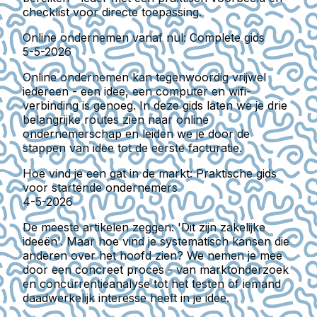
checklist voor directe toepassing.
Online ondernemen vanaf nul: Complete gids
5-5-2026
Online ondernemen kan tegenwoordig vrijwel
iedereen - een idee, een computer en wifi-
verbinding is genoeg. In deze gids laten we je drie
belangrijke routes zien naar online
ondernemerschap en leiden we je door de
stappen van idee tot de eerste facturatie.
Hoe vind je een gat in de markt: Praktische gids
voor startende ondernemers
4-5-2026
De meeste artikelen zeggen: 'Dit zijn zakelijke
ideeën'. Maar hoe vind je systematisch kansen die
anderen over het hoofd zien? We nemen je mee
door een concreet proces - van marktonderzoek
en concurrentieanalyse tot het testen of iemand
daadwerkelijk interesse heeft in je idee.