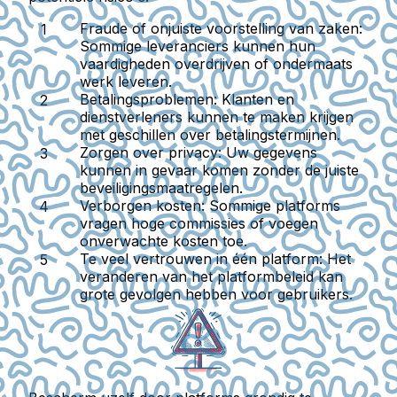
Fraude of onjuiste voorstelling van zaken:
Sommige leveranciers kunnen hun
vaardigheden overdrijven of ondermaats
werk leveren.
Betalingsproblemen:
Klanten en
dienstverleners kunnen te maken krijgen
met geschillen over betalingstermijnen.
Zorgen over privacy:
Uw gegevens
kunnen in gevaar komen zonder de juiste
beveiligingsmaatregelen.
Verborgen kosten:
Sommige platforms
vragen hoge commissies of voegen
onverwachte kosten toe.
Te veel vertrouwen in één platform:
Het
veranderen van het platformbeleid kan
grote gevolgen hebben voor gebruikers.