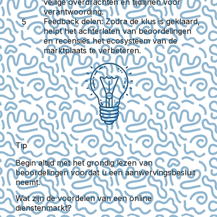
veilige overdrachten en tijdlijnen voor
verantwoording.
Feedback delen:
Zodra de klus is geklaard,
helpt het achterlaten van beoordelingen
en recensies het ecosysteem van de
marktplaats te verbeteren.
Tip
Begin altijd met het grondig lezen van
beoordelingen voordat u een aanwervingsbesluit
neemt.
Wat zijn de voordelen van een online
dienstenmarkt?