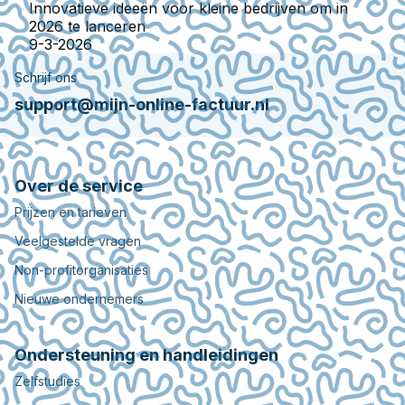
Innovatieve ideeën voor kleine bedrijven om in
2026 te lanceren
9-3-2026
Schrijf ons
support@mijn-online-factuur.nl
Over de service
Prijzen en tarieven
Veelgestelde vragen
Non-profitorganisaties
Nieuwe ondernemers
Ondersteuning en handleidingen
Zelfstudies