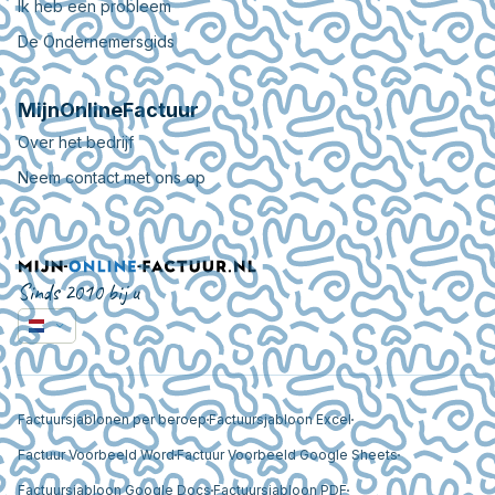
Ik heb een probleem
De Ondernemersgids
MijnOnlineFactuur
Over het bedrijf
Neem contact met ons op
Sinds 2010 bij u
Factuursjablonen per beroep
Factuursjabloon Excel
Factuur Voorbeeld Word
Factuur Voorbeeld Google Sheets
Factuursjabloon Google Docs
Factuursjabloon PDF