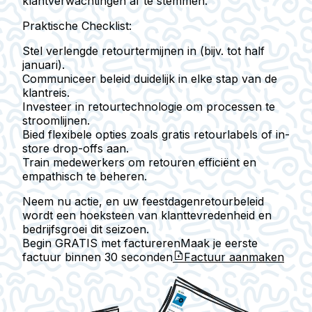
klantverwachtingen af te stemmen.
Praktische Checklist:
Stel verlengde retourtermijnen in (bijv. tot half
januari).
Communiceer beleid duidelijk in elke stap van de
klantreis.
Investeer in retourtechnologie om processen te
stroomlijnen.
Bied flexibele opties zoals gratis retourlabels of in-
store drop-offs aan.
Train medewerkers om retouren efficiënt en
empathisch te beheren.
Neem nu actie, en uw feestdagenretourbeleid
wordt een hoeksteen van klanttevredenheid en
bedrijfsgroei dit seizoen.
Begin GRATIS met factureren
Maak je eerste
factuur binnen
30 seconden
Factuur aanmaken