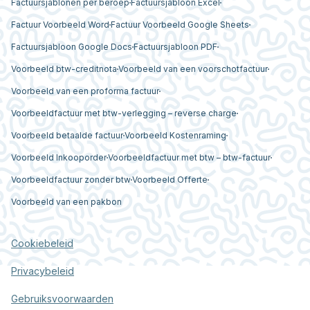
Factuursjablonen per beroep
Factuursjabloon Excel
Factuur Voorbeeld Word
Factuur Voorbeeld Google Sheets
Factuursjabloon Google Docs
Factuursjabloon PDF
Voorbeeld btw-creditnota
Voorbeeld van een voorschotfactuur
Voorbeeld van een proforma factuur
Voorbeeldfactuur met btw-verlegging – reverse charge
Voorbeeld betaalde factuur
Voorbeeld Kostenraming
Voorbeeld Inkooporder
Voorbeeldfactuur met btw – btw-factuur
Voorbeeldfactuur zonder btw
Voorbeeld Offerte
Voorbeeld van een pakbon
Cookiebeleid
Privacybeleid
Gebruiksvoorwaarden