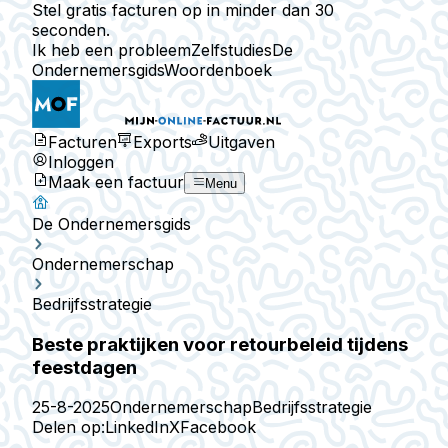
Stel gratis facturen op in minder dan 30
seconden.
Ik heb een probleem
Zelfstudies
De
Ondernemersgids
Woordenboek
Facturen
Exports
Uitgaven
Inloggen
Maak een factuur
Menu
De Ondernemersgids
Ondernemerschap
Bedrijfsstrategie
Beste praktijken voor retourbeleid tijdens
feestdagen
25-8-2025
Ondernemerschap
Bedrijfsstrategie
Delen op:
LinkedIn
X
Facebook